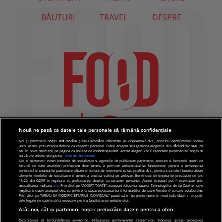
BĂUTURI
TRAVEL
DESPRE
Nouă ne pasă ca datele tale personale să rămână confidențiale
Noi și partenerii noștri
201
stocăm și/sau accesăm informații pe dispozitivul dvs., precum identificatorii cookie
unici pentru prelucrarea datelor cu caracter personal. Puteți accepta sau gestiona alegerile dvs. făcând clic mai jos
sau în orice moment, pe pagina cu politica de confidențialitate. Aceste alegeri vor fi raportate partenerilor noștri și
nu vă vor afecta navigarea.
Mai multe detalii
Noi si partenerii nostri (retelele de socializare si agentiile de publicitate partenere, precum si furnizorii nostri de
servicii de date analitice) prelucram date pentru a permite website-ului sa functioneze, pentru a personaliza
continutul si anunturile publicitare afisate in functie de interesele si/sau profilul dvs., pentru a va oferi functionalitati
aferente retelelor de socializare si pentru a analiza traficul pe website. Beneficiati de drepturile prevazute de art.
15-22 din GDPR in legatura cu prelucrarea datelor cu caracter personal. Aceste drepturi pot fi exercitate prin
modalitatea indicata
aici
. Prin click pe “ACCEPT TOATE”, acceptati folosirea tuturor Tehnologiilor de tip Cookie, care
implica inclusiv acceptul dvs. cu privire la stocarea/accesarea informatiilor de catre Vendor-ii cu care colaboram.
Prin click pe “VREAU SA MODIFIC SETARILE INDIVIDUAL” puteti schimba preferintele in mod individual, mai putin
cele legate de cookie strict necesare pentru functionarea website-ului.
Atât noi, cât și partenerii noștri prelucrăm datele pentru a oferi:
Dezvoltarea și îmbunătățirea serviciilor. Măsurarea performanței reclamelor. Stocarea și/sau accesarea