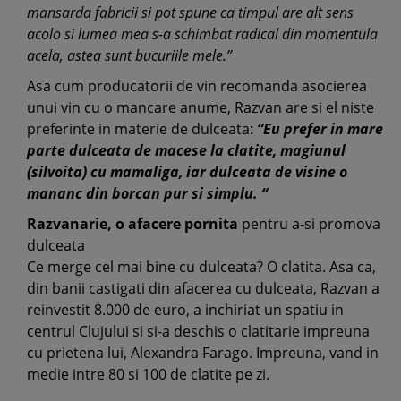
mansarda fabricii si pot spune ca timpul are alt sens
acolo si lumea mea s-a schimbat radical din momentula
acela, astea sunt bucuriile mele.”
Asa cum producatorii de vin recomanda asocierea
unui vin cu o mancare anume, Razvan are si el niste
preferinte in materie de dulceata:
“Eu prefer in mare
parte dulceata de macese la clatite, magiunul
(silvoita) cu mamaliga, iar dulceata de visine o
mananc din borcan pur si simplu. “
Razvanarie, o afacere pornita
pentru a-si promova
dulceata
Ce merge cel mai bine cu dulceata? O clatita. Asa ca,
din banii castigati din afacerea cu dulceata, Razvan a
reinvestit 8.000 de euro, a inchiriat un spatiu in
centrul Clujului si si-a deschis o clatitarie impreuna
cu prietena lui, Alexandra Farago. Impreuna, vand in
medie intre 80 si 100 de clatite pe zi.