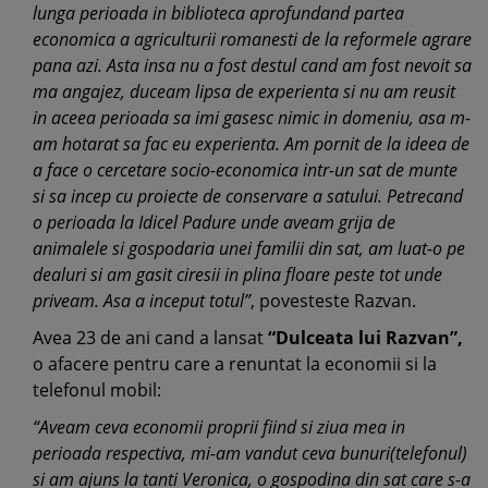
lunga perioada in biblioteca aprofundand partea
economica a agriculturii romanesti de la reformele agrare
pana azi. Asta insa nu a fost destul cand am fost nevoit sa
ma angajez, duceam lipsa de experienta si nu am reusit
in aceea perioada sa imi gasesc nimic in domeniu, asa m-
am hotarat sa fac eu experienta. Am pornit de la ideea de
a face o cercetare socio-economica intr-un sat de munte
si sa incep cu proiecte de conservare a satului. Petrecand
o perioada la Idicel Padure unde aveam grija de
animalele si gospodaria unei familii din sat, am luat-o pe
dealuri si am gasit ciresii in plina floare peste tot unde
priveam. Asa a inceput totul”
, povesteste Razvan.
Avea 23 de ani cand a lansat
“Dulceata lui Razvan”,
o afacere pentru care a renuntat la economii si la
telefonul mobil:
“Aveam ceva economii proprii fiind si ziua mea in
perioada respectiva, mi-am vandut ceva bunuri(telefonul)
si am ajuns la tanti Veronica, o gospodina din sat care s-a