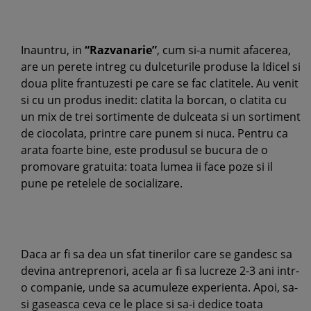
Inauntru, in
“Razvanarie”
, cum si-a numit afacerea,
are un perete intreg cu dulceturile produse la Idicel si
doua plite frantuzesti pe care se fac clatitele. Au venit
si cu un produs inedit: clatita la borcan, o clatita cu
un mix de trei sortimente de dulceata si un sortiment
de ciocolata, printre care punem si nuca. Pentru ca
arata foarte bine, este produsul se bucura de o
promovare gratuita: toata lumea ii face poze si il
pune pe retelele de socializare.
Daca ar fi sa dea un sfat tinerilor care se gandesc sa
devina antreprenori, acela ar fi sa lucreze 2-3 ani intr-
o companie, unde sa acumuleze experienta. Apoi, sa-
si gaseasca ceva ce le place si sa-i dedice toata