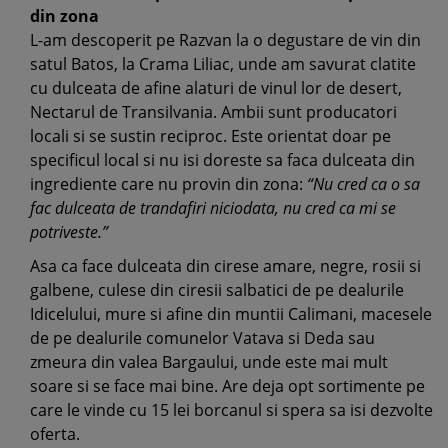
din zona
L-am descoperit pe Razvan la o degustare de vin din
satul Batos, la Crama Liliac, unde am savurat clatite
cu dulceata de afine alaturi de vinul lor de desert,
Nectarul de Transilvania. Ambii sunt producatori
locali si se sustin reciproc. Este orientat doar pe
specificul local si nu isi doreste sa faca dulceata din
ingrediente care nu provin din zona:
“Nu cred ca o sa
fac dulceata de trandafiri niciodata, nu cred ca mi se
potriveste.”
Asa ca face dulceata din cirese amare, negre, rosii si
galbene, culese din ciresii salbatici de pe dealurile
Idicelului, mure si afine din muntii Calimani, macesele
de pe dealurile comunelor Vatava si Deda sau
zmeura din valea Bargaului, unde este mai mult
soare si se face mai bine. Are deja opt sortimente pe
care le vinde cu 15 lei borcanul si spera sa isi dezvolte
oferta.