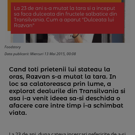
La 23 de ani s-a mutat la tara si a inceput
sa faca dulceata din fructele salbatice din
Transilvania. Cum a aparut "Dulceata lui
Razvan"
Foodstory
Data publicarii: Miercuri 13 Mai 2015, 00:08
Cand toti prietenii lui stateau la
oras, Razvan s-a mutat la tara. In
loc sa calatoreasca prin lume, a
explorat dealurile din Transilvania si
asa i-a venit ideea sa-si deschida o
afacere care intre timp i-a schimbat
viata.
La 23 de ani, dupa cateva incercari nefericite de a-si