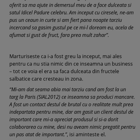
oferit sa ma ajute in demersul meu de a face dulceata si
satul Idicel Padure celebru. Am inceput cu ciresele, ne-am
pus un ceaun in curte si am fiert pana noapte tarziu
incercand sa gasim gustul pe ce mi-l doream eu, acela de
afumat si gust de fruct, fara prea mult zahar”.
Marturiseste ca i-a fost greu la inceput, mai ales
pentru ca nu stia nimic din ce inseamna un business
– tot ce voia el era sa faca dulceata din fructele
salbatice care cresteau in zona.
“Mi-am dat seama abia mai tarziu cand am fost la un
targ la Paris (SIAL2012) ce inseamna sa produci mancare.
A fost un contact destul de brutal cu o realitate mult prea
indepartata pentru mine, dar am gasit un client destul de
important care mi-a apreciat produsul si si-a dorit
colaborarea cu mine, desi nu aveam nimic pregatit pentru
un pas atat de important.”
, isi aminteste el.