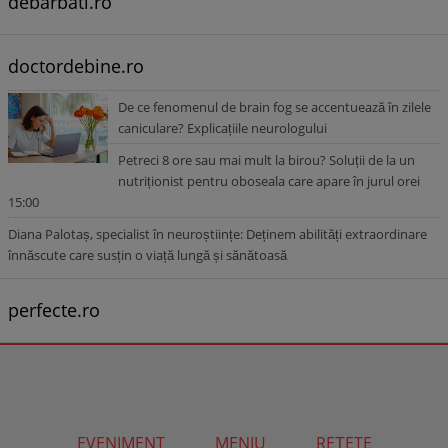
debarbati.ro
doctordebine.ro
De ce fenomenul de brain fog se accentuează în zilele
caniculare? Explicațiile neurologului
Petreci 8 ore sau mai mult la birou? Soluții de la un
nutriționist pentru oboseala care apare în jurul orei
15:00
Diana Palotaș, specialist în neuroștiințe: Deținem abilități extraordinare
înnăscute care susțin o viață lungă și sănătoasă
perfecte.ro
EVENIMENT
MENIU
REȚETE