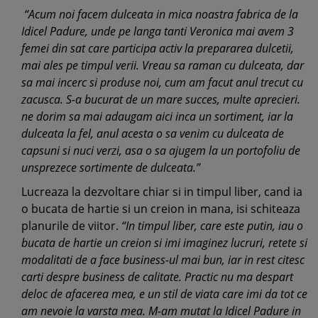
“Acum noi facem dulceata in mica noastra fabrica de la
Idicel Padure, unde pe langa tanti Veronica mai avem 3
femei din sat care participa activ la prepararea dulcetii,
mai ales pe timpul verii. Vreau sa raman cu dulceata, dar
sa mai incerc si produse noi, cum am facut anul trecut cu
zacusca.
S-a bucurat de un mare succes, multe aprecieri.
ne dorim sa mai adaugam aici inca un sortiment, iar la
dulceata la fel, anul acesta o sa venim cu dulceata de
capsuni si nuci verzi, asa o sa ajugem la un portofoliu de
unsprezece sortimente de dulceata.”
Lucreaza la dezvoltare chiar si in timpul liber, cand ia
o bucata de hartie si un creion in mana, isi schiteaza
planurile de viitor.
“In timpul liber, care este putin, iau o
bucata de hartie un creion si imi imaginez lucruri, retete si
modalitati de a face business-ul mai bun, iar in rest citesc
carti despre business de calitate. Practic nu ma despart
deloc de afacerea mea, e un stil de viata care imi da tot ce
am nevoie la varsta mea. M-am mutat la Idicel Padure in