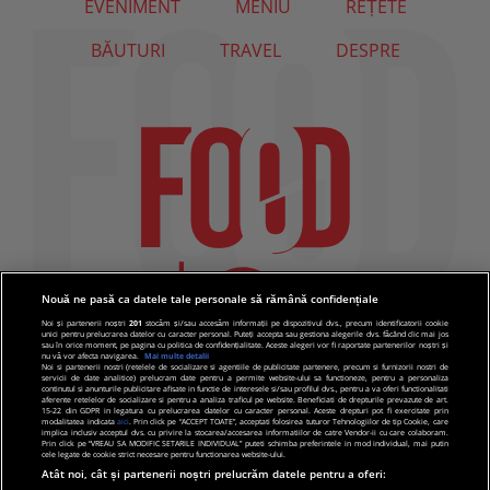
EVENIMENT
MENIU
REȚETE
BĂUTURI
TRAVEL
DESPRE
Nouă ne pasă ca datele tale personale să rămână confidențiale
Noi și partenerii noștri
201
stocăm și/sau accesăm informații pe dispozitivul dvs., precum identificatorii cookie
unici pentru prelucrarea datelor cu caracter personal. Puteți accepta sau gestiona alegerile dvs. făcând clic mai jos
sau în orice moment, pe pagina cu politica de confidențialitate. Aceste alegeri vor fi raportate partenerilor noștri și
nu vă vor afecta navigarea.
Mai multe detalii
Noi si partenerii nostri (retelele de socializare si agentiile de publicitate partenere, precum si furnizorii nostri de
servicii de date analitice) prelucram date pentru a permite website-ului sa functioneze, pentru a personaliza
continutul si anunturile publicitare afisate in functie de interesele si/sau profilul dvs., pentru a va oferi functionalitati
aferente retelelor de socializare si pentru a analiza traficul pe website. Beneficiati de drepturile prevazute de art.
15-22 din GDPR in legatura cu prelucrarea datelor cu caracter personal. Aceste drepturi pot fi exercitate prin
modalitatea indicata
aici
. Prin click pe “ACCEPT TOATE”, acceptati folosirea tuturor Tehnologiilor de tip Cookie, care
implica inclusiv acceptul dvs. cu privire la stocarea/accesarea informatiilor de catre Vendor-ii cu care colaboram.
Prin click pe “VREAU SA MODIFIC SETARILE INDIVIDUAL” puteti schimba preferintele in mod individual, mai putin
cele legate de cookie strict necesare pentru functionarea website-ului.
Atât noi, cât și partenerii noștri prelucrăm datele pentru a oferi: