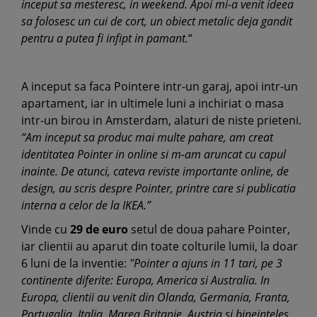
inceput sa mesteresc, in weekend. Apoi mi-a venit ideea
sa folosesc un cui de cort, un obiect metalic deja gandit
pentru a putea fi infipt in pamant.
“
A inceput sa faca Pointere intr-un garaj, apoi intr-un
apartament, iar in ultimele luni a inchiriat o masa
intr-un birou in Amsterdam, alaturi de niste prieteni.
“Am inceput sa produc mai multe pahare, am creat
identitatea Pointer in online si m-am aruncat cu capul
inainte. De atunci, cateva reviste importante online, de
design, au scris despre Pointer, printre care si publicatia
interna a celor de la IKEA.”
Vinde cu
29 de euro
setul de doua pahare Pointer,
iar clientii au aparut din toate colturile lumii, la doar
6 luni de la inventie:
"Pointer a ajuns in 11 tari, pe 3
continente diferite: Europa, America si Australia. In
Europa, clientii au venit din Olanda, Germania, Franta,
Portugalia, Italia, Marea Britanie, Austria si bineinteles