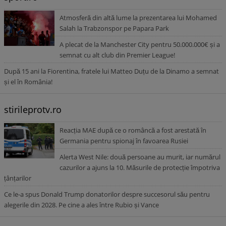
Atmosferă din altă lume la prezentarea lui Mohamed
Salah la Trabzonspor pe Papara Park
A plecat de la Manchester City pentru 50.000.000€ și a
semnat cu alt club din Premier League!
După 15 ani la Fiorentina, fratele lui Matteo Duțu de la Dinamo a semnat
și el în România!
stirileprotv.ro
Reacția MAE după ce o româncă a fost arestată în
Germania pentru spionaj în favoarea Rusiei
Alerta West Nile: două persoane au murit, iar numărul
cazurilor a ajuns la 10. Măsurile de protecție împotriva
țânțarilor
Ce le-a spus Donald Trump donatorilor despre succesorul său pentru
alegerile din 2028. Pe cine a ales între Rubio și Vance