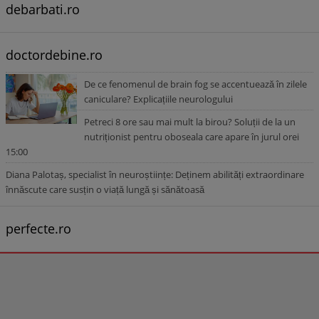
debarbati.ro
doctordebine.ro
De ce fenomenul de brain fog se accentuează în zilele
caniculare? Explicațiile neurologului
Petreci 8 ore sau mai mult la birou? Soluții de la un
nutriționist pentru oboseala care apare în jurul orei
15:00
Diana Palotaș, specialist în neuroștiințe: Deținem abilități extraordinare
înnăscute care susțin o viață lungă și sănătoasă
perfecte.ro