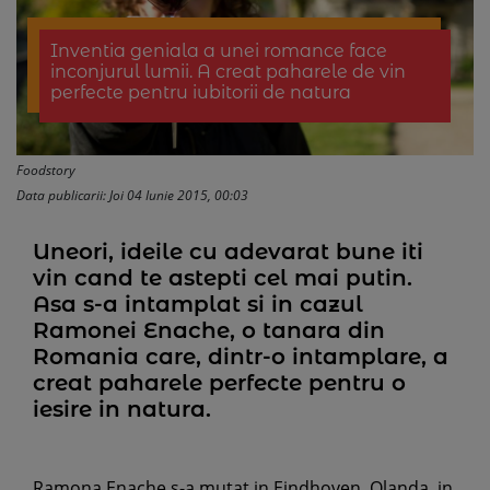
Inventia geniala a unei romance face
inconjurul lumii. A creat paharele de vin
perfecte pentru iubitorii de natura
Foodstory
Data publicarii: Joi 04 Iunie 2015, 00:03
Uneori, ideile cu adevarat bune iti
vin cand te astepti cel mai putin.
Asa s-a intamplat si in cazul
Ramonei Enache, o tanara din
Romania care, dintr-o intamplare, a
creat paharele perfecte pentru o
iesire in natura.
Ramona Enache s-a mutat in Eindhoven, Olanda, in