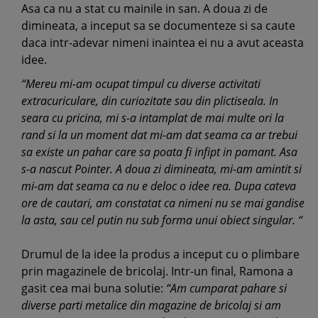
Asa ca nu a stat cu mainile in san. A doua zi de
dimineata, a inceput sa se documenteze si sa caute
daca intr-adevar nimeni inaintea ei nu a avut aceasta
idee.
“Mereu mi-am ocupat timpul cu diverse activitati
extracuriculare, din curiozitate sau din plictiseala. In
seara cu pricina, mi s-a intamplat de mai multe ori la
rand si la un moment dat mi-am dat seama ca ar trebui
sa existe un pahar care sa poata fi infipt in pamant. Asa
s-a nascut Pointer. A doua zi dimineata, mi-am amintit si
mi-am dat seama ca nu e deloc o idee rea. Dupa cateva
ore de cautari, am constatat ca nimeni nu se mai gandise
la asta, sau cel putin nu sub forma unui obiect singular. “
Drumul de la idee la produs a inceput cu o plimbare
prin magazinele de bricolaj. Intr-un final, Ramona a
gasit cea mai buna solutie:
“Am cumparat pahare si
diverse parti metalice din magazine de bricolaj si am