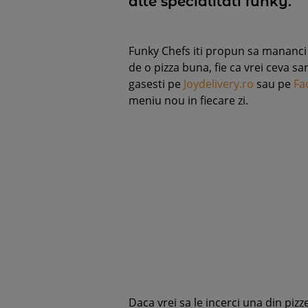
alte specialitati funky.
Funky Chefs iti propun sa mananci a
de o pizza buna, fie ca vrei ceva s
gasesti pe
Joydelivery.ro
sau pe
Fa
meniu nou in fiecare zi.
Daca vrei sa le incerci una din piz