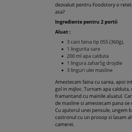
dezvaluit pentru Foodstory o reteta
asa?
Ingrediente pentru 2 portii
Aluat :
3 cani faina tip 055 (360g),
1 lingurita sare
200 ml apa calduta
1 lingura zahar5g drojdie
3 linguri ulei masline
Amestecam faina cu sarea, apoi in
gol in mijloc. Turnam apa calduta, 
framantand cu mainile aluatul. Can
de masline si amestecam pana se o
Cu ajutorul unei pensule, ungem bi
castronul cu un prosop si lasam al
camerei.