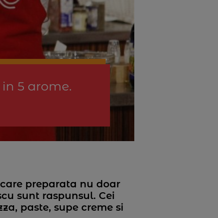
 in 5 arome.
ncare preparata nu doar
scu sunt raspunsul. Cei
zza, paste, supe creme si