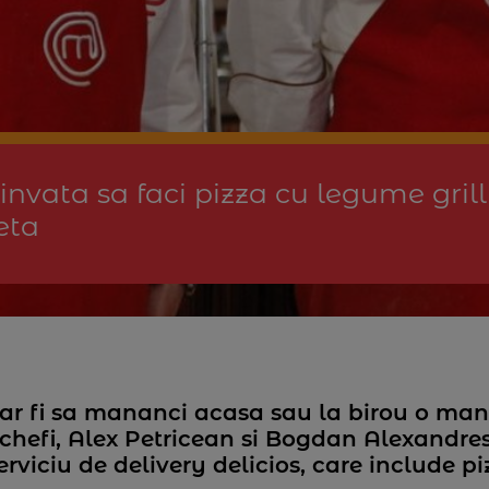
invata sa faci pizza cu legume grill
eta
 ar fi sa mananci acasa sau la birou o ma
rchefi, Alex Petricean si Bogdan Alexandre
rviciu de delivery delicios, care include pi