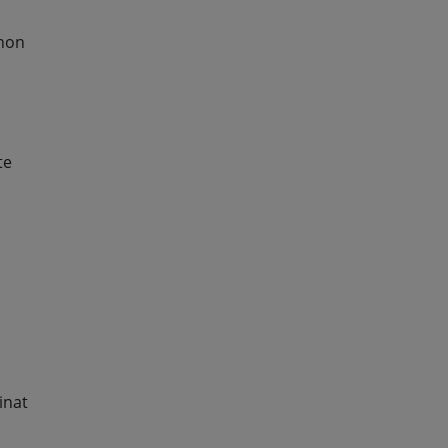
gnon
te
inat