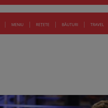
MENIU
REȚETE
BĂUTURI
TRAVEL