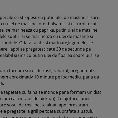
percile se stropesc cu putin ulei de masline si sare.
 cu ulei de masline, otet balsamic si usturoi tocat
late, se marineaza cu paprika, putin ulei de masline
ndele subtiri si se marineaza cu ulei de masline si
e rondele. Odata taiate si marinate,legumele, se
erei, apoi se pregatesc cate 30 de secunde pe
realabil si uns cu putin ulei de floarea soarelui si se
ioara turnam sucul de rosii, zaharul, oregano-ul si
 tinem aproximativ 10 minute pe foc mediu, pana da
ea.
asa tapetata cu faina se intinde pana formam un disc
cam cat un vinil de pick-up). Cu ajutorul unei
lare sosul de rosii peste aluat, apoi presaram
 pregatite la grill pe toata suprafata aluatului,
i presaram putin oregano peste toata compozitia.