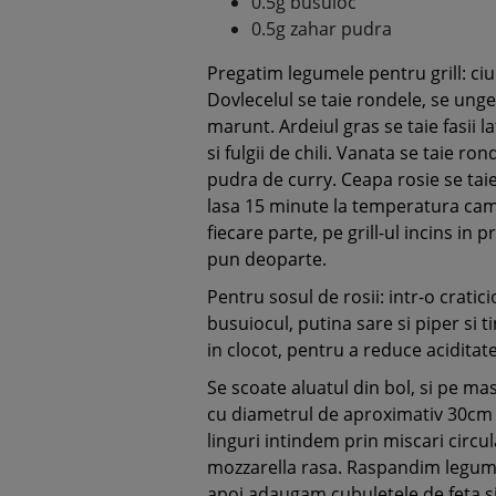
0.5g busuioc
0.5g zahar pudra
Pregatim legumele pentru grill: ciu
Dovlecelul se taie rondele, se unge
marunt. Ardeiul gras se taie fasii 
si fulgii de chili. Vanata se taie ro
pudra de curry. Ceapa rosie se tai
lasa 15 minute la temperatura cam
fiecare parte, pe grill-ul incins in p
pun deoparte.
Pentru sosul de rosii: intr-o cratic
busuiocul, putina sare si piper si
in clocot, pentru a reduce aciditat
Se scoate aluatul din bol, si pe m
cu diametrul de aproximativ 30cm (
linguri intindem prin miscari circu
mozzarella rasa. Raspandim legumele
apoi adaugam cubuletele de feta s