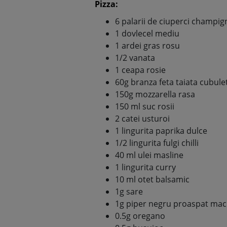
Pizza:
6 palarii de ciuperci champi
1 dovlecel mediu
1 ardei gras rosu
1/2 vanata
1 ceapa rosie
60g branza feta taiata cubule
150g mozzarella rasa
150 ml suc rosii
2 catei usturoi
1 lingurita paprika dulce
1/2 lingurita fulgi chilli
40 ml ulei masline
1 lingurita curry
10 ml otet balsamic
1g sare
1g piper negru proaspat mac
0.5g oregano