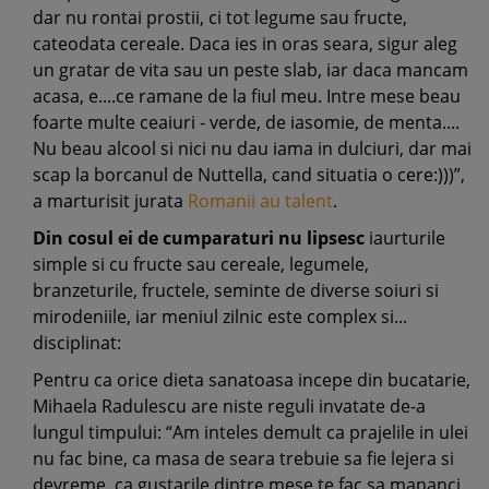
dar nu rontai prostii, ci tot legume sau fructe,
cateodata cereale. Daca ies in oras seara, sigur aleg
un gratar de vita sau un peste slab, iar daca mancam
acasa, e....ce ramane de la fiul meu. Intre mese beau
foarte multe ceaiuri - verde, de iasomie, de menta....
Nu beau alcool si nici nu dau iama in dulciuri, dar mai
scap la borcanul de Nuttella, cand situatia o cere:)))”,
a marturisit jurata
Romanii au talent
.
Din cosul ei de cumparaturi nu lipsesc
iaurturile
simple si cu fructe sau cereale, legumele,
branzeturile, fructele, seminte de diverse soiuri si
mirodeniile, iar meniul zilnic este complex si...
disciplinat:
Pentru ca orice dieta sanatoasa incepe din bucatarie,
Mihaela Radulescu are niste reguli invatate de-a
lungul timpului: “Am inteles demult ca prajelile in ulei
nu fac bine, ca masa de seara trebuie sa fie lejera si
devreme, ca gustarile dintre mese te fac sa mananci