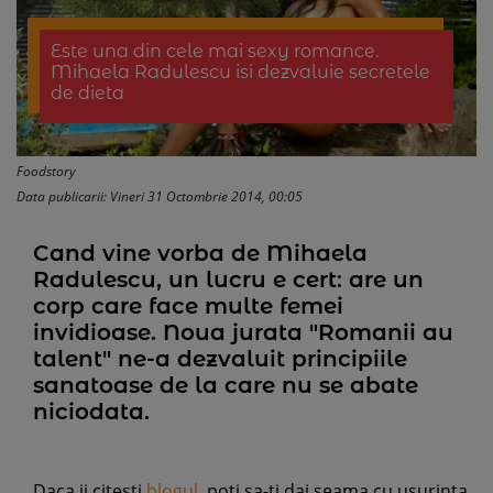
Este una din cele mai sexy romance.
Mihaela Radulescu isi dezvaluie secretele
de dieta
Foodstory
Data publicarii: Vineri 31 Octombrie 2014, 00:05
Cand vine vorba de Mihaela
Radulescu, un lucru e cert: are un
corp care face multe femei
invidioase. Noua jurata "Romanii au
talent" ne-a dezvaluit principiile
sanatoase de la care nu se abate
niciodata.
Daca ii citesti
blogul
, poti sa-ti dai seama cu usurinta