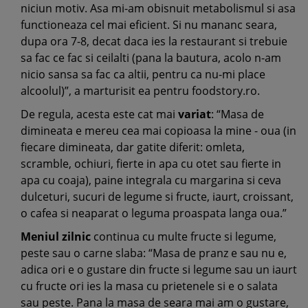
niciun motiv. Asa mi-am obisnuit metabolismul si asa
functioneaza cel mai eficient. Si nu mananc seara,
dupa ora 7-8, decat daca ies la restaurant si trebuie
sa fac ce fac si ceilalti (pana la bautura, acolo n-am
nicio sansa sa fac ca altii, pentru ca nu-mi place
alcoolul)”, a marturisit ea pentru foodstory.ro.
De regula, acesta este cat mai
variat
: “Masa de
dimineata e mereu cea mai copioasa la mine - oua (in
fiecare dimineata, dar gatite diferit: omleta,
scramble, ochiuri, fierte in apa cu otet sau fierte in
apa cu coaja), paine integrala cu margarina si ceva
dulceturi, sucuri de legume si fructe, iaurt, croissant,
o cafea si neaparat o leguma proaspata langa oua.”
Meniul zilnic
continua cu multe fructe si legume,
peste sau o carne slaba: “Masa de pranz e sau nu e,
adica ori e o gustare din fructe si legume sau un iaurt
cu fructe ori ies la masa cu prietenele si e o salata
sau peste. Pana la masa de seara mai am o gustare,