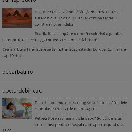
Descoperire senzațională lângă Piramida Roșie: Un
sistem hidraulic de 4.500 ani ar conține secretul
construirii piramidelor
Reacția Rusiei după ce o dronă explozivă a paralizat
aeroportul din Leipzig: „O provocare complet fabricată”
Cea mai bună țară în care să te muți în 2026 este din Europa. Cum arată
top 10 state
debarbati.ro
doctordebine.ro
De ce fenomenul de brain fog se accentuează în zilele
caniculare? Explicațiile neurologului
Petreci 8 ore sau mai mult la birou? Soluții de la un
nutriționist pentru oboseala care apare în jurul orei
15:00