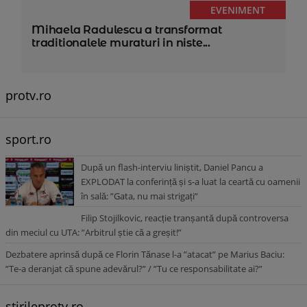
EVENIMENT
Mihaela Radulescu a transformat
traditionalele muraturi in niste...
protv.ro
sport.ro
După un flash-interviu liniștit, Daniel Pancu a
EXPLODAT la conferință și s-a luat la ceartă cu oamenii
în sală: ”Gata, nu mai strigați”
Filip Stojilkovic, reacție tranșantă după controversa
din meciul cu UTA: ”Arbitrul știe că a greșit!”
Dezbatere aprinsă după ce Florin Tănase l-a ”atacat” pe Marius Baciu:
”Te-a deranjat că spune adevărul?” / ”Tu ce responsabilitate ai?”
stirileprotv.ro