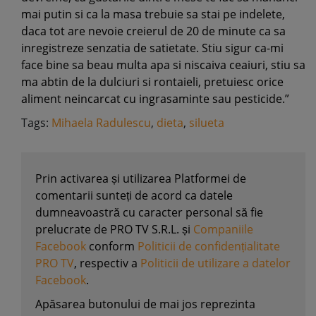
mai putin si ca la masa trebuie sa stai pe indelete,
daca tot are nevoie creierul de 20 de minute ca sa
inregistreze senzatia de satietate. Stiu sigur ca-mi
face bine sa beau multa apa si niscaiva ceaiuri, stiu sa
ma abtin de la dulciuri si rontaieli, pretuiesc orice
aliment neincarcat cu ingrasaminte sau pesticide.”
Tags:
Mihaela Radulescu
,
dieta
,
silueta
Prin activarea și utilizarea Platformei de
comentarii sunteți de acord ca datele
dumneavoastră cu caracter personal să fie
prelucrate de PRO TV S.R.L. și
Companiile
Facebook
conform
Politicii de confidențialitate
PRO TV
, respectiv a
Politicii de utilizare a datelor
Facebook
.
Apăsarea butonului de mai jos reprezinta