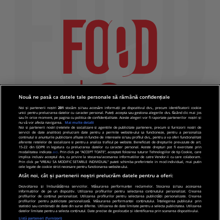
Nouă ne pasă ca datele tale personale să rămână confidențiale
Noi și partenerii noștri
201
stocăm și/sau accesăm informații pe dispozitivul dvs., precum identificatorii cookie
unici pentru prelucrarea datelor cu caracter personal. Puteți accepta sau gestiona alegerile dvs. făcând clic mai jos
sau în orice moment, pe pagina cu politica de confidențialitate. Aceste alegeri vor fi raportate partenerilor noștri și
nu vă vor afecta navigarea.
Mai multe detalii
Noi si partenerii nostri (retelele de socializare si agentiile de publicitate partenere, precum si furnizorii nostri de
servicii de date analitice) prelucram date pentru a permite website-ului sa functioneze, pentru a personaliza
continutul si anunturile publicitare afisate in functie de interesele si/sau profilul dvs., pentru a va oferi functionalitati
aferente retelelor de socializare si pentru a analiza traficul pe website. Beneficiati de drepturile prevazute de art.
15-22 din GDPR in legatura cu prelucrarea datelor cu caracter personal. Aceste drepturi pot fi exercitate prin
modalitatea indicata
aici
. Prin click pe “ACCEPT TOATE”, acceptati folosirea tuturor Tehnologiilor de tip Cookie, care
implica inclusiv acceptul dvs. cu privire la stocarea/accesarea informatiilor de catre Vendor-ii cu care colaboram.
Prin click pe “VREAU SA MODIFIC SETARILE INDIVIDUAL” puteti schimba preferintele in mod individual, mai putin
cele legate de cookie strict necesare pentru functionarea website-ului.
Atât noi, cât și partenerii noștri prelucrăm datele pentru a oferi:
Dezvoltarea și îmbunătățirea serviciilor. Măsurarea performanței reclamelor. Stocarea și/sau accesarea
informațiilor de pe un dispozitiv. Utilizarea profilurilor pentru selectarea conținutului personalizat. Crearea
© 2019 PRO TV S.R.L |
Politica de Cookie
|
Politica
profilurilor de conținut personalizat. Utilizarea profilurilor pentru selectarea publicității personalizate. Crearea
profilurilor pentru publicitate personalizată. Măsurarea performanței conținutului. Înțelegerea publicului prin
de confidentialitate
statistici sau combinații de date din surse diferite. Utilizarea de date limitate pentru a selecta publicitatea. Utilizarea
datelor limitate pentru a selecta conținutul. Date precise de geolocație și identificarea prin scanarea dispozitivului.
Listă parteneri (furnizori)