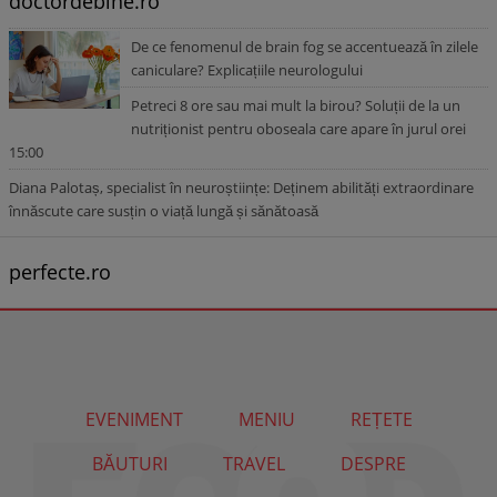
doctordebine.ro
De ce fenomenul de brain fog se accentuează în zilele
caniculare? Explicațiile neurologului
Petreci 8 ore sau mai mult la birou? Soluții de la un
nutriționist pentru oboseala care apare în jurul orei
15:00
Diana Palotaș, specialist în neuroștiințe: Deținem abilități extraordinare
înnăscute care susțin o viață lungă și sănătoasă
perfecte.ro
EVENIMENT
MENIU
REȚETE
BĂUTURI
TRAVEL
DESPRE