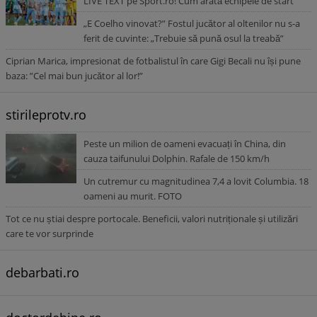
LIVE TEXT pe Sport.ro! Cum arată echipele de start
„E Coelho vinovat?” Fostul jucător al oltenilor nu s-a
ferit de cuvinte: „Trebuie să pună osul la treabă”
Ciprian Marica, impresionat de fotbalistul în care Gigi Becali nu își pune
baza: ”Cel mai bun jucător al lor!”
stirileprotv.ro
Peste un milion de oameni evacuați în China, din
cauza taifunului Dolphin. Rafale de 150 km/h
Un cutremur cu magnitudinea 7,4 a lovit Columbia. 18
oameni au murit. FOTO
Tot ce nu știai despre portocale. Beneficii, valori nutriționale și utilizări
care te vor surprinde
debarbati.ro