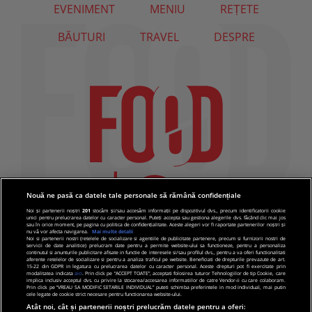
EVENIMENT
MENIU
REȚETE
BĂUTURI
TRAVEL
DESPRE
Nouă ne pasă ca datele tale personale să rămână confidențiale
Noi și partenerii noștri
201
stocăm și/sau accesăm informații pe dispozitivul dvs., precum identificatorii cookie
unici pentru prelucrarea datelor cu caracter personal. Puteți accepta sau gestiona alegerile dvs. făcând clic mai jos
sau în orice moment, pe pagina cu politica de confidențialitate. Aceste alegeri vor fi raportate partenerilor noștri și
nu vă vor afecta navigarea.
Mai multe detalii
Noi si partenerii nostri (retelele de socializare si agentiile de publicitate partenere, precum si furnizorii nostri de
servicii de date analitice) prelucram date pentru a permite website-ului sa functioneze, pentru a personaliza
continutul si anunturile publicitare afisate in functie de interesele si/sau profilul dvs., pentru a va oferi functionalitati
aferente retelelor de socializare si pentru a analiza traficul pe website. Beneficiati de drepturile prevazute de art.
15-22 din GDPR in legatura cu prelucrarea datelor cu caracter personal. Aceste drepturi pot fi exercitate prin
modalitatea indicata
aici
. Prin click pe “ACCEPT TOATE”, acceptati folosirea tuturor Tehnologiilor de tip Cookie, care
implica inclusiv acceptul dvs. cu privire la stocarea/accesarea informatiilor de catre Vendor-ii cu care colaboram.
Prin click pe “VREAU SA MODIFIC SETARILE INDIVIDUAL” puteti schimba preferintele in mod individual, mai putin
cele legate de cookie strict necesare pentru functionarea website-ului.
Atât noi, cât și partenerii noștri prelucrăm datele pentru a oferi: