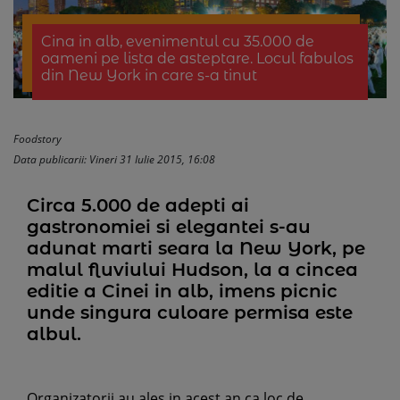
Cina in alb, evenimentul cu 35.000 de
oameni pe lista de asteptare. Locul fabulos
din New York in care s-a tinut
Foodstory
Data publicarii: Vineri 31 Iulie 2015, 16:08
Circa 5.000 de adepti ai
gastronomiei si elegantei s-au
adunat marti seara la New York, pe
malul fluviului Hudson, la a cincea
editie a Cinei in alb, imens picnic
unde singura culoare permisa este
albul.
Organizatorii au ales in acest an ca loc de