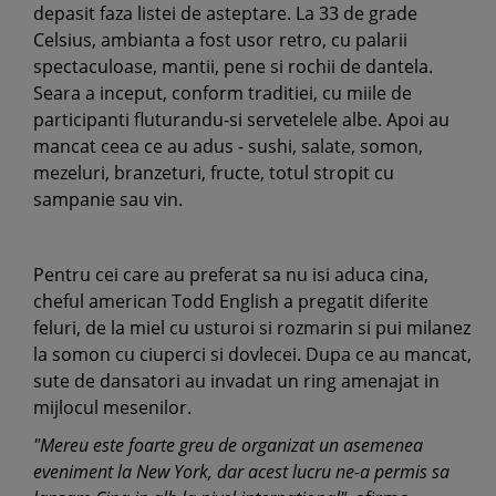
depasit faza listei de asteptare. La 33 de grade
Celsius, ambianta a fost usor retro, cu palarii
spectaculoase, mantii, pene si rochii de dantela.
Seara a inceput, conform traditiei, cu miile de
participanti fluturandu-si servetelele albe. Apoi au
mancat ceea ce au adus - sushi, salate, somon,
mezeluri, branzeturi, fructe, totul stropit cu
sampanie sau vin.
Pentru cei care au preferat sa nu isi aduca cina,
cheful american Todd English a pregatit diferite
feluri, de la miel cu usturoi si rozmarin si pui milanez
la somon cu ciuperci si dovlecei. Dupa ce au mancat,
sute de dansatori au invadat un ring amenajat in
mijlocul mesenilor.
"Mereu este foarte greu de organizat un asemenea
eveniment la New York, dar acest lucru ne-a permis sa