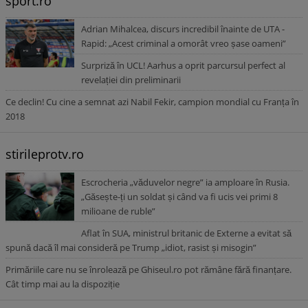
sport.ro
Adrian Mihalcea, discurs incredibil înainte de UTA -
Rapid: „Acest criminal a omorât vreo șase oameni”
Surpriză în UCL! Aarhus a oprit parcursul perfect al
revelației din preliminarii
Ce declin! Cu cine a semnat azi Nabil Fekir, campion mondial cu Franța în
2018
stirileprotv.ro
Escrocheria „văduvelor negre” ia amploare în Rusia.
„Găsește-ți un soldat și când va fi ucis vei primi 8
milioane de ruble”
Aflat în SUA, ministrul britanic de Externe a evitat să
spună dacă îl mai consideră pe Trump „idiot, rasist și misogin”
Primăriile care nu se înrolează pe Ghiseul.ro pot rămâne fără finanțare.
Cât timp mai au la dispoziție