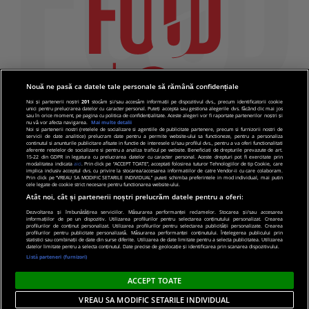
Nouă ne pasă ca datele tale personale să rămână confidențiale
Noi și partenerii noștri
201
stocăm și/sau accesăm informații pe dispozitivul dvs., precum identificatorii cookie
unici pentru prelucrarea datelor cu caracter personal. Puteți accepta sau gestiona alegerile dvs. făcând clic mai jos
sau în orice moment, pe pagina cu politica de confidențialitate. Aceste alegeri vor fi raportate partenerilor noștri și
nu vă vor afecta navigarea.
Mai multe detalii
Noi si partenerii nostri (retelele de socializare si agentiile de publicitate partenere, precum si furnizorii nostri de
servicii de date analitice) prelucram date pentru a permite website-ului sa functioneze, pentru a personaliza
continutul si anunturile publicitare afisate in functie de interesele si/sau profilul dvs., pentru a va oferi functionalitati
aferente retelelor de socializare si pentru a analiza traficul pe website. Beneficiati de drepturile prevazute de art.
15-22 din GDPR in legatura cu prelucrarea datelor cu caracter personal. Aceste drepturi pot fi exercitate prin
modalitatea indicata
aici
. Prin click pe “ACCEPT TOATE”, acceptati folosirea tuturor Tehnologiilor de tip Cookie, care
implica inclusiv acceptul dvs. cu privire la stocarea/accesarea informatiilor de catre Vendor-ii cu care colaboram.
Prin click pe “VREAU SA MODIFIC SETARILE INDIVIDUAL” puteti schimba preferintele in mod individual, mai putin
cele legate de cookie strict necesare pentru functionarea website-ului.
Atât noi, cât și partenerii noștri prelucrăm datele pentru a oferi:
Dezvoltarea și îmbunătățirea serviciilor. Măsurarea performanței reclamelor. Stocarea și/sau accesarea
informațiilor de pe un dispozitiv. Utilizarea profilurilor pentru selectarea conținutului personalizat. Crearea
© 2019 PRO TV S.R.L |
Politica de Cookie
|
Politica
profilurilor de conținut personalizat. Utilizarea profilurilor pentru selectarea publicității personalizate. Crearea
profilurilor pentru publicitate personalizată. Măsurarea performanței conținutului. Înțelegerea publicului prin
de confidentialitate
statistici sau combinații de date din surse diferite. Utilizarea de date limitate pentru a selecta publicitatea. Utilizarea
datelor limitate pentru a selecta conținutul. Date precise de geolocație și identificarea prin scanarea dispozitivului.
Listă parteneri (furnizori)
ACCEPT TOATE
VREAU SA MODIFIC SETARILE INDIVIDUAL