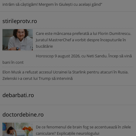
intrăm să câștigăm! Mergem în Giulești cu același gând”
stirileprotv.ro
Care este mâncarea preferată a lui Florin Dumitrescu.
Juratul MastrerChef a vorbit despre începuturile în
bucătărie
Horoscop 9 august 2026, cu Neti Sandu. Încep să vină
bani în cont
Elon Musk a refuzat accesul Ucrainei la Starlink pentru atacuri în Rusia.
Zelenski i-a cerut lui Trump să intervină
debarbati.ro
doctordebine.ro
De ce fenomenul de brain fog se accentuează în zilele
caniculare? Explicațiile neurologului