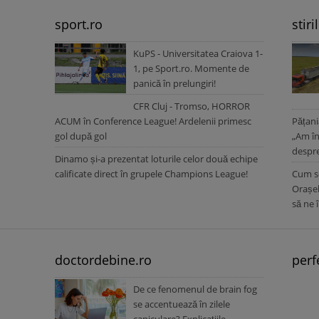
sport.ro
stiri
KuPS - Universitatea Craiova 1-
1, pe Sport.ro. Momente de
panică în prelungiri!
CFR Cluj - Tromso, HORROR
ACUM în Conference League! Ardelenii primesc
Pățani
gol după gol
„Am în
despre
Dinamo și-a prezentat loturile celor două echipe
calificate direct în grupele Champions League!
Cum se
Orașel
să ne 
doctordebine.ro
perf
De ce fenomenul de brain fog
se accentuează în zilele
caniculare? Explicațiile