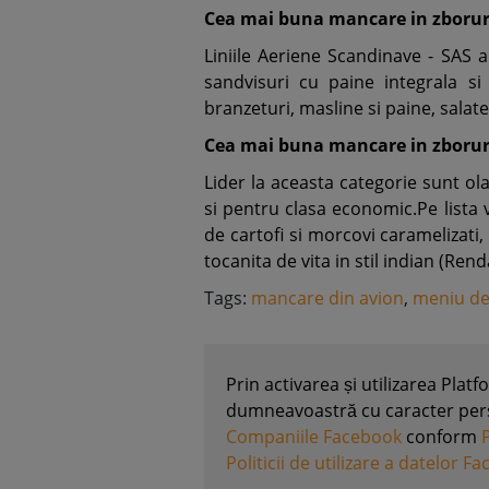
Cea mai buna mancare in zboruri
Liniile Aeriene Scandinave - SAS 
sandvisuri cu paine integrala si
branzeturi, masline si paine, salate
Cea mai buna mancare in zboruri
Lider la aceasta categorie sunt ol
si pentru clasa economic.Pe lista 
de cartofi si morcovi caramelizati
tocanita de vita in stil indian (Ren
Tags:
mancare din avion
,
meniu de
Prin activarea și utilizarea Plat
dumneavoastră cu caracter perso
Companiile Facebook
conform
Politicii de utilizare a datelor F