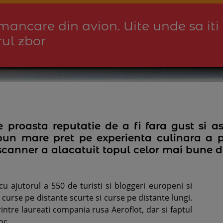
ncare din avion. Uite unde sa iti r
ul zbor
proasta reputatie de a fi fara gust si as
un mare pret pe experienta culinara a pas
scanner a alacatuit topul celor mai bune d
cu ajutorul a 550 de turisti si bloggeri europeni si
, curse pe distante scurte si curse pe distante lungi.
rintre laureati compania rusa Aeroflot, dar si faptul
oc.