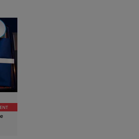
ENT
re