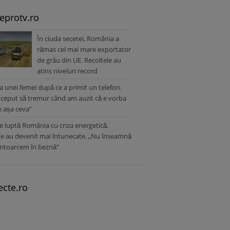
leprotv.ro
În ciuda secetei, România a
rămas cel mai mare exportator
de grâu din UE. Recoltele au
atins niveluri record
a unei femei după ce a primit un telefon.
ceput să tremur când am auzit că e vorba
 așa ceva”
 luptă România cu criza energetică.
e au devenit mai întunecate. „Nu înseamnă
întoarcem în beznă”
ecte.ro