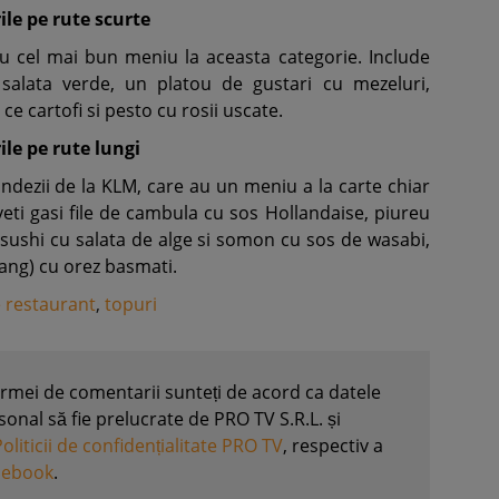
le pe rute scurte
au cel mai bun meniu la aceasta categorie. Include
 salata verde, un platou de gustari cu mezeluri,
 ce cartofi si pesto cu rosii uscate.
le pe rute lungi
andezii de la KLM, care au un meniu a la carte chiar
veti gasi file de cambula cu sos Hollandaise, piureu
, sushi cu salata de alge si somon cu sos de wasabi,
dang) cu orez basmati.
 restaurant
,
topuri
formei de comentarii sunteți de acord ca datele
nal să fie prelucrate de PRO TV S.R.L. și
Politicii de confidențialitate PRO TV
, respectiv a
acebook
.