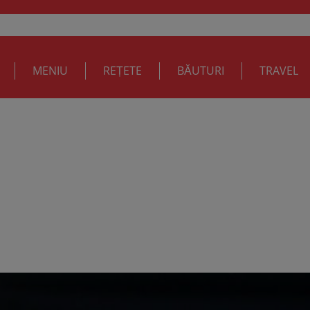
MENIU
REȚETE
BĂUTURI
TRAVEL