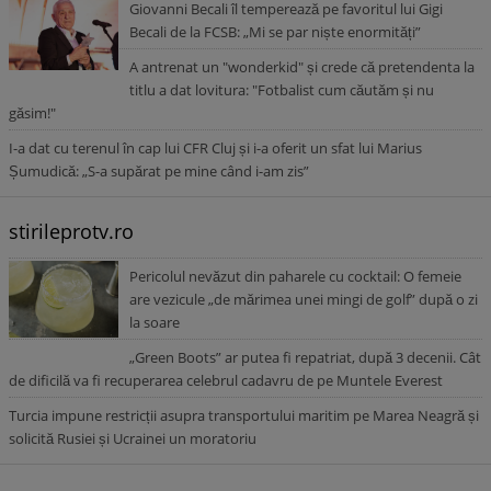
Giovanni Becali îl temperează pe favoritul lui Gigi
Becali de la FCSB: „Mi se par niște enormități”
A antrenat un "wonderkid" și crede că pretendenta la
titlu a dat lovitura: "Fotbalist cum căutăm și nu
găsim!"
I-a dat cu terenul în cap lui CFR Cluj și i-a oferit un sfat lui Marius
Șumudică: „S-a supărat pe mine când i-am zis”
stirileprotv.ro
Pericolul nevăzut din paharele cu cocktail: O femeie
are vezicule „de mărimea unei mingi de golf” după o zi
la soare
„Green Boots” ar putea fi repatriat, după 3 decenii. Cât
de dificilă va fi recuperarea celebrul cadavru de pe Muntele Everest
Turcia impune restricții asupra transportului maritim pe Marea Neagră și
solicită Rusiei și Ucrainei un moratoriu