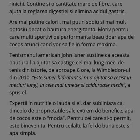
rinichi. Contine si o cantitate mare de fibre, care
ajuta la reglarea digestiei si elimina acidul gastric.
Are mai putine calorii, mai putin sodiu si mai mult
potasiu decat o bautura energizanta. Motiv pentru
care multi sportivi de performanta beau doar apa de
cocos atunci cand vor sa fie in forma maxima.
Tenismenul american John Isner sustine ca aceasta
bautura l-a ajutat sa castige cel mai lung meci de
tenis din istorie, de aproape 6 ore, la Wimbledon-ul
din 2010.
“Este super-hidratant si m-a ajutat sa rezist in
meciuri lungi, in cele mai umede si calduroase medii”
, a
spus el.
Expertii in nutritie o lauda si ei, dar subliniaza ca,
dincolo de proprietatile sale extrem de benefice, apa
de cocos este o “moda”. Pentru cei care si-o permit,
este binevenita. Pentru ceilalti, la fel de buna este si
apa simpla.