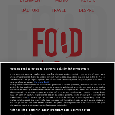
EVENIMENT
MENIU
REȚETE
BĂUTURI
TRAVEL
DESPRE
Nouă ne pasă ca datele tale personale să rămână confidențiale
Noi și partenerii noștri
201
stocăm și/sau accesăm informații pe dispozitivul dvs., precum identificatorii cookie
unici pentru prelucrarea datelor cu caracter personal. Puteți accepta sau gestiona alegerile dvs. făcând clic mai jos
sau în orice moment, pe pagina cu politica de confidențialitate. Aceste alegeri vor fi raportate partenerilor noștri și
nu vă vor afecta navigarea.
Mai multe detalii
Noi si partenerii nostri (retelele de socializare si agentiile de publicitate partenere, precum si furnizorii nostri de
servicii de date analitice) prelucram date pentru a permite website-ului sa functioneze, pentru a personaliza
continutul si anunturile publicitare afisate in functie de interesele si/sau profilul dvs., pentru a va oferi functionalitati
aferente retelelor de socializare si pentru a analiza traficul pe website. Beneficiati de drepturile prevazute de art.
15-22 din GDPR in legatura cu prelucrarea datelor cu caracter personal. Aceste drepturi pot fi exercitate prin
modalitatea indicata
aici
. Prin click pe “ACCEPT TOATE”, acceptati folosirea tuturor Tehnologiilor de tip Cookie, care
implica inclusiv acceptul dvs. cu privire la stocarea/accesarea informatiilor de catre Vendor-ii cu care colaboram.
Prin click pe “VREAU SA MODIFIC SETARILE INDIVIDUAL” puteti schimba preferintele in mod individual, mai putin
cele legate de cookie strict necesare pentru functionarea website-ului.
Atât noi, cât și partenerii noștri prelucrăm datele pentru a oferi: