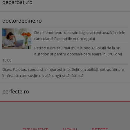
debarbati.ro
doctordebine.ro
De ce fenomenul de brain fog se accentuează în zilele
caniculare? Explicațiile neurologului
Petreci 8 ore sau mai mult la birou? Soluții de la un
nutriționist pentru oboseala care apare în jurul orei
15:00
Diana Palotaș, specialist în neuroștiințe: Deținem abilități extraordinare
înnăscute care susțin o viață lungă și sănătoasă
perfecte.ro