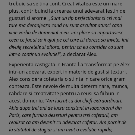
trebuie sa se tina cont. Creativitatea este un mare
plus, contribuind la crearea unui adevarat festin de
gusturi si arome.
„Sunt un tip perfectionist si cel mai
tare ma deranjeaza cand nu sunt ascultat atunci cand
vine vorba de domeniul meu. Imi place sa impartasesc
ceea ce fac si sa ii ajut pe cei care isi doresc sa invete. Imi
divulg secretele si altora, pentru ca eu consider ca sunt
intr-o continua evolutie!”
, a declarat Alex.
Experienta castigata in Franta l-a transformat pe Alex
intr-un adevarat expert in materie de gust si texturi.
Alex considera cofetaria o stiinta in care orice gram
conteaza. Este nevoie de multa determinare, munca,
rabdare si creativitate pentru a reusi sa fii bun in
acest domeniu:
“Am lucrat cu doi chefi extraordinari.
Abia dupa trei ani de lucru constant in laboratorul din
Paris, care furniza deserturi pentru trei cofetarii, am
realizat ca am devenit cu adevarat cofetar. Am pornit de
la statutul de stagiar si am avut o evolutie rapida,