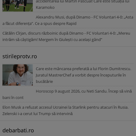
accidentarea lui Martin Pascual! Care este situația lui
Karamoko
Alexandru Musi, după Dinamo - FC Voluntari 4-0: „Asta
a făcut diferența”. Ce a spus despre Rapid
Cătălin Cîrjan, discurs războinic după Dinamo - FC Voluntari 4-0: „Mereu
intrăm să câștigăm! Mergem în Giulești cu același gând”
stirileprotv.ro
Care este mâncarea preferată a lui Florin Dumitrescu.
Juratul MastrerChef a vorbit despre începuturile în
bucătărie
Horoscop 9 august 2026, cu Neti Sandu. Încep să vină
bani în cont
Elon Musk a refuzat accesul Ucrainei la Starlink pentru atacuri în Rusia.
Zelenski i-a cerut lui Trump să intervină
debarbati.ro