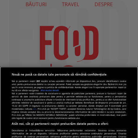
BĂUTURI
TRAVEL
DESPRE
Nouă ne pasă ca datele tale personale să rămână confidențiale
Noi și partenerii noștri
201
stocăm și/sau accesăm informații pe dispozitivul dvs., precum identificatorii cookie
unici pentru prelucrarea datelor cu caracter personal. Puteți accepta sau gestiona alegerile dvs. făcând clic mai jos
sau în orice moment, pe pagina cu politica de confidențialitate. Aceste alegeri vor fi raportate partenerilor noștri și
nu vă vor afecta navigarea.
Mai multe detalii
Noi si partenerii nostri (retelele de socializare si agentiile de publicitate partenere, precum si furnizorii nostri de
servicii de date analitice) prelucram date pentru a permite website-ului sa functioneze, pentru a personaliza
continutul si anunturile publicitare afisate in functie de interesele si/sau profilul dvs., pentru a va oferi functionalitati
aferente retelelor de socializare si pentru a analiza traficul pe website. Beneficiati de drepturile prevazute de art.
15-22 din GDPR in legatura cu prelucrarea datelor cu caracter personal. Aceste drepturi pot fi exercitate prin
modalitatea indicata
aici
. Prin click pe “ACCEPT TOATE”, acceptati folosirea tuturor Tehnologiilor de tip Cookie, care
implica inclusiv acceptul dvs. cu privire la stocarea/accesarea informatiilor de catre Vendor-ii cu care colaboram.
Prin click pe “VREAU SA MODIFIC SETARILE INDIVIDUAL” puteti schimba preferintele in mod individual, mai putin
cele legate de cookie strict necesare pentru functionarea website-ului.
Atât noi, cât și partenerii noștri prelucrăm datele pentru a oferi:
Dezvoltarea și îmbunătățirea serviciilor. Măsurarea performanței reclamelor. Stocarea și/sau accesarea
informațiilor de pe un dispozitiv. Utilizarea profilurilor pentru selectarea conținutului personalizat. Crearea
© 2019 PRO TV S.R.L |
Politica de Cookie
|
Politica
profilurilor de conținut personalizat. Utilizarea profilurilor pentru selectarea publicității personalizate. Crearea