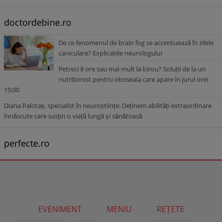
doctordebine.ro
De ce fenomenul de brain fog se accentuează în zilele
caniculare? Explicațiile neurologului
Petreci 8 ore sau mai mult la birou? Soluții de la un
nutriționist pentru oboseala care apare în jurul orei
15:00
Diana Palotaș, specialist în neuroștiințe: Deținem abilități extraordinare
înnăscute care susțin o viață lungă și sănătoasă
perfecte.ro
EVENIMENT
MENIU
REȚETE