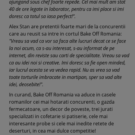
ajungand sous chef foarte repede. Cel mai mult am stat
40 de ore legate in laborator, pentru ca imi place si imi
doresc ca totul sa iasa perfect!”.
Alex Stan are pretentii foarte mari de la concurentii
care au reusit sa intre in cortul Bake Off Romania:
"Vreau sa vad ca vor sa faca alte lucruri decat ce se face
la noi acum, ca s-au interesat, s-au informat de pe
internet, din reviste sau carti de specialitate. Vreau sa vad
ca au idei noi si creative. Imi doresc sa fie open minded,
iar lucrul acesta se va vedea rapid. Nu as vrea sa vad
toate torturile imbracate in martipan, sper sa vad alte
idei, deosebite!".
In curand, Bake Off Romania va aduce in casele
romanilor cei mai hotarati concurenti, o gazda
fermecatoare, un decor de poveste, trei jurati
specializati in cofetarie si patiserie, cele mai
interesante probe si cele mai inedite retete de
deserturi, in cea mai dulce competitie!