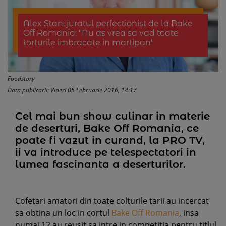
Alex Stan, juratul perfectionist de la Bake
Off Romania: "Nu as vrea sa vad toate
torturile imbracate in martipan"
Foodstory
Data publicarii: Vineri 05 Februarie 2016, 14:17
Cel mai bun show culinar in materie
de deserturi, Bake Off Romania, ce
poate fi vazut in curand, la PRO TV,
ii va introduce pe telespectatori in
lumea fascinanta a deserturilor.
Cofetari amatori din toate colturile tarii au incercat
sa obtina un loc in cortul
Bake Off Romania
, insa
numai 12 au reusit sa intre in competitia pentru titlul