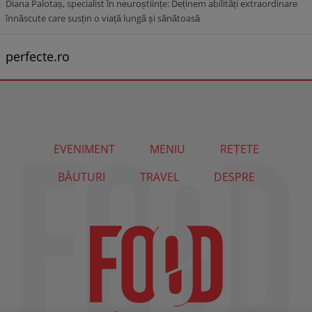
Diana Palotaș, specialist în neuroștiințe: Deținem abilități extraordinare
înnăscute care susțin o viață lungă și sănătoasă
perfecte.ro
EVENIMENT
MENIU
REȚETE
BĂUTURI
TRAVEL
DESPRE