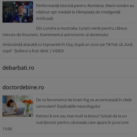
Performanță istorică pentru România. Elevii români au
obținut opt medalii la Olimpiada de Inteligență
Artificială
Din Londra și Australia, turiști veniți pentru câteva
minute de întuneric. Evenimentul astronomic al deceniului
Ambulanță atacată cu topoarele în Cluj, după un zvon pe TikTok că „fură
copii”. Șoferul a fost rănit | VIDEO
debarbati.ro
doctordebine.ro
De ce fenomenul de brain fog se accentuează în zilele
caniculare? Explicațiile neurologului
Petreci 8 ore sau mai mult la birou? Soluții de la un
nutriționist pentru oboseala care apare în jurul orei
15:00