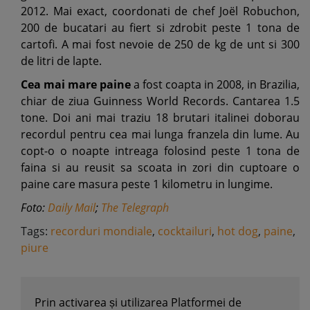
2012. Mai exact, coordonati de chef Joël Robuchon,
200 de bucatari au fiert si zdrobit peste 1 tona de
cartofi. A mai fost nevoie de 250 de kg de unt si 300
de litri de lapte.
Cea mai mare paine
a fost coapta in 2008, in Brazilia,
chiar de ziua Guinness World Records. Cantarea 1.5
tone. Doi ani mai traziu 18 brutari italinei doborau
recordul pentru cea mai lunga franzela din lume. Au
copt-o o noapte intreaga folosind peste 1 tona de
faina si au reusit sa scoata in zori din cuptoare o
paine care masura peste 1 kilometru in lungime.
Foto:
Daily Mail
;
The Telegraph
Tags:
recorduri mondiale
,
cocktailuri
,
hot dog
,
paine
,
piure
Prin activarea și utilizarea Platformei de