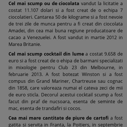
Cel mai scump ou de ciocolata
vandut la licitatie a
costat 11.107 dolari si a fost creat de o echipa 7
ciocolatieri. Cantarea 50 de kilograme si a fost nevoie
de trei zile de munca pentru a fi creat din ciocolata
Amadei, din cea mai buna regiune producatoare de
cacao a Venezuelei. A fost vandut in martie 2012 in
Marea Britanie.
Cel mai scump cocktail din lume
a costat 9.658 de
euro si a fost creat de o ehipa de barmani specializati
in mixologie pentru Club 23 din Melbourne, in
februarie 2013. A fost botezat Winston si a fost
compus din Grand Mariner, Chartreuse sau cognac
din 1858, care valoreaza numai el cateva zeci de mii
de euro sticla. Decorul acestui cocktail scump a fost
facut din praf de nucsoara, esenta de seminte de
mac, esenta de trandafiri si cocos.
Cea mai mare cantitate de piure de cartofi
a fost
gatita si servita in Franta, la Poitiers, in septembrie