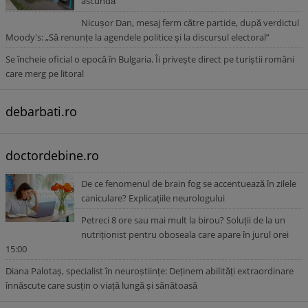
ascundă”
Nicușor Dan, mesaj ferm către partide, după verdictul
Moody's: „Să renunțe la agendele politice şi la discursul electoral”
Se încheie oficial o epocă în Bulgaria. Îi privește direct pe turiștii români
care merg pe litoral
debarbati.ro
doctordebine.ro
De ce fenomenul de brain fog se accentuează în zilele
caniculare? Explicațiile neurologului
Petreci 8 ore sau mai mult la birou? Soluții de la un
nutriționist pentru oboseala care apare în jurul orei
15:00
Diana Palotaș, specialist în neuroștiințe: Deținem abilități extraordinare
înnăscute care susțin o viață lungă și sănătoasă