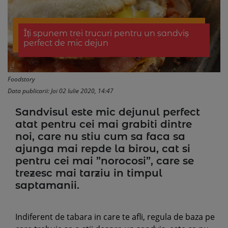
Îți spunem trei trucuri pentru un sandviș
perfect de mic dejun
Foodstory
Data publicarii: Joi 02 Iulie 2020, 14:47
Sandvisul este mic dejunul perfect
atat pentru cei mai grabiti dintre
noi, care nu stiu cum sa faca sa
ajunga mai repde la birou, cat si
pentru cei mai ”norocosi”, care se
trezesc mai tarziu in timpul
saptamanii.
Indiferent de tabara in care te afli, regula de baza pe