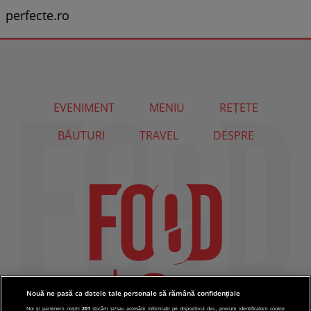
perfecte.ro
EVENIMENT
MENIU
REȚETE
BĂUTURI
TRAVEL
DESPRE
Nouă ne pasă ca datele tale personale să rămână confidențiale
Noi și partenerii noștri
201
stocăm și/sau accesăm informații pe dispozitivul dvs., precum identificatorii cookie