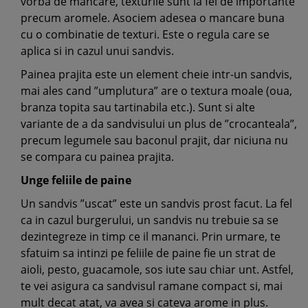
vorba de mancare, texturile sunt la fel de importante
precum aromele. Asociem adesea o mancare buna
cu o combinatie de texturi. Este o regula care se
aplica si in cazul unui sandvis.
Painea prajita este un element cheie intr-un sandvis,
mai ales cand ”umplutura” are o textura moale (oua,
branza topita sau tartinabila etc.). Sunt si alte
variante de a da sandvisului un plus de ”crocanteala”,
precum legumele sau baconul prajit, dar niciuna nu
se compara cu painea prajita.
Unge feliile de paine
Un sandvis ”uscat” este un sandvis prost facut. La fel
ca in cazul burgerului, un sandvis nu trebuie sa se
dezintegreze in timp ce il mananci. Prin urmare, te
sfatuim sa intinzi pe feliile de paine fie un strat de
aioli, pesto, guacamole, sos iute sau chiar unt. Astfel,
te vei asigura ca sandvisul ramane compact si, mai
mult decat atat, va avea si cateva arome in plus.