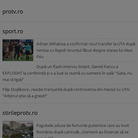
protv.ro
sport.ro
Adrian Mihalcea a confirmat noul transfer la UTA după
remiza cu Rapid! Anunțul făcut despre starea lui Alexi
Pitu
După un flash-interviu liniștit, Daniel Pancu a
EXPLODAT la conferință și s-a luat la ceartă cu oamenii în sală: ”Gata, nu
mai strigați”
Filip Stojilkovic, reacție tranșantă după controversa din meciul cu UTA:
”Arbitrul știe că a greșit!”
stirileprotv.ro
Pagubele aduse de furtunile puternice care au lovit
România după caniculă. „Oamenii au încercat să se