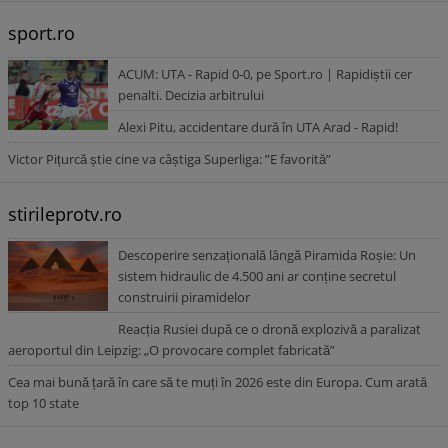
sport.ro
ACUM: UTA - Rapid 0-0, pe Sport.ro | Rapidiștii cer
penalti. Decizia arbitrului
Alexi Pitu, accidentare dură în UTA Arad - Rapid!
Victor Pițurcă știe cine va câștiga Superliga: ”E favorită”
stirileprotv.ro
Descoperire senzațională lângă Piramida Roșie: Un
sistem hidraulic de 4.500 ani ar conține secretul
construirii piramidelor
Reacția Rusiei după ce o dronă explozivă a paralizat
aeroportul din Leipzig: „O provocare complet fabricată”
Cea mai bună țară în care să te muți în 2026 este din Europa. Cum arată
top 10 state