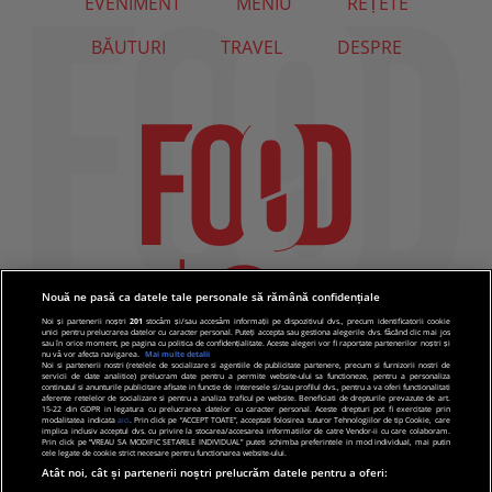
EVENIMENT
MENIU
REȚETE
BĂUTURI
TRAVEL
DESPRE
Nouă ne pasă ca datele tale personale să rămână confidențiale
Noi și partenerii noștri
201
stocăm și/sau accesăm informații pe dispozitivul dvs., precum identificatorii cookie
unici pentru prelucrarea datelor cu caracter personal. Puteți accepta sau gestiona alegerile dvs. făcând clic mai jos
sau în orice moment, pe pagina cu politica de confidențialitate. Aceste alegeri vor fi raportate partenerilor noștri și
nu vă vor afecta navigarea.
Mai multe detalii
Noi si partenerii nostri (retelele de socializare si agentiile de publicitate partenere, precum si furnizorii nostri de
servicii de date analitice) prelucram date pentru a permite website-ului sa functioneze, pentru a personaliza
continutul si anunturile publicitare afisate in functie de interesele si/sau profilul dvs., pentru a va oferi functionalitati
aferente retelelor de socializare si pentru a analiza traficul pe website. Beneficiati de drepturile prevazute de art.
15-22 din GDPR in legatura cu prelucrarea datelor cu caracter personal. Aceste drepturi pot fi exercitate prin
modalitatea indicata
aici
. Prin click pe “ACCEPT TOATE”, acceptati folosirea tuturor Tehnologiilor de tip Cookie, care
implica inclusiv acceptul dvs. cu privire la stocarea/accesarea informatiilor de catre Vendor-ii cu care colaboram.
Prin click pe “VREAU SA MODIFIC SETARILE INDIVIDUAL” puteti schimba preferintele in mod individual, mai putin
cele legate de cookie strict necesare pentru functionarea website-ului.
Atât noi, cât și partenerii noștri prelucrăm datele pentru a oferi: