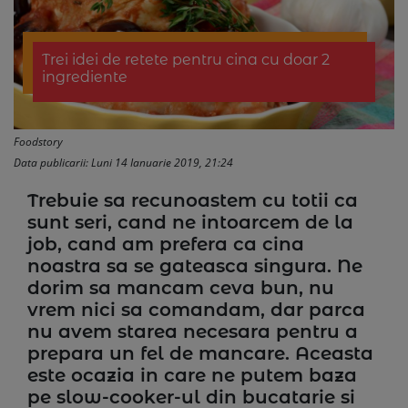
Trei idei de retete pentru cina cu doar 2
ingrediente
Foodstory
Data publicarii: Luni 14 Ianuarie 2019, 21:24
Trebuie sa recunoastem cu totii ca
sunt seri, cand ne intoarcem de la
job, cand am prefera ca cina
noastra sa se gateasca singura. Ne
dorim sa mancam ceva bun, nu
vrem nici sa comandam, dar parca
nu avem starea necesara pentru a
prepara un fel de mancare. Aceasta
este ocazia in care ne putem baza
pe slow-cooker-ul din bucatarie si