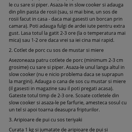
le cu sare si piper. Asaza-le in slow cooker si adauga
din plin pasta de rosii (sau, si mai bine, un sos de
rosii facut in casa - daca mai gasesti un borcan prin
camara). Poti adauga fulgi de ardei iute pentru extra
gust. Lasa totul la gatit 2-3 ore (la o temperatura mai
mica) sau 1-2 ore daca vrei sa iei cina mai rapid.
2. Cotlet de porc cu sos de mustar si miere
Asezoneaza patru cotlete de porc (minimum 2-3 cm
grosime) cu sare si piper. Asaza-le unul langa altul in
slow cooker (nu e nicio problema daca se suprapun
la margini). Adauga o cana de sos cu mustar si miere
(il gasesti in magazine sau il poti pregati acasa).
Gateste totul timp de 2-3 ore. Scoate cotletele din
slow cooker si asaza-le pe farfurie, amesteca sosul cu
un tel si apoi toarna deasupra fripturilor.
3. Aripioare de pui cu sos teriyaki
Curata 1 kg si jumatate de aripioare de pui si