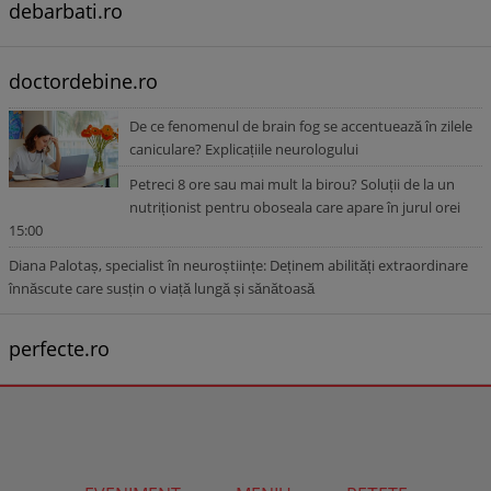
debarbati.ro
doctordebine.ro
De ce fenomenul de brain fog se accentuează în zilele
caniculare? Explicațiile neurologului
Petreci 8 ore sau mai mult la birou? Soluții de la un
nutriționist pentru oboseala care apare în jurul orei
15:00
Diana Palotaș, specialist în neuroștiințe: Deținem abilități extraordinare
înnăscute care susțin o viață lungă și sănătoasă
perfecte.ro