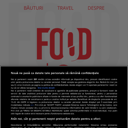
BĂUTURI
TRAVEL
DESPRE
Nouă ne pasă ca datele tale personale să rămână confidențiale
Noi și partenerii noștri
201
stocăm și/sau accesăm informații pe dispozitivul dvs., precum identificatorii cookie
unici pentru prelucrarea datelor cu caracter personal. Puteți accepta sau gestiona alegerile dvs. făcând clic mai jos
sau în orice moment, pe pagina cu politica de confidențialitate. Aceste alegeri vor fi raportate partenerilor noștri și
nu vă vor afecta navigarea.
Mai multe detalii
Noi si partenerii nostri (retelele de socializare si agentiile de publicitate partenere, precum si furnizorii nostri de
servicii de date analitice) prelucram date pentru a permite website-ului sa functioneze, pentru a personaliza
continutul si anunturile publicitare afisate in functie de interesele si/sau profilul dvs., pentru a va oferi functionalitati
aferente retelelor de socializare si pentru a analiza traficul pe website. Beneficiati de drepturile prevazute de art.
15-22 din GDPR in legatura cu prelucrarea datelor cu caracter personal. Aceste drepturi pot fi exercitate prin
modalitatea indicata
aici
. Prin click pe “ACCEPT TOATE”, acceptati folosirea tuturor Tehnologiilor de tip Cookie, care
implica inclusiv acceptul dvs. cu privire la stocarea/accesarea informatiilor de catre Vendor-ii cu care colaboram.
Prin click pe “VREAU SA MODIFIC SETARILE INDIVIDUAL” puteti schimba preferintele in mod individual, mai putin
cele legate de cookie strict necesare pentru functionarea website-ului.
Atât noi, cât și partenerii noștri prelucrăm datele pentru a oferi:
Dezvoltarea și îmbunătățirea serviciilor. Măsurarea performanței reclamelor. Stocarea și/sau accesarea
informațiilor de pe un dispozitiv. Utilizarea profilurilor pentru selectarea conținutului personalizat. Crearea