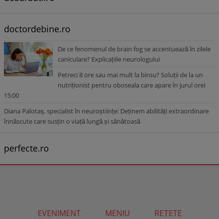
doctordebine.ro
De ce fenomenul de brain fog se accentuează în zilele
caniculare? Explicațiile neurologului
Petreci 8 ore sau mai mult la birou? Soluții de la un
nutriționist pentru oboseala care apare în jurul orei
15:00
Diana Palotaș, specialist în neuroștiințe: Deținem abilități extraordinare
înnăscute care susțin o viață lungă și sănătoasă
perfecte.ro
EVENIMENT
MENIU
REȚETE