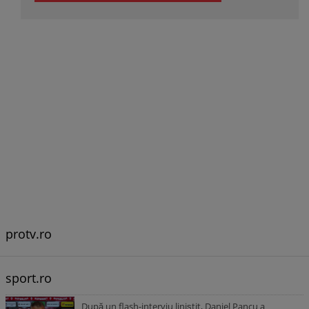
protv.ro
sport.ro
După un flash-interviu liniștit, Daniel Pancu a