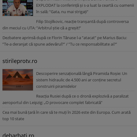
EXPLODAT la conferință și s-a luat la ceartă cu oamenii
în sală: ”Gata, nu mai strigați”
Filip Stojilkovic, reacție tranșantă după controversa
din meciul cu UTA: ”Arbitrul știe că a greșit!”
Dezbatere aprinsă după ce Florin Tănase l-a ”atacat” pe Marius Baciu:
”Te-a deranjat că spune adevărul?” / ”Tu ce responsabilitate ai?”
stirileprotv.ro
Descoperire senzațională lângă Piramida Roșie: Un
sistem hidraulic de 4.500 ani ar conține secretul
construirii piramidelor
Reacția Rusiei după ce o dronă explozivă a paralizat
aeroportul din Leipzig: „O provocare complet fabricată”
Cea mai bună țară în care să te muți în 2026 este din Europa. Cum arată
top 10 state
debarbati.ro