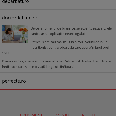
debarbati.ro
doctordebine.ro
De ce fenomenul de brain fog se accentuează în zilele
caniculare? Explicațiile neurologului
Petreci 8 ore sau mai mult la birou? Soluții de la un
nutriționist pentru oboseala care apare în jurul orei
15:00
Diana Palotaș, specialist în neuroștiințe: Deținem abilități extraordinare
înnăscute care susțin o viață lungă și sănătoasă
perfecte.ro
EVENIMENT
MENIU
REȚETE