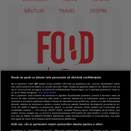
BĂUTURI
TRAVEL
DESPRE
Nouă ne pasă ca datele tale personale să rămână confidențiale
Noi și partenerii noștri
201
stocăm și/sau accesăm informații pe dispozitivul dvs., precum identificatorii cookie
unici pentru prelucrarea datelor cu caracter personal. Puteți accepta sau gestiona alegerile dvs. făcând clic mai jos
sau în orice moment, pe pagina cu politica de confidențialitate. Aceste alegeri vor fi raportate partenerilor noștri și
nu vă vor afecta navigarea.
Mai multe detalii
Noi si partenerii nostri (retelele de socializare si agentiile de publicitate partenere, precum si furnizorii nostri de
servicii de date analitice) prelucram date pentru a permite website-ului sa functioneze, pentru a personaliza
continutul si anunturile publicitare afisate in functie de interesele si/sau profilul dvs., pentru a va oferi functionalitati
aferente retelelor de socializare si pentru a analiza traficul pe website. Beneficiati de drepturile prevazute de art.
15-22 din GDPR in legatura cu prelucrarea datelor cu caracter personal. Aceste drepturi pot fi exercitate prin
modalitatea indicata
aici
. Prin click pe “ACCEPT TOATE”, acceptati folosirea tuturor Tehnologiilor de tip Cookie, care
implica inclusiv acceptul dvs. cu privire la stocarea/accesarea informatiilor de catre Vendor-ii cu care colaboram.
Prin click pe “VREAU SA MODIFIC SETARILE INDIVIDUAL” puteti schimba preferintele in mod individual, mai putin
cele legate de cookie strict necesare pentru functionarea website-ului.
Atât noi, cât și partenerii noștri prelucrăm datele pentru a oferi:
Dezvoltarea și îmbunătățirea serviciilor. Măsurarea performanței reclamelor. Stocarea și/sau accesarea