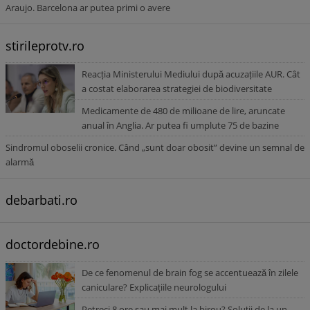
Araujo. Barcelona ar putea primi o avere
stirileprotv.ro
Reacția Ministerului Mediului după acuzațiile AUR. Cât
a costat elaborarea strategiei de biodiversitate
Medicamente de 480 de milioane de lire, aruncate
anual în Anglia. Ar putea fi umplute 75 de bazine
Sindromul oboselii cronice. Când „sunt doar obosit” devine un semnal de
alarmă
debarbati.ro
doctordebine.ro
De ce fenomenul de brain fog se accentuează în zilele
caniculare? Explicațiile neurologului
Petreci 8 ore sau mai mult la birou? Soluții de la un