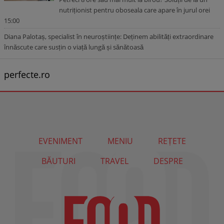
nutriționist pentru oboseala care apare în jurul orei
15:00
Diana Palotaș, specialist în neuroștiințe: Deținem abilități extraordinare
înnăscute care susțin o viață lungă și sănătoasă
perfecte.ro
EVENIMENT
MENIU
REȚETE
BĂUTURI
TRAVEL
DESPRE