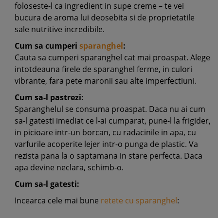
foloseste-l ca ingredient in supe creme – te vei
bucura de aroma lui deosebita si de proprietatile
sale nutritive incredibile.
Cum sa cumperi
sparanghel
:
Cauta sa cumperi sparanghel cat mai proaspat. Alege
intotdeauna firele de sparanghel ferme, in culori
vibrante, fara pete maronii sau alte imperfectiuni.
Cum sa-l pastrezi:
Sparanghelul se consuma proaspat. Daca nu ai cum
sa-l gatesti imediat ce l-ai cumparat, pune-l la frigider,
in picioare intr-un borcan, cu radacinile in apa, cu
varfurile acoperite lejer intr-o punga de plastic. Va
rezista pana la o saptamana in stare perfecta. Daca
apa devine neclara, schimb-o.
Cum sa-l gatesti:
Incearca cele mai bune
retete cu sparanghel
: