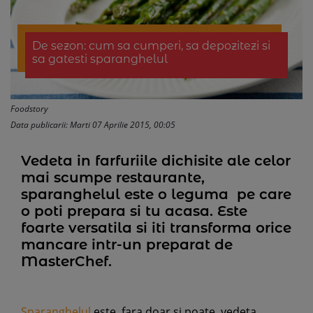
De sezon: cum sa cumperi, sa depozitezi si
sa gatesti sparanghelul
Foodstory
Data publicarii: Marti 07 Aprilie 2015, 00:05
Vedeta in farfuriile dichisite ale celor
mai scumpe restaurante,
sparanghelul este o leguma pe care
o poti prepara si tu acasa. Este
foarte versatila si iti transforma orice
mancare intr-un preparat de
MasterChef.
Sparanghelul
este, fara doar si poate, vedeta