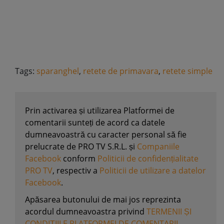
Tags:
sparanghel
,
retete de primavara
,
retete simple
Prin activarea și utilizarea Platformei de
comentarii sunteți de acord ca datele
dumneavoastră cu caracter personal să fie
prelucrate de PRO TV S.R.L. și
Companiile
Facebook
conform
Politicii de confidențialitate
PRO TV
, respectiv a
Politicii de utilizare a datelor
Facebook
.
Apăsarea butonului de mai jos reprezinta
acordul dumneavoastra privind
TERMENII ȘI
CONDIȚIILE PLATFORMEI DE COMENTARII
.