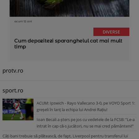
acum 12 ani
DIVERSE
Cum depozitezi sparanghelul cat mai mult
timp
protv.ro
sport.ro
ACUM: Ipswich - Rayo Vallecano 3-0, pe VOYO Sport 1:
greșeli în lanț la echipa lui Andrei Rațiu!
Ioan Becali a șters pe jos cu vedetele de la FCSB: ”Le-a
intrat în cap că-s jucători, nu se mai cred pământeni!”
Câți bani trebuie să plătească, de fapt, Liverpool pentru transferul lui