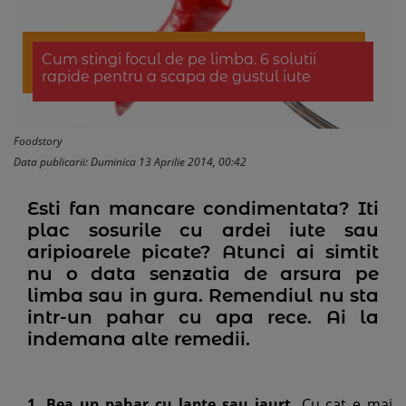
Cum stingi focul de pe limba. 6 solutii
rapide pentru a scapa de gustul iute
Foodstory
Data publicarii: Duminica 13 Aprilie 2014, 00:42
Esti fan mancare condimentata? Iti
plac sosurile cu ardei iute sau
aripioarele picate? Atunci ai simtit
nu o data senzatia de arsura pe
limba sau in gura. Remendiul nu sta
intr-un pahar cu apa rece. Ai la
indemana alte remedii.
1. Bea un pahar cu lapte sau iaurt.
Cu cat e mai