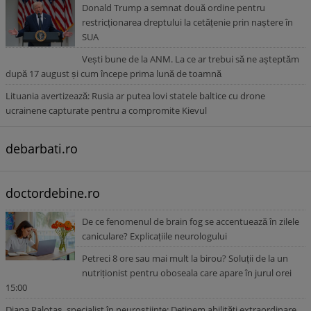
Donald Trump a semnat două ordine pentru
restricționarea dreptului la cetățenie prin naștere în
SUA
Vești bune de la ANM. La ce ar trebui să ne așteptăm
după 17 august și cum începe prima lună de toamnă
Lituania avertizează: Rusia ar putea lovi statele baltice cu drone
ucrainene capturate pentru a compromite Kievul
debarbati.ro
doctordebine.ro
De ce fenomenul de brain fog se accentuează în zilele
caniculare? Explicațiile neurologului
Petreci 8 ore sau mai mult la birou? Soluții de la un
nutriționist pentru oboseala care apare în jurul orei
15:00
Diana Palotaș, specialist în neuroștiințe: Deținem abilități extraordinare