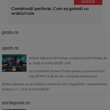
DIVERSE
Combinatii perfecte. Cum sa gatesti cu
ardeiul iute
protv.ro
sport.ro
Robert Niță și Cristi Pulhac, invitații lui Cristi Pintea, de
la 16:00, la VOYO SPORT LIVE
Ce a schimbat Sorana Cîrstea pentru a putea intra în
top 20 WTA, la 36 de ani: concluzia antrenorului
Ștefan Baiaram nu are dubii cu privire la retur după KuPS - Universitatea
Craiova 1-1: „Va fi cu totul diferit”
stirileprotv.ro