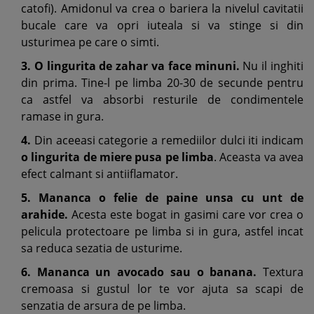
catofi). Amidonul va crea o bariera la nivelul cavitatii
bucale care va opri iuteala si va stinge si din
usturimea pe care o simti.
3. O lingurita de zahar va face minuni.
Nu il inghiti
din prima. Tine-l pe limba 20-30 de secunde pentru
ca astfel va absorbi resturile de condimentele
ramase in gura.
4.
Din aceeasi categorie a remediilor dulci iti indicam
o lingurita de miere pusa pe limba
. Aceasta va avea
efect calmant si antiiflamator.
5. Mananca o felie de paine unsa cu unt de
arahide.
Acesta este bogat in gasimi care vor crea o
pelicula protectoare pe limba si in gura, astfel incat
sa reduca sezatia de usturime.
6. Mananca un avocado sau o banana.
Textura
cremoasa si gustul lor te vor ajuta sa scapi de
senzatia de arsura de pe limba.