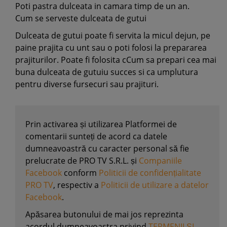
Poti pastra dulceata in camara timp de un an.
Cum se serveste dulceata de gutui
Dulceata de gutui poate fi servita la micul dejun, pe
paine prajita cu unt sau o poti folosi la prepararea
prajiturilor. Poate fi folosita cCum sa prepari cea mai
buna dulceata de gutuiu succes si ca umplutura
pentru diverse fursecuri sau prajituri.
Prin activarea și utilizarea Platformei de
comentarii sunteți de acord ca datele
dumneavoastră cu caracter personal să fie
prelucrate de PRO TV S.R.L. și
Companiile
Facebook
conform
Politicii de confidențialitate
PRO TV
, respectiv a
Politicii de utilizare a datelor
Facebook
.
Apăsarea butonului de mai jos reprezinta
acordul dumneavoastra privind
TERMENII ȘI