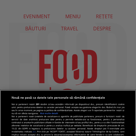
EVENIMENT
MENIU
REȚETE
BĂUTURI
TRAVEL
DESPRE
Nouă ne pasă ca datele tale personale să rămână confidențiale
Noi și partenerii noștri
201
stocăm și/sau accesăm informații pe dispozitivul dvs., precum identificatorii cookie
unici pentru prelucrarea datelor cu caracter personal. Puteți accepta sau gestiona alegerile dvs. făcând clic mai jos
sau în orice moment, pe pagina cu politica de confidențialitate. Aceste alegeri vor fi raportate partenerilor noștri și
nu vă vor afecta navigarea.
Mai multe detalii
Noi si partenerii nostri (retelele de socializare si agentiile de publicitate partenere, precum si furnizorii nostri de
servicii de date analitice) prelucram date pentru a permite website-ului sa functioneze, pentru a personaliza
continutul si anunturile publicitare afisate in functie de interesele si/sau profilul dvs., pentru a va oferi functionalitati
aferente retelelor de socializare si pentru a analiza traficul pe website. Beneficiati de drepturile prevazute de art.
15-22 din GDPR in legatura cu prelucrarea datelor cu caracter personal. Aceste drepturi pot fi exercitate prin
modalitatea indicata
aici
. Prin click pe “ACCEPT TOATE”, acceptati folosirea tuturor Tehnologiilor de tip Cookie, care
implica inclusiv acceptul dvs. cu privire la stocarea/accesarea informatiilor de catre Vendor-ii cu care colaboram.