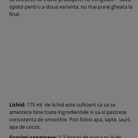
optezi pentru a doua varianta, nu mai pune gheata la
final.
Lichid:
175 ml de lichid este suficient ca sa se
amestece bine toate ingredientele si sa-si pastreze
consistenta de smoothie. Poti folosi apa, lapte, iaurt,
apa de cocos.
Grasimi sanatoase:
1-2 linguri de nuci sau ¼ de