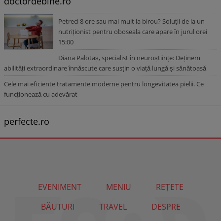
doctordebine.ro
Petreci 8 ore sau mai mult la birou? Soluții de la un
nutriționist pentru oboseala care apare în jurul orei
15:00
Diana Palotaș, specialist în neuroștiințe: Deținem
abilități extraordinare înnăscute care susțin o viață lungă și sănătoasă
Cele mai eficiente tratamente moderne pentru longevitatea pielii. Ce
funcționează cu adevărat
perfecte.ro
EVENIMENT
MENIU
REȚETE
BĂUTURI
TRAVEL
DESPRE