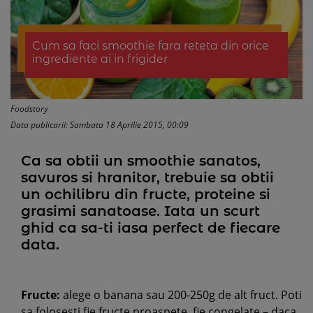
Cum sa faci smoothie fara reteta din orice
ingrediente ai in frigider
Foodstory
Data publicarii: Sambata 18 Aprilie 2015, 00:09
Ca sa obtii un smoothie sanatos,
savuros si hranitor, trebuie sa obtii
un ochilibru din fructe, proteine si
grasimi sanatoase. Iata un scurt
ghid ca sa-ti iasa perfect de fiecare
data.
Fructe:
alege o banana sau 200-250g de alt fruct. Poti
sa folosesti fie fructe proaspete, fie congelate – daca