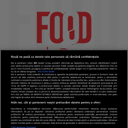
Nouă ne pasă ca datele tale personale să rămână confidențiale
Noi și partenerii noștri
201
stocăm și/sau accesăm informații pe dispozitivul dvs., precum identificatorii cookie
unici pentru prelucrarea datelor cu caracter personal. Puteți accepta sau gestiona alegerile dvs. făcând clic mai jos
sau în orice moment, pe pagina cu politica de confidențialitate. Aceste alegeri vor fi raportate partenerilor noștri și
nu vă vor afecta navigarea.
Mai multe detalii
Noi si partenerii nostri (retelele de socializare si agentiile de publicitate partenere, precum si furnizorii nostri de
servicii de date analitice) prelucram date pentru a permite website-ului sa functioneze, pentru a personaliza
continutul si anunturile publicitare afisate in functie de interesele si/sau profilul dvs., pentru a va oferi functionalitati
aferente retelelor de socializare si pentru a analiza traficul pe website. Beneficiati de drepturile prevazute de art.
15-22 din GDPR in legatura cu prelucrarea datelor cu caracter personal. Aceste drepturi pot fi exercitate prin
modalitatea indicata
aici
. Prin click pe “ACCEPT TOATE”, acceptati folosirea tuturor Tehnologiilor de tip Cookie, care
implica inclusiv acceptul dvs. cu privire la stocarea/accesarea informatiilor de catre Vendor-ii cu care colaboram.
Prin click pe “VREAU SA MODIFIC SETARILE INDIVIDUAL” puteti schimba preferintele in mod individual, mai putin
cele legate de cookie strict necesare pentru functionarea website-ului.
Atât noi, cât și partenerii noștri prelucrăm datele pentru a oferi:
Dezvoltarea și îmbunătățirea serviciilor. Măsurarea performanței reclamelor. Stocarea și/sau accesarea
informațiilor de pe un dispozitiv. Utilizarea profilurilor pentru selectarea conținutului personalizat. Crearea
© 2019 PRO TV S.R.L |
Politica de Cookie
|
Politica
profilurilor de conținut personalizat. Utilizarea profilurilor pentru selectarea publicității personalizate. Crearea
profilurilor pentru publicitate personalizată. Măsurarea performanței conținutului. Înțelegerea publicului prin
de confidentialitate
statistici sau combinații de date din surse diferite. Utilizarea de date limitate pentru a selecta publicitatea. Utilizarea
datelor limitate pentru a selecta conținutul. Date precise de geolocație și identificarea prin scanarea dispozitivului.
Listă parteneri (furnizori)