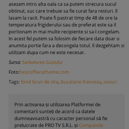
asezam intro alta oala ca sa putem strecura sucul
obtinut, suc care trebuie sa fie curat fara resturi. Il
lasam la racit. Poate fi pastrat timp de 48 de ore la
temperatura frigiderului sau de preferat este sa il
portionam in mai multe recipiente si sa-l congelam.
In acest fel putem sa folosim de fiecare data doar o
anumita portie fara a decongela totul. Il dezgehtam si
utilizam dupa cum ne este necesar.
Sursa:
Sarbatorea Gustului
Foto:
hescoffierathome.com
Tags:
fond brun de vita
,
bucatarie franceza
,
sosuri
Prin activarea și utilizarea Platformei de
comentarii sunteți de acord ca datele
dumneavoastră cu caracter personal să fie
prelucrate de PRO TV S.R.L. și
Companiile