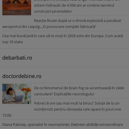
sistem hidraulic de 4.500 ani ar conține secretul
construirii piramidelor
Reacția Rusiei după ce o dronă explozivă a paralizat
aeroportul din Leipzig: „O provocare complet fabricată”
Cea mai bună țară în care să te muți în 2026 este din Europa. Cum arată
top 10 state
debarbati.ro
doctordebine.ro
De ce fenomenul de brain fog se accentuează în zilele
caniculare? Explicațiile neurologului
Petreci 8 ore sau mai mult la birou? Soluții de la un
nutriționist pentru oboseala care apare în jurul orei
15:00
Diana Palotaș, specialist în neuroștiințe: Deținem abilități extraordinare