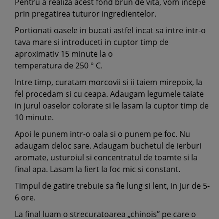
Pentru a realiza acest fond brun de vita, vom incepe
prin pregatirea tuturor ingredientelor.
Portionati oasele in bucati astfel incat sa intre intr-o
tava mare si introduceti in cuptor timp de
aproximativ 15 minute la o
temperatura de 250 ° C.
Intre timp, curatam morcovii si ii taiem mirepoix, la
fel procedam si cu ceapa. Adaugam legumele taiate
in jurul oaselor colorate si le lasam la cuptor timp de
10 minute.
Apoi le punem intr-o oala si o punem pe foc. Nu
adaugam deloc sare. Adaugam buchetul de ierburi
aromate, usturoiul si concentratul de toamte si la
final apa. Lasam la fiert la foc mic si constant.
Timpul de gatire trebuie sa fie lung si lent, in jur de 5-
6 ore.
La final luam o strecuratoarea „chinois” pe care o