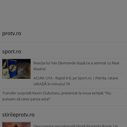
protv.ro
sport.ro
Reacția lui Yan Diomande după ce a semnat cu Real
Madrid
ACUM: UTA - Rapid 0-0, pe Sport.ro | Petrila, ratare
URIAȘĂ în minutul 79
Transfer surpriză! Kevin Ciubotaru, prezentat la noua echipă: ”Nu
puteam să ratez șansa asta!”
stirileprotv.ro
Descoperire senzațională lângă Piramida Roșie: Un