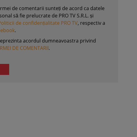
formei de comentarii sunteți de acord ca datele
nal să fie prelucrate de PRO TV S.R.L. și
Politicii de confidențialitate PRO TV
, respectiv a
acebook
.
reprezinta acordul dumneavoastra privind
ORMEI DE COMENTARII
.