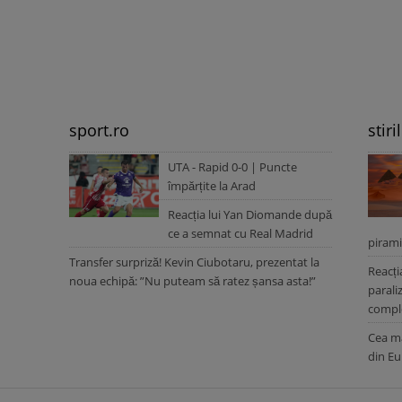
sport.ro
stiri
UTA - Rapid 0-0 | Puncte
împărțite la Arad
Reacția lui Yan Diomande după
ce a semnat cu Real Madrid
pirami
Transfer surpriză! Kevin Ciubotaru, prezentat la
Reacți
noua echipă: ”Nu puteam să ratez șansa asta!”
parali
comple
Cea ma
din Eu