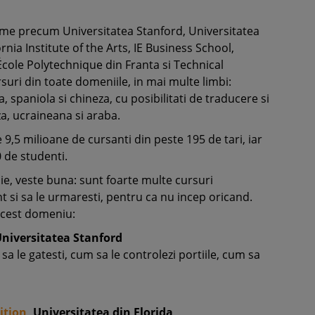
 lume precum Universitatea Stanford, Universitatea
nia Institute of the Arts, IE Business School,
cole Polytechnique din Franta si Technical
uri din toate domeniile, in mai multe limbi:
, spaniola si chineza, cu posibilitati de traducere si
a, ucraineana si araba.
9,5 milioane de cursanti din peste 195 de tari, iar
0 de studenti.
e, veste buna: sunt foarte multe cursuri
nt si sa le urmaresti, pentru ca nu incep oricand.
acest domeniu:
Universitatea Stanford
sa le gatesti, cum sa le controlezi portiile, cum sa
ition
, Universitatea din Florida