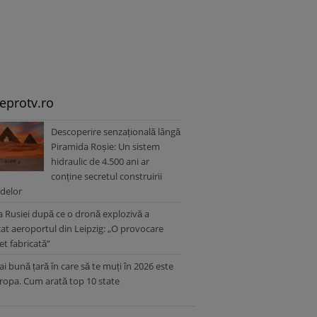
leprotv.ro
Descoperire senzațională lângă
Piramida Roșie: Un sistem
hidraulic de 4.500 ani ar
conține secretul construirii
delor
a Rusiei după ce o dronă explozivă a
zat aeroportul din Leipzig: „O provocare
t fabricată”
i bună țară în care să te muți în 2026 este
ropa. Cum arată top 10 state