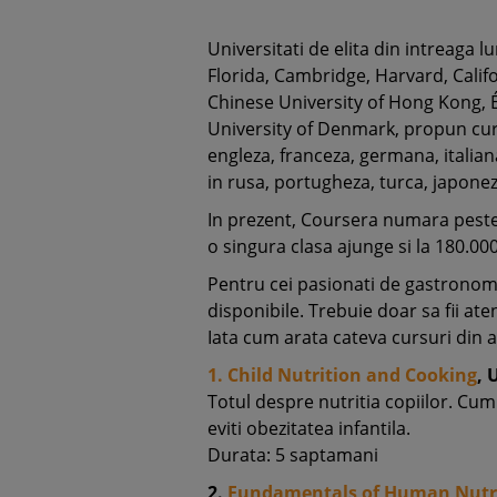
Universitati de elita din intreaga
Florida, Cambridge, Harvard, Califor
Chinese University of Hong Kong, É
University of Denmark, propun curs
engleza, franceza, germana, italiana
in rusa, portugheza, turca, japonez
In prezent, Coursera numara peste 
o singura clasa ajunge si la 180.00
Pentru cei pasionati de gastronomi
disponibile. Trebuie doar sa fii ate
Iata cum arata cateva cursuri din 
1. Child Nutrition and Cooking
, 
Totul despre nutritia copiilor. Cum 
eviti obezitatea infantila.
Durata: 5 saptamani
2.
Fundamentals of Human Nutr