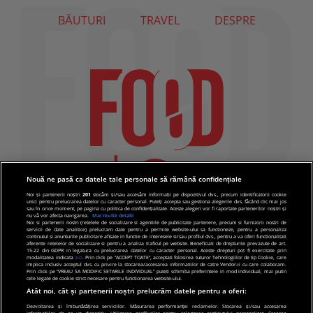
BĂUTURI
TRAVEL
DESPRE
Nouă ne pasă ca datele tale personale să rămână confidențiale
Noi și partenerii noștri
201
stocăm și/sau accesăm informații pe dispozitivul dvs., precum identificatorii cookie
unici pentru prelucrarea datelor cu caracter personal. Puteți accepta sau gestiona alegerile dvs. făcând clic mai jos
sau în orice moment, pe pagina cu politica de confidențialitate. Aceste alegeri vor fi raportate partenerilor noștri și
nu vă vor afecta navigarea.
Mai multe detalii
Noi si partenerii nostri (retelele de socializare si agentiile de publicitate partenere, precum si furnizorii nostri de
servicii de date analitice) prelucram date pentru a permite website-ului sa functioneze, pentru a personaliza
continutul si anunturile publicitare afisate in functie de interesele si/sau profilul dvs., pentru a va oferi functionalitati
aferente retelelor de socializare si pentru a analiza traficul pe website. Beneficiati de drepturile prevazute de art.
15-22 din GDPR in legatura cu prelucrarea datelor cu caracter personal. Aceste drepturi pot fi exercitate prin
modalitatea indicata
aici
. Prin click pe “ACCEPT TOATE”, acceptati folosirea tuturor Tehnologiilor de tip Cookie, care
implica inclusiv acceptul dvs. cu privire la stocarea/accesarea informatiilor de catre Vendor-ii cu care colaboram.
Prin click pe “VREAU SA MODIFIC SETARILE INDIVIDUAL” puteti schimba preferintele in mod individual, mai putin
cele legate de cookie strict necesare pentru functionarea website-ului.
Atât noi, cât și partenerii noștri prelucrăm datele pentru a oferi:
Dezvoltarea și îmbunătățirea serviciilor. Măsurarea performanței reclamelor. Stocarea și/sau accesarea
informațiilor de pe un dispozitiv. Utilizarea profilurilor pentru selectarea conținutului personalizat. Crearea