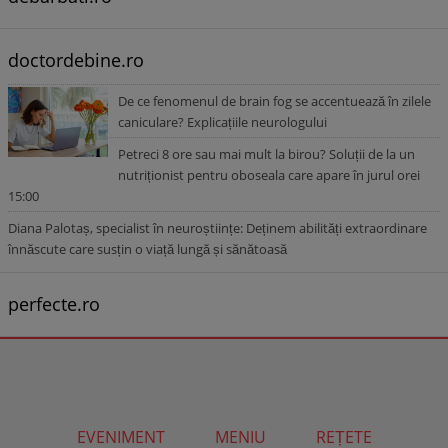
doctordebine.ro
De ce fenomenul de brain fog se accentuează în zilele
caniculare? Explicațiile neurologului
Petreci 8 ore sau mai mult la birou? Soluții de la un
nutriționist pentru oboseala care apare în jurul orei
15:00
Diana Palotaș, specialist în neuroștiințe: Deținem abilități extraordinare
înnăscute care susțin o viață lungă și sănătoasă
perfecte.ro
EVENIMENT
MENIU
REȚETE