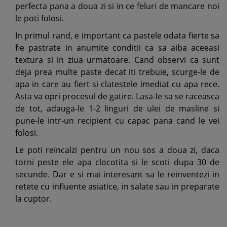
perfecta pana a doua zi si in ce feluri de mancare noi
le poti folosi.
In primul rand, e important ca pastele odata fierte sa
fie pastrate in anumite conditii ca sa aiba aceeasi
textura si in ziua urmatoare. Cand observi ca sunt
deja prea multe paste decat iti trebuie, scurge-le de
apa in care au fiert si clatestele imediat cu apa rece.
Asta va opri procesul de gatire. Lasa-le sa se raceasca
de tot, adauga-le 1-2 linguri de ulei de masline si
pune-le intr-un recipient cu capac pana cand le vei
folosi.
Le poti reincalzi pentru un nou sos a doua zi, daca
torni peste ele apa clocotita si le scoti dupa 30 de
secunde. Dar e si mai interesant sa le reinventezi in
retete cu influente asiatice, in salate sau in preparate
la cuptor.