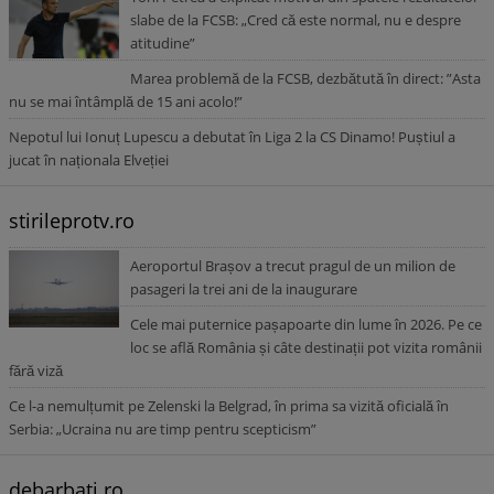
slabe de la FCSB: „Cred că este normal, nu e despre
atitudine”
Marea problemă de la FCSB, dezbătută în direct: ”Asta
nu se mai întâmplă de 15 ani acolo!”
Nepotul lui Ionuț Lupescu a debutat în Liga 2 la CS Dinamo! Puștiul a
jucat în naționala Elveției
stirileprotv.ro
Aeroportul Brașov a trecut pragul de un milion de
pasageri la trei ani de la inaugurare
Cele mai puternice pașapoarte din lume în 2026. Pe ce
loc se află România și câte destinații pot vizita românii
fără viză
Ce l-a nemulțumit pe Zelenski la Belgrad, în prima sa vizită oficială în
Serbia: „Ucraina nu are timp pentru scepticism”
debarbati.ro