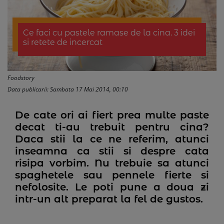
Ce faci cu pastele ramase de la cina. 3 idei
si retete de incercat
Foodstory
Data publicarii: Sambata 17 Mai 2014, 00:10
De cate ori ai fiert prea multe paste
decat ti-au trebuit pentru cina?
Daca stii la ce ne referim, atunci
inseamna ca stii si despre cata
risipa vorbim. Nu trebuie sa atunci
spaghetele sau pennele fierte si
nefolosite. Le poti pune a doua zi
intr-un alt preparat la fel de gustos.