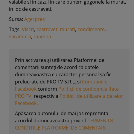
valabile si in cazul in care punem gogonele la murat,
in loc de castraveti.
Sursa:
Agerpres
Tags:
Viscri
,
castraveti murati
,
condimente
,
saramura
,
toamna
Prin activarea și utilizarea Platformei de
comentarii sunteți de acord ca datele
dumneavoastră cu caracter personal să fie
prelucrate de PRO TV S.R.L. și
Companiile
Facebook
conform
Politicii de confidențialitate
PRO TV
, respectiv a
Politicii de utilizare a datelor
Facebook
.
Apăsarea butonului de mai jos reprezinta
acordul dumneavoastra privind
TERMENII ȘI
CONDIȚIILE PLATFORMEI DE COMENTARII
.