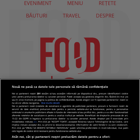
EVENIMENT
MENIU
REȚETE
BĂUTURI
TRAVEL
DESPRE
Nouă ne pasă ca datele tale personale să rămână confidențiale
Noi și partenerii noștri
201
stocăm și/sau accesăm informații pe dispozitivul dvs., precum identificatorii cookie
unici pentru prelucrarea datelor cu caracter personal. Puteți accepta sau gestiona alegerile dvs. făcând clic mai jos
sau în orice moment, pe pagina cu politica de confidențialitate. Aceste alegeri vor fi raportate partenerilor noștri și
nu vă vor afecta navigarea.
Mai multe detalii
Noi si partenerii nostri (retelele de socializare si agentiile de publicitate partenere, precum si furnizorii nostri de
servicii de date analitice) prelucram date pentru a permite website-ului sa functioneze, pentru a personaliza
continutul si anunturile publicitare afisate in functie de interesele si/sau profilul dvs., pentru a va oferi functionalitati
aferente retelelor de socializare si pentru a analiza traficul pe website. Beneficiati de drepturile prevazute de art.
15-22 din GDPR in legatura cu prelucrarea datelor cu caracter personal. Aceste drepturi pot fi exercitate prin
modalitatea indicata
aici
. Prin click pe “ACCEPT TOATE”, acceptati folosirea tuturor Tehnologiilor de tip Cookie, care
implica inclusiv acceptul dvs. cu privire la stocarea/accesarea informatiilor de catre Vendor-ii cu care colaboram.
Prin click pe “VREAU SA MODIFIC SETARILE INDIVIDUAL” puteti schimba preferintele in mod individual, mai putin
cele legate de cookie strict necesare pentru functionarea website-ului.
Atât noi, cât și partenerii noștri prelucrăm datele pentru a oferi: