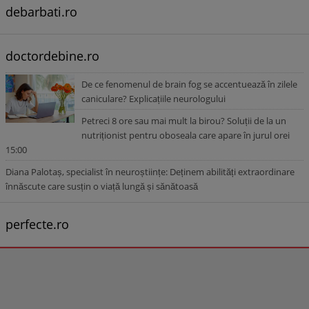
debarbati.ro
doctordebine.ro
De ce fenomenul de brain fog se accentuează în zilele
caniculare? Explicațiile neurologului
Petreci 8 ore sau mai mult la birou? Soluții de la un
nutriționist pentru oboseala care apare în jurul orei
15:00
Diana Palotaș, specialist în neuroștiințe: Deținem abilități extraordinare
înnăscute care susțin o viață lungă și sănătoasă
perfecte.ro