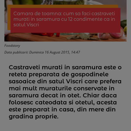
Camara de toamna: cum sa faci castraveti
murati in saramura cu 12 condimente ca in
satul Viscri
Foodstory
Data publicarii: Duminica 16 August 2015, 14:47
Castraveti murati in saramura este o
reteta preparata de gospodinele
sasoaice din satul Viscri care prefera
mai mult muraturile conservate in
saramura decat in otet. Chiar daca
folosesc cateodata si otetul, acesta
este preparat in casa, din mere din
gradina proprie.