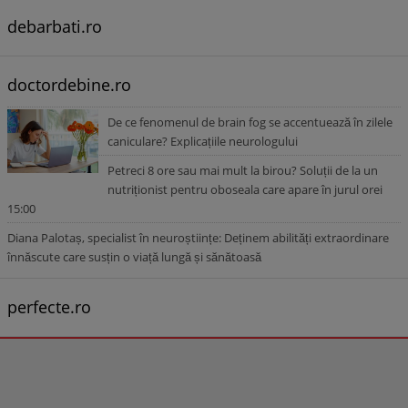
debarbati.ro
doctordebine.ro
De ce fenomenul de brain fog se accentuează în zilele
caniculare? Explicațiile neurologului
Petreci 8 ore sau mai mult la birou? Soluții de la un
nutriționist pentru oboseala care apare în jurul orei
15:00
Diana Palotaș, specialist în neuroștiințe: Deținem abilități extraordinare
înnăscute care susțin o viață lungă și sănătoasă
perfecte.ro