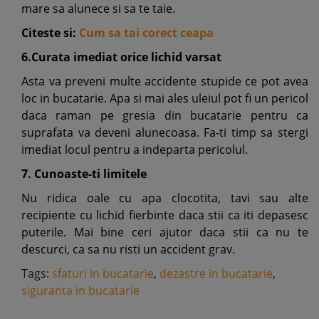
mare sa alunece si sa te taie.
Citeste si:
Cum sa tai corect ceapa
6.Curata imediat orice lichid varsat
Asta va preveni multe accidente stupide ce pot avea
loc in bucatarie. Apa si mai ales uleiul pot fi un pericol
daca raman pe gresia din bucatarie pentru ca
suprafata va deveni alunecoasa. Fa-ti timp sa stergi
imediat locul pentru a indeparta pericolul.
7. Cunoaste-ti limitele
Nu ridica oale cu apa clocotita, tavi sau alte
recipiente cu lichid fierbinte daca stii ca iti depasesc
puterile. Mai bine ceri ajutor daca stii ca nu te
descurci, ca sa nu risti un accident grav.
Tags:
sfaturi in bucatarie
,
dezastre in bucatarie
,
siguranta in bucatarie