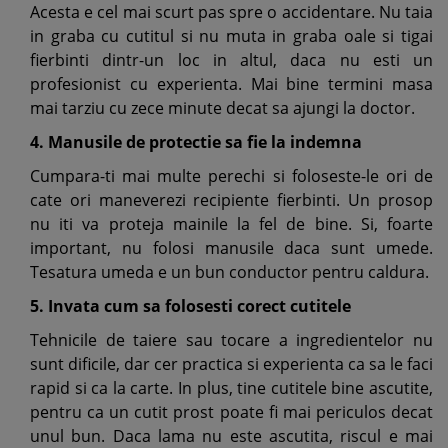
Acesta e cel mai scurt pas spre o accidentare. Nu taia
in graba cu cutitul si nu muta in graba oale si tigai
fierbinti dintr-un loc in altul, daca nu esti un
profesionist cu experienta. Mai bine termini masa
mai tarziu cu zece minute decat sa ajungi la doctor.
4. Manusile de protectie sa fie la indemna
Cumpara-ti mai multe perechi si foloseste-le ori de
cate ori maneverezi recipiente fierbinti. Un prosop
nu iti va proteja mainile la fel de bine. Si, foarte
important, nu folosi manusile daca sunt umede.
Tesatura umeda e un bun conductor pentru caldura.
5. Invata cum sa folosesti corect cutitele
Tehnicile de taiere sau tocare a ingredientelor nu
sunt dificile, dar cer practica si experienta ca sa le faci
rapid si ca la carte. In plus, tine cutitele bine ascutite,
pentru ca un cutit prost poate fi mai periculos decat
unul bun. Daca lama nu este ascutita, riscul e mai