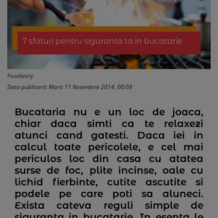
7 sfaturi pentru siguranta ta in bucatarie
Foodstory
Data publicarii: Marti 11 Noiembrie 2014, 00:08
Bucataria nu e un loc de joaca,
chiar daca simti ca te relaxezi
atunci cand gatesti. Daca iei in
calcul toate pericolele, e cel mai
periculos loc din casa cu atatea
surse de foc, plite incinse, oale cu
lichid fierbinte, cutite ascutite si
podele pe care poti sa aluneci.
Exista cateva reguli simple de
siguranta in bucatarie. In esenta le