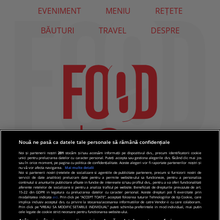
EVENIMENT
MENIU
REȚETE
BĂUTURI
TRAVEL
DESPRE
Nouă ne pasă ca datele tale personale să rămână confidențiale
Noi și partenerii noștri
201
stocăm și/sau accesăm informații pe dispozitivul dvs., precum identificatorii cookie
unici pentru prelucrarea datelor cu caracter personal. Puteți accepta sau gestiona alegerile dvs. făcând clic mai jos
sau în orice moment, pe pagina cu politica de confidențialitate. Aceste alegeri vor fi raportate partenerilor noștri și
nu vă vor afecta navigarea.
Mai multe detalii
Noi si partenerii nostri (retelele de socializare si agentiile de publicitate partenere, precum si furnizorii nostri de
servicii de date analitice) prelucram date pentru a permite website-ului sa functioneze, pentru a personaliza
continutul si anunturile publicitare afisate in functie de interesele si/sau profilul dvs., pentru a va oferi functionalitati
aferente retelelor de socializare si pentru a analiza traficul pe website. Beneficiati de drepturile prevazute de art.
15-22 din GDPR in legatura cu prelucrarea datelor cu caracter personal. Aceste drepturi pot fi exercitate prin
modalitatea indicata
aici
. Prin click pe “ACCEPT TOATE”, acceptati folosirea tuturor Tehnologiilor de tip Cookie, care
implica inclusiv acceptul dvs. cu privire la stocarea/accesarea informatiilor de catre Vendor-ii cu care colaboram.
Prin click pe “VREAU SA MODIFIC SETARILE INDIVIDUAL” puteti schimba preferintele in mod individual, mai putin
cele legate de cookie strict necesare pentru functionarea website-ului.