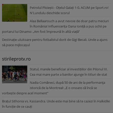
Petrolul Ploiești - Oțelul Galați 1-0, ACUM pe Sport.ro!
N'Lundulu deschide scorul
Alaa Bellaarouch a avut nevoie de doar patru meciuri
în România! Influencerița Oana Ioniță a pus ochii pe
portarul lui Dinamo: „Am fost împreună în altă viață”
Destinație uluitoare pentru fotbalistul dorit de Gigi Becali. Unde a ajuns
să joace mijlocașul
stirileprotv.ro
Statul, marele beneficiar al investițiilor din Pilonul III.
Cea mai mare parte a banilor ajunge în titluri de stat
Nadia Comăneci, după 50 de ani de la performanţa
istorică de la Montreal: „E o onoare că încă se
vorbește despre acel moment”
Brațul Sithonia vs. Kassandra. Unde este mai bine să te cazezi în Halkidiki
în funcție de ce cauți