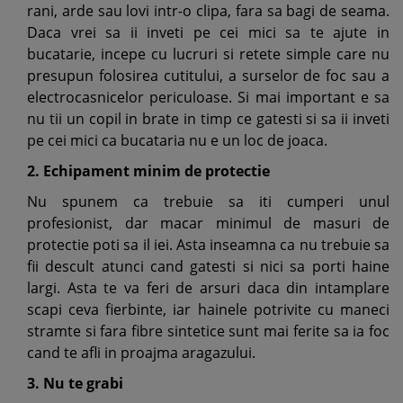
rani, arde sau lovi intr-o clipa, fara sa bagi de seama.
Daca vrei sa ii inveti pe cei mici sa te ajute in
bucatarie, incepe cu lucruri si retete simple care nu
presupun folosirea cutitului, a surselor de foc sau a
electrocasnicelor periculoase. Si mai important e sa
nu tii un copil in brate in timp ce gatesti si sa ii inveti
pe cei mici ca bucataria nu e un loc de joaca.
2. Echipament minim de protectie
Nu spunem ca trebuie sa iti cumperi unul
profesionist, dar macar minimul de masuri de
protectie poti sa il iei. Asta inseamna ca nu trebuie sa
fii descult atunci cand gatesti si nici sa porti haine
largi. Asta te va feri de arsuri daca din intamplare
scapi ceva fierbinte, iar hainele potrivite cu maneci
stramte si fara fibre sintetice sunt mai ferite sa ia foc
cand te afli in proajma aragazului.
3. Nu te grabi