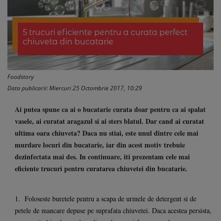
5 trucuri eficiente pentru a curata perfect
chiuveta din bucatarie
Foodstory
Data publicarii: Miercuri 25 Octombrie 2017, 10:29
Ai putea spune ca ai o bucatarie curata doar pentru ca ai spalat
vasele, ai curatat aragazul si ai sters blatul. Dar cand ai curatat
ultima oara chiuveta? Daca nu stiai, este unul dintre cele mai
murdare locuri din bucatarie, iar din acest motiv trebuie
dezinfectata mai des. In continuare, iti prezentam cele mai
eficiente trucuri pentru curatarea chiuvetei din bucatarie.
1. Foloseste buretele pentru a scapa de urmele de detergent si de
petele de mancare depuse pe suprafata chiuvetei. Daca acestea persista,