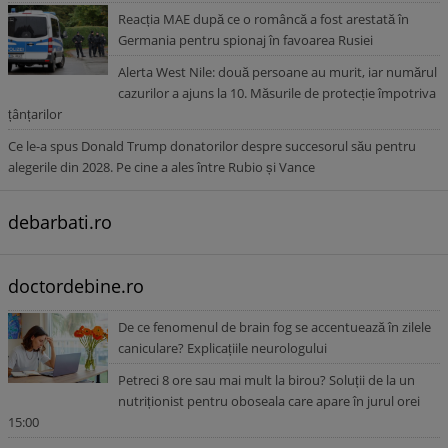
Reacția MAE după ce o româncă a fost arestată în
Germania pentru spionaj în favoarea Rusiei
Alerta West Nile: două persoane au murit, iar numărul
cazurilor a ajuns la 10. Măsurile de protecție împotriva
țânțarilor
Ce le-a spus Donald Trump donatorilor despre succesorul său pentru
alegerile din 2028. Pe cine a ales între Rubio și Vance
debarbati.ro
doctordebine.ro
De ce fenomenul de brain fog se accentuează în zilele
caniculare? Explicațiile neurologului
Petreci 8 ore sau mai mult la birou? Soluții de la un
nutriționist pentru oboseala care apare în jurul orei
15:00