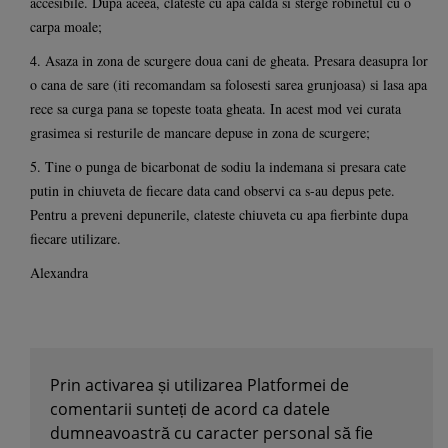
accesibile. Dupa aceea, clateste cu apa calda si sterge robinetul cu o
carpa moale;
4. Asaza in zona de scurgere doua cani de gheata. Presara deasupra lor
o cana de sare (iti recomandam sa folosesti sarea grunjoasa) si lasa apa
rece sa curga pana se topeste toata gheata. In acest mod vei curata
grasimea si resturile de mancare depuse in zona de scurgere;
5. Tine o punga de bicarbonat de sodiu la indemana si presara cate
putin in chiuveta de fiecare data cand observi ca s-au depus pete.
Pentru a preveni depunerile, clateste chiuveta cu apa fierbinte dupa
fiecare utilizare.
Alexandra
Prin activarea și utilizarea Platformei de
comentarii sunteți de acord ca datele
dumneavoastră cu caracter personal să fie