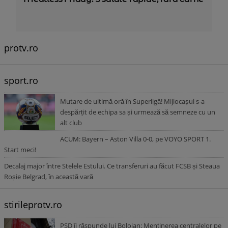
protv.ro
sport.ro
Mutare de ultimă oră în Superligă! Mijlocașul s-a
despărțit de echipa sa și urmează să semneze cu un
alt club
ACUM: Bayern – Aston Villa 0-0, pe VOYO SPORT 1.
Start meci!
Decalaj major între Stelele Estului. Ce transferuri au făcut FCSB și Steaua
Roșie Belgrad, în această vară
stirileprotv.ro
PSD îi răspunde lui Bolojan: Menținerea centralelor pe