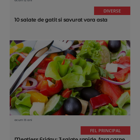
acum 12 ani
DIVERSE
10 salate de gatit si savurat vara asta
acum 13 ani
FEL PRINCIPAL
Meatless Friday: 3 salate rapide, fara carne