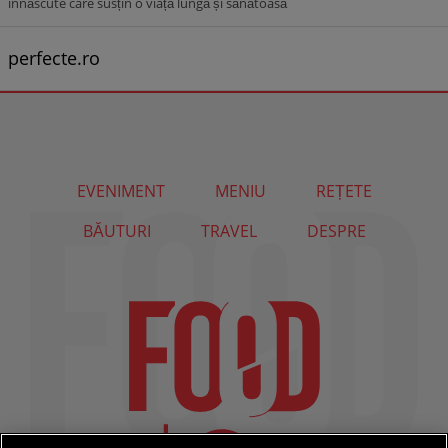
înnăscute care susțin o viață lungă și sănătoasă
perfecte.ro
EVENIMENT
MENIU
REȚETE
BĂUTURI
TRAVEL
DESPRE