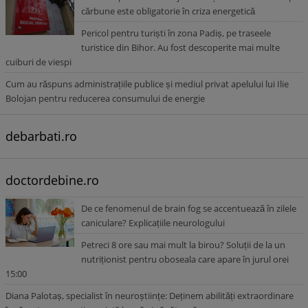
cărbune este obligatorie în criza energetică
Pericol pentru turiști în zona Padiș, pe traseele
turistice din Bihor. Au fost descoperite mai multe
cuiburi de viespi
Cum au răspuns administrațiile publice și mediul privat apelului lui Ilie
Bolojan pentru reducerea consumului de energie
debarbati.ro
doctordebine.ro
De ce fenomenul de brain fog se accentuează în zilele
caniculare? Explicațiile neurologului
Petreci 8 ore sau mai mult la birou? Soluții de la un
nutriționist pentru oboseala care apare în jurul orei
15:00
Diana Palotaș, specialist în neuroștiințe: Deținem abilități extraordinare