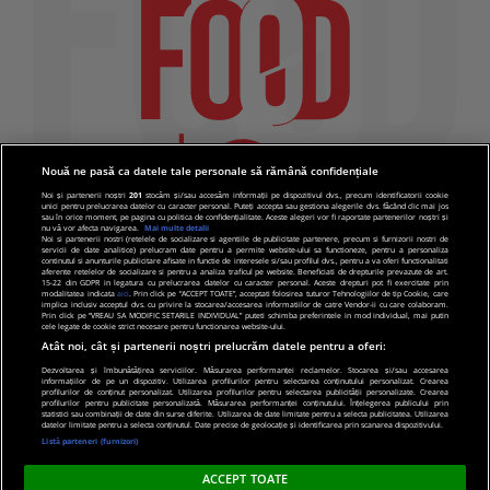
Nouă ne pasă ca datele tale personale să rămână confidențiale
Noi și partenerii noștri
201
stocăm și/sau accesăm informații pe dispozitivul dvs., precum identificatorii cookie
unici pentru prelucrarea datelor cu caracter personal. Puteți accepta sau gestiona alegerile dvs. făcând clic mai jos
sau în orice moment, pe pagina cu politica de confidențialitate. Aceste alegeri vor fi raportate partenerilor noștri și
nu vă vor afecta navigarea.
Mai multe detalii
Noi si partenerii nostri (retelele de socializare si agentiile de publicitate partenere, precum si furnizorii nostri de
servicii de date analitice) prelucram date pentru a permite website-ului sa functioneze, pentru a personaliza
continutul si anunturile publicitare afisate in functie de interesele si/sau profilul dvs., pentru a va oferi functionalitati
aferente retelelor de socializare si pentru a analiza traficul pe website. Beneficiati de drepturile prevazute de art.
15-22 din GDPR in legatura cu prelucrarea datelor cu caracter personal. Aceste drepturi pot fi exercitate prin
modalitatea indicata
aici
. Prin click pe “ACCEPT TOATE”, acceptati folosirea tuturor Tehnologiilor de tip Cookie, care
implica inclusiv acceptul dvs. cu privire la stocarea/accesarea informatiilor de catre Vendor-ii cu care colaboram.
Prin click pe “VREAU SA MODIFIC SETARILE INDIVIDUAL” puteti schimba preferintele in mod individual, mai putin
cele legate de cookie strict necesare pentru functionarea website-ului.
Atât noi, cât și partenerii noștri prelucrăm datele pentru a oferi:
Dezvoltarea și îmbunătățirea serviciilor. Măsurarea performanței reclamelor. Stocarea și/sau accesarea
informațiilor de pe un dispozitiv. Utilizarea profilurilor pentru selectarea conținutului personalizat. Crearea
© 2019 PRO TV S.R.L |
Politica de Cookie
|
Politica
profilurilor de conținut personalizat. Utilizarea profilurilor pentru selectarea publicității personalizate. Crearea
profilurilor pentru publicitate personalizată. Măsurarea performanței conținutului. Înțelegerea publicului prin
de confidentialitate
statistici sau combinații de date din surse diferite. Utilizarea de date limitate pentru a selecta publicitatea. Utilizarea
datelor limitate pentru a selecta conținutul. Date precise de geolocație și identificarea prin scanarea dispozitivului.
Listă parteneri (furnizori)
ACCEPT TOATE