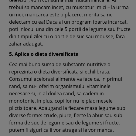
televizor, vom consuma mai multa mancare. Ar
trebui sa mancam incet, cu muscaturi mici – la urma
urmei, mancarea este o placere, merita sa ne
delectam cu ea! Daca ai un program foarte incarcat,
poti inlocui una din cele 5 portii de legume sau fructe
din timpul zilei cu o portie de suc sau mousse, fara
zahar adaugat.
5. Aplica o dieta diversificata
Cea mai buna sursa de substante nutritive o
reprezinta o dieta diversificata si echilibrata.
Consumul acelorasi alimente va face ca, in primul
rand, sa nu-i oferim organismului vitaminele
necesare si, in al doilea rand, sa cadem in
monotonie. In plus, copiilor nu le plac mesele
plictisitoare. Adaugand la fiecare masa legume sub
diverse forme: crude, piure, fierte la abur sau sub
forma de suc de legume sau de legume si fructe,
putem fi siguri ca ii vor atrage si le vor manca.