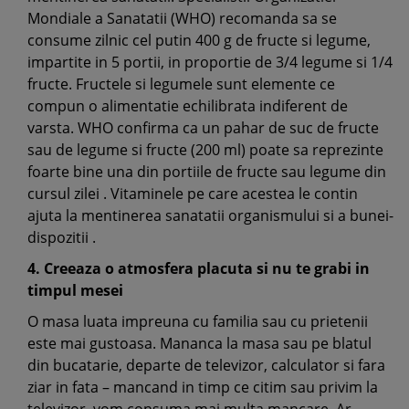
Mondiale a Sanatatii (WHO) recomanda sa se
consume zilnic cel putin 400 g de fructe si legume,
impartite in 5 portii, in proportie de 3/4 legume si 1/4
fructe. Fructele si legumele sunt elemente ce
compun o alimentatie echilibrata indiferent de
varsta. WHO confirma ca un pahar de suc de fructe
sau de legume si fructe (200 ml) poate sa reprezinte
foarte bine una din portiile de fructe sau legume din
cursul zilei . Vitaminele pe care acestea le contin
ajuta la mentinerea sanatatii organismului si a bunei-
dispozitii .
4. Creeaza o atmosfera placuta si nu te grabi in
timpul mesei
O masa luata impreuna cu familia sau cu prietenii
este mai gustoasa. Mananca la masa sau pe blatul
din bucatarie, departe de televizor, calculator si fara
ziar in fata – mancand in timp ce citim sau privim la