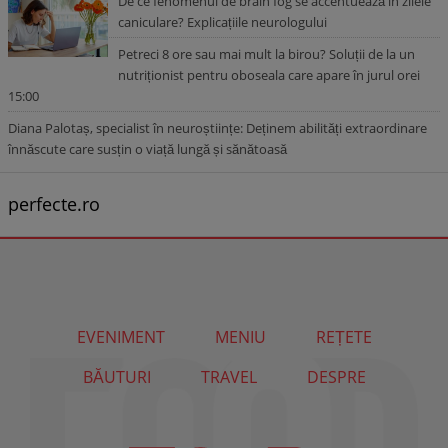
De ce fenomenul de brain fog se accentuează în zilele
caniculare? Explicațiile neurologului
Petreci 8 ore sau mai mult la birou? Soluții de la un
nutriționist pentru oboseala care apare în jurul orei
15:00
Diana Palotaș, specialist în neuroștiințe: Deținem abilități extraordinare
înnăscute care susțin o viață lungă și sănătoasă
perfecte.ro
EVENIMENT
MENIU
REȚETE
BĂUTURI
TRAVEL
DESPRE