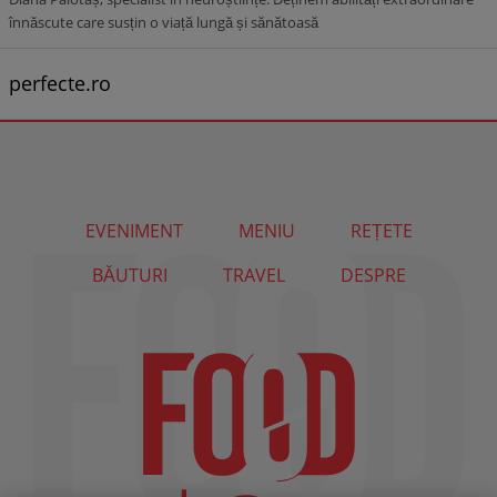
înnăscute care susțin o viață lungă și sănătoasă
perfecte.ro
EVENIMENT
MENIU
REȚETE
BĂUTURI
TRAVEL
DESPRE