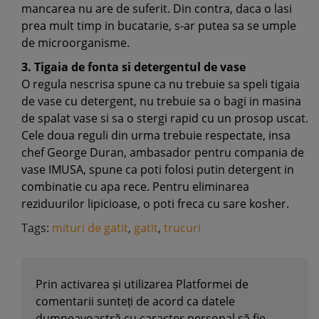
mancarea nu are de suferit. Din contra, daca o lasi
prea mult timp in bucatarie, s-ar putea sa se umple
de microorganisme.
3. Tigaia de fonta si detergentul de vase
O regula nescrisa spune ca nu trebuie sa speli tigaia
de vase cu detergent, nu trebuie sa o bagi in masina
de spalat vase si sa o stergi rapid cu un prosop uscat.
Cele doua reguli din urma trebuie respectate, insa
chef George Duran, ambasador pentru compania de
vase IMUSA, spune ca poti folosi putin detergent in
combinatie cu apa rece. Pentru eliminarea
reziduurilor lipicioase, o poti freca cu sare kosher.
Tags:
mituri de gatit
,
gatit
,
trucuri
Prin activarea și utilizarea Platformei de
comentarii sunteți de acord ca datele
dumneavoastră cu caracter personal să fie