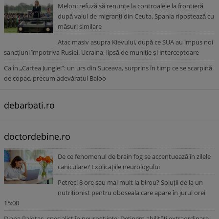
Meloni refuză să renunțe la controalele la frontieră
după valul de migranți din Ceuta. Spania ripostează cu
măsuri similare
Atac masiv asupra Kievului, după ce SUA au impus noi
sancţiuni împotriva Rusiei. Ucraina, lipsă de muniţie şi interceptoare
Ca în „Cartea Junglei”: un urs din Suceava, surprins în timp ce se scarpină
de copac, precum adevăratul Baloo
debarbati.ro
doctordebine.ro
De ce fenomenul de brain fog se accentuează în zilele
caniculare? Explicațiile neurologului
Petreci 8 ore sau mai mult la birou? Soluții de la un
nutriționist pentru oboseala care apare în jurul orei
15:00
Diana Palotaș, specialist în neuroștiințe: Deținem abilități extraordinare