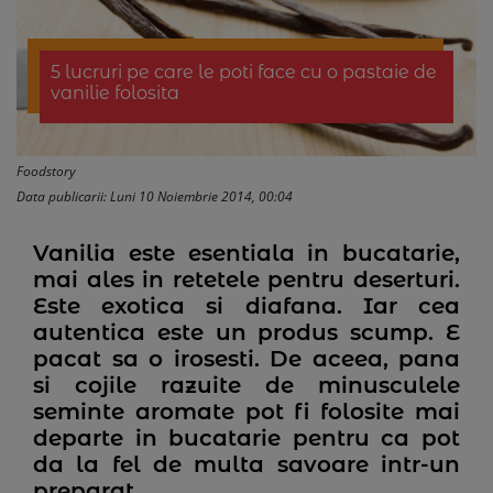
5 lucruri pe care le poti face cu o pastaie de
vanilie folosita
Foodstory
Data publicarii: Luni 10 Noiembrie 2014, 00:04
Vanilia este esentiala in bucatarie,
mai ales in retetele pentru deserturi.
Este exotica si diafana. Iar cea
autentica este un produs scump. E
pacat sa o irosesti. De aceea, pana
si cojile razuite de minusculele
seminte aromate pot fi folosite mai
departe in bucatarie pentru ca pot
da la fel de multa savoare intr-un
preparat.