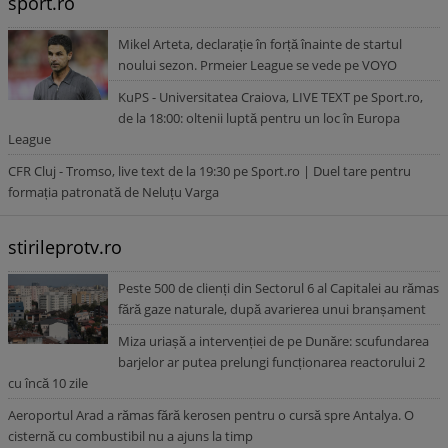
sport.ro
Mikel Arteta, declarație în forță înainte de startul
noului sezon. Prmeier League se vede pe VOYO
KuPS - Universitatea Craiova, LIVE TEXT pe Sport.ro,
de la 18:00: oltenii luptă pentru un loc în Europa
League
CFR Cluj - Tromso, live text de la 19:30 pe Sport.ro | Duel tare pentru
formația patronată de Neluțu Varga
stirileprotv.ro
Peste 500 de clienți din Sectorul 6 al Capitalei au rămas
fără gaze naturale, după avarierea unui branșament
Miza uriașă a intervenției de pe Dunăre: scufundarea
barjelor ar putea prelungi funcționarea reactorului 2
cu încă 10 zile
Aeroportul Arad a rămas fără kerosen pentru o cursă spre Antalya. O
cisternă cu combustibil nu a ajuns la timp