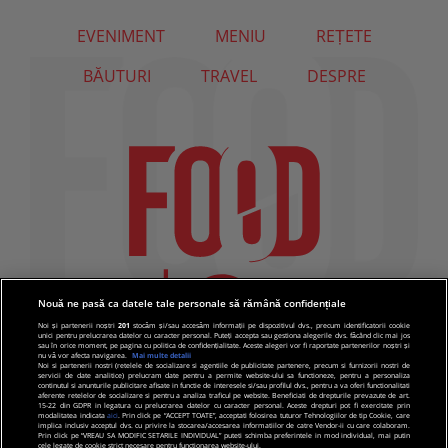
EVENIMENT
MENIU
REȚETE
BĂUTURI
TRAVEL
DESPRE
Nouă ne pasă ca datele tale personale să rămână confidențiale
Noi și partenerii noștri
201
stocăm și/sau accesăm informații pe dispozitivul dvs., precum identificatorii cookie
unici pentru prelucrarea datelor cu caracter personal. Puteți accepta sau gestiona alegerile dvs. făcând clic mai jos
sau în orice moment, pe pagina cu politica de confidențialitate. Aceste alegeri vor fi raportate partenerilor noștri și
nu vă vor afecta navigarea.
Mai multe detalii
Noi si partenerii nostri (retelele de socializare si agentiile de publicitate partenere, precum si furnizorii nostri de
servicii de date analitice) prelucram date pentru a permite website-ului sa functioneze, pentru a personaliza
continutul si anunturile publicitare afisate in functie de interesele si/sau profilul dvs., pentru a va oferi functionalitati
aferente retelelor de socializare si pentru a analiza traficul pe website. Beneficiati de drepturile prevazute de art.
15-22 din GDPR in legatura cu prelucrarea datelor cu caracter personal. Aceste drepturi pot fi exercitate prin
modalitatea indicata
aici
. Prin click pe “ACCEPT TOATE”, acceptati folosirea tuturor Tehnologiilor de tip Cookie, care
implica inclusiv acceptul dvs. cu privire la stocarea/accesarea informatiilor de catre Vendor-ii cu care colaboram.
Prin click pe “VREAU SA MODIFIC SETARILE INDIVIDUAL” puteti schimba preferintele in mod individual, mai putin
cele legate de cookie strict necesare pentru functionarea website-ului.