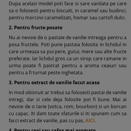
Dupa acelasi model poti face si sare vanilata pe care
sa o folosesti pentru biscuiti, in caramel sau budinci,
pentru morcovi caramelizati, homar sau cartofi dulci.
2. Pentru fructe posate
Nu ai nevoie de o pastaie de vanilie intreaga pentru a
posa fructele. Poti pune pastaia folosita in lichidul in
care urmeaza sa pui pere, gutui, mere sau alte fructe
preferate. Iar lichdul gros ca un sirop care ramane in
urma poate fi pastrat pentru a aroma ceaiuri sau
pentru a fi turnat peste inghetata.
3. Pentru extract de vanilie facut acasa
In mod obisnuit ar trebui sa folosesti pastai de vanilie
intregi, dar si cele deja folosite pot fi bune. Mai ai
nevoie de o tarie (votca, rom, bourbon) si un borcan
cu capac. Iti dam toate sfaturile si iti spunem cum sa
facci extract de vanilie, pas cu pas,
AICI
.
4. Pentru ceai sau cafea mai aromate