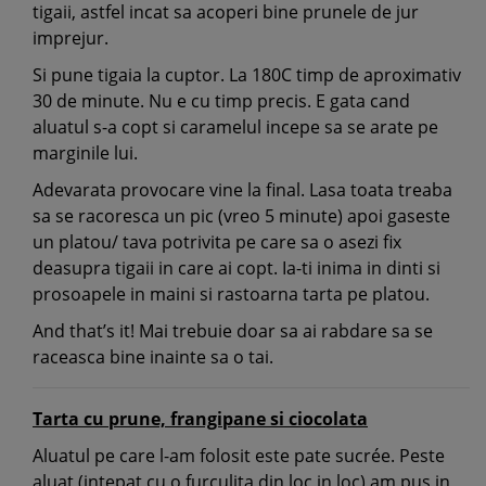
tigaii, astfel incat sa acoperi bine prunele de jur
imprejur.
Si pune tigaia la cuptor. La 180C timp de aproximativ
30 de minute. Nu e cu timp precis. E gata cand
aluatul s-a copt si caramelul incepe sa se arate pe
marginile lui.
Adevarata provocare vine la final. Lasa toata treaba
sa se racoresca un pic (vreo 5 minute) apoi gaseste
un platou/ tava potrivita pe care sa o asezi fix
deasupra tigaii in care ai copt. Ia-ti inima in dinti si
prosoapele in maini si rastoarna tarta pe platou.
And that’s it! Mai trebuie doar sa ai rabdare sa se
raceasca bine inainte sa o tai.
Tarta cu prune, frangipane si ciocolata
Aluatul pe care l-am folosit este pate sucrée. Peste
aluat (intepat cu o furculita din loc in loc) am pus in