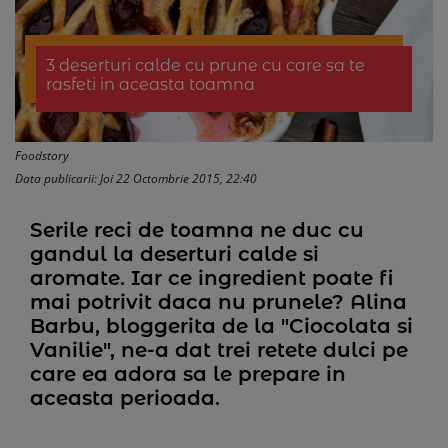
3 deserturi calde cu prune cu care sa te
rasfeti in aceasta toamna
Foodstory
Data publicarii: Joi 22 Octombrie 2015, 22:40
Serile reci de toamna ne duc cu
gandul la deserturi calde si
aromate. Iar ce ingredient poate fi
mai potrivit daca nu prunele? Alina
Barbu, bloggerita de la "Ciocolata si
Vanilie", ne-a dat trei retete dulci pe
care ea adora sa le prepare in
aceasta perioada.