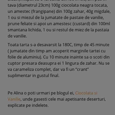
tava (diametrul 23cm) 100g ciocolata neagra tocata,
un amestec (frangipane) din 100g zahar, 40g migdale,
1 ou si miezul de la jumatate de pastaie de vanilie,
prune feliate si apoi un amestesc (custard) din 100ml
smantana lichida, 1 ou si restul de miez de la pastaia
de vanilie.
Toata tarta s-a desavarsit la 180C, timp de 45 minute
( jumatate din timp am acoperit marginile tartei cu
folie de aluminiu). Cu 10 minute inainte sa o scoti din
cuptor presara deasupra ei 1 lingura de zahar. Nu se
va carameliza complet, dar va fi un “crant”
suplimentar in gustul final.
Pe Alina o poti urmari pe blogul ei,
Ciocolata si
Vanilie
, unde gasesti cele mai apetisante deserturi,
explicate pe indelete.