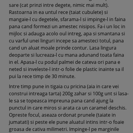
sare (cat prinzi intre degete, nimic mai mult).
Rastoarna in ea untul rece (taiat cubulete) si
mangaie-l cu degetele, sfarama-l si impinge-l in faina
pana cand formezi un amestec nisipos. Fa-i un loc in
mijloc si adauga acolo oul intreg, apa si smantana si
cu varful unei linguri incepe sa amesteci totul, pana
cand un aluat moale prinde contur. Lasa lingura
deoparte si lucreaza-l cu mana adunand toata faina
in el. Apasa-l cu podul palmei de cateva ori pana e
neted si inveleste-l intr-o folie de plastic inainte sa il
pui la rece timp de 30 minute.
Intre timp pune in tigaia cu pricina (aia in care vei
construi intreaga tarta) 200g zahar si 100g unt si lasa-
le sa se topeasca impreuna pana cand ajung la
punctul in care miros si arata ca un caramel deschis.
Opreste focul, aseaza ordonat prunele (taiate in
jumatati) si peste ele pune aluatul intins intr-o foaie
groasa de cativa milimetri. Impinge-l pe marginile