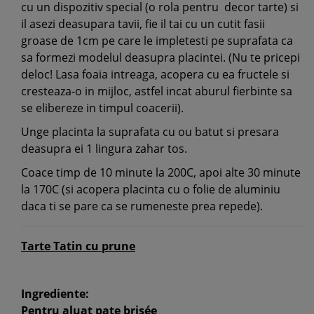
cu un dispozitiv special (o rola pentru decor tarte) si
il asezi deasupara tavii, fie il tai cu un cutit fasii
groase de 1cm pe care le impletesti pe suprafata ca
sa formezi modelul deasupra placintei. (Nu te pricepi
deloc! Lasa foaia intreaga, acopera cu ea fructele si
cresteaza-o in mijloc, astfel incat aburul fierbinte sa
se elibereze in timpul coacerii).
Unge placinta la suprafata cu ou batut si presara
deasupra ei 1 lingura zahar tos.
Coace timp de 10 minute la 200C, apoi alte 30 minute
la 170C (si acopera placinta cu o folie de aluminiu
daca ti se pare ca se rumeneste prea repede).
Tarte Tatin cu prune
Ingrediente:
Pentru aluat pate brisée