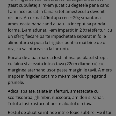
(taiat cubulete) si m-am jucat cu degetele pana cand
l-am incorporat in faina si tot amestecul a devenit
nisipos. Au urmat 40ml apa rece+20g smantana,
amestecate pana cand aluatul a inceput sa prinda
forma. L-am adunat, l-am impartit in 2 (trei sferturi cu
un sfert) fiecare parte impachetata separat in folie
alimentara si pusa la frigider pentru mai bine de o
ora, ca sa intareasca la loc untul.
Bucata de aluat mare a fost intinsa pe blatul stropit
cu faina si asezata intr-o tava (22cm diametru) cu
marginea atarnand usor peste marginile tavii. A mers
inapoi in frigider cat timp mi-am pierdut pregatind
prunele.
Adica: spalate, taiate in sferturi, amestecate cu
scortisoaraa, ghimbir, nucsoara, amidon si zahar.
Totul a fost rasturnat peste aluatul din tava.
Restul de aluat se intinde intr-o foaie subtire. Fie il tai