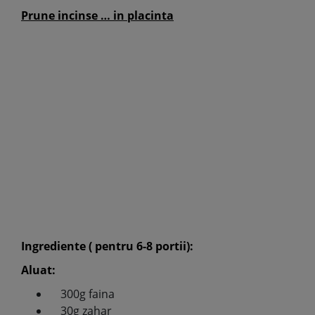
Prune incinse … in placinta
Ingrediente ( pentru 6-8 portii):
Aluat:
300g faina
30g zahar