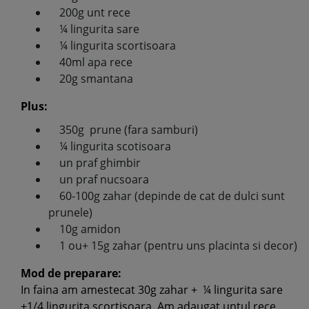
200g unt rece
¼ lingurita sare
¼ lingurita scortisoara
40ml apa rece
20g smantana
Plus:
350g prune (fara samburi)
¼ lingurita scotisoara
un praf ghimbir
un praf nucsoara
60-100g zahar (depinde de cat de dulci sunt
prunele)
10g amidon
1 ou+ 15g zahar (pentru uns placinta si decor)
Mod de preparare:
In faina am amestecat 30g zahar + ¼ lingurita sare
+1/4 lingurita scortisoara. Am adaugat untul rece