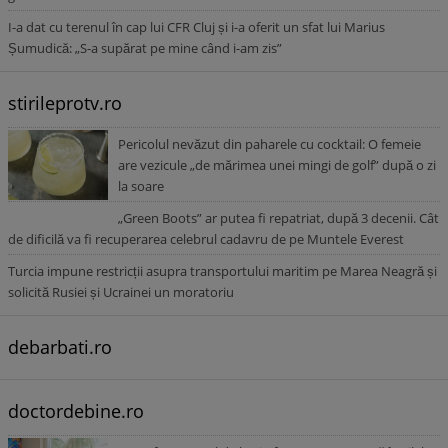
I-a dat cu terenul în cap lui CFR Cluj și i-a oferit un sfat lui Marius
Șumudică: „S-a supărat pe mine când i-am zis”
stirileprotv.ro
Pericolul nevăzut din paharele cu cocktail: O femeie
are vezicule „de mărimea unei mingi de golf” după o zi
la soare
„Green Boots” ar putea fi repatriat, după 3 decenii. Cât
de dificilă va fi recuperarea celebrul cadavru de pe Muntele Everest
Turcia impune restricții asupra transportului maritim pe Marea Neagră și
solicită Rusiei și Ucrainei un moratoriu
debarbati.ro
doctordebine.ro