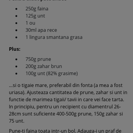
250g faina
125g unt
1 ou
30ml apa rece
1 lingura smantana grasa
Plus:
750g prune
200g zahar brun
100g unt (82% grasime)
…si o tigaie mare, preferabil din fonta (a mea a fost
uriasa). Ajusteaza cantitatea de prune, zahar si unt in
functie de marimea tigaii/ tavii in care vei face tarta.
In principiu, pentru un recipient cu diamentrul 26-
28cm sunt suficiente 400-500g prune, 150g zahar si
75 unt.
Pune-ti faina toata intr-un bol. Adauga-i un praf de