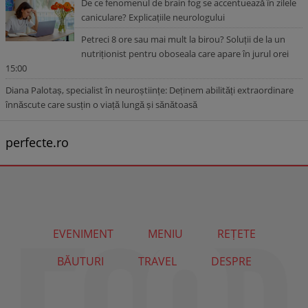
De ce fenomenul de brain fog se accentuează în zilele
caniculare? Explicațiile neurologului
Petreci 8 ore sau mai mult la birou? Soluții de la un
nutriționist pentru oboseala care apare în jurul orei
15:00
Diana Palotaș, specialist în neuroștiințe: Deținem abilități extraordinare
înnăscute care susțin o viață lungă și sănătoasă
perfecte.ro
EVENIMENT
MENIU
REȚETE
BĂUTURI
TRAVEL
DESPRE