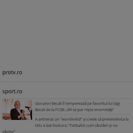
protv.ro
sport.ro
Giovanni Becali îl temperează pe favoritul lui Gigi
Becali de la FCSB: „Mi se par niște enormități”
A antrenat un "wonderkid" și crede că pretendenta la
titlu a dat lovitura: "Fotbalist cum căutăm și nu
găsim!"