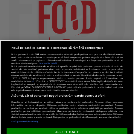
Nouă ne pasă ca datele tale personale să rămână confidențiale
Noi și partenerii noștri
201
stocăm și/sau accesăm informații pe dispozitivul dvs., precum identificatorii cookie
unici pentru prelucrarea datelor cu caracter personal. Puteți accepta sau gestiona alegerile dvs. făcând clic mai jos
sau în orice moment, pe pagina cu politica de confidențialitate. Aceste alegeri vor fi raportate partenerilor noștri și
nu vă vor afecta navigarea.
Mai multe detalii
Noi si partenerii nostri (retelele de socializare si agentiile de publicitate partenere, precum si furnizorii nostri de
servicii de date analitice) prelucram date pentru a permite website-ului sa functioneze, pentru a personaliza
continutul si anunturile publicitare afisate in functie de interesele si/sau profilul dvs., pentru a va oferi functionalitati
aferente retelelor de socializare si pentru a analiza traficul pe website. Beneficiati de drepturile prevazute de art.
15-22 din GDPR in legatura cu prelucrarea datelor cu caracter personal. Aceste drepturi pot fi exercitate prin
modalitatea indicata
aici
. Prin click pe “ACCEPT TOATE”, acceptati folosirea tuturor Tehnologiilor de tip Cookie, care
implica inclusiv acceptul dvs. cu privire la stocarea/accesarea informatiilor de catre Vendor-ii cu care colaboram.
Prin click pe “VREAU SA MODIFIC SETARILE INDIVIDUAL” puteti schimba preferintele in mod individual, mai putin
cele legate de cookie strict necesare pentru functionarea website-ului.
Atât noi, cât și partenerii noștri prelucrăm datele pentru a oferi:
Dezvoltarea și îmbunătățirea serviciilor. Măsurarea performanței reclamelor. Stocarea și/sau accesarea
informațiilor de pe un dispozitiv. Utilizarea profilurilor pentru selectarea conținutului personalizat. Crearea
© 2019 PRO TV S.R.L |
Politica de Cookie
|
Politica
profilurilor de conținut personalizat. Utilizarea profilurilor pentru selectarea publicității personalizate. Crearea
profilurilor pentru publicitate personalizată. Măsurarea performanței conținutului. Înțelegerea publicului prin
de confidentialitate
statistici sau combinații de date din surse diferite. Utilizarea de date limitate pentru a selecta publicitatea. Utilizarea
datelor limitate pentru a selecta conținutul. Date precise de geolocație și identificarea prin scanarea dispozitivului.
Listă parteneri (furnizori)
ACCEPT TOATE