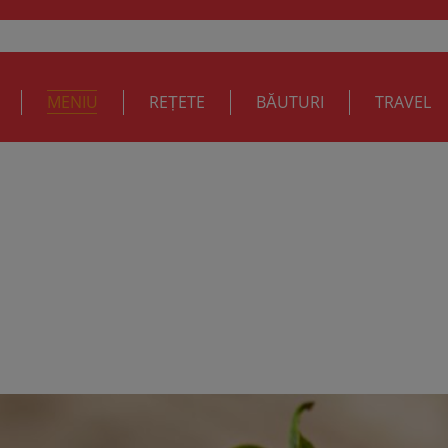
MENIU
REȚETE
BĂUTURI
TRAVEL