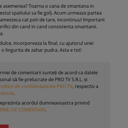
de asemenea? Toarna o cana de smantana in
estul spatiului sa fie gol). Acum urmeaza partea
amesteca cat poti de tare, incontinuu! Important
verifici din cand in cand consistenta smantanii.
ca.
 dulce, incorporeaza la final, cu ajutorul unei
, o lingurita de zahar pudra. Asta e tot!
formei de comentarii sunteți de acord ca datele
nal să fie prelucrate de PRO TV S.R.L. și
Politicii de confidențialitate PRO TV
, respectiv a
acebook
.
reprezinta acordul dumneavoastra privind
ORMEI DE COMENTARII
.