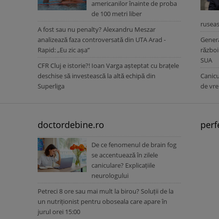
americanilor înainte de proba
de 100 metri liber
rusea
A fost sau nu penalty? Alexandru Meszar
analizează faza controversată din UTA Arad -
Genera
Rapid: „Eu zic așa”
război
SUA
CFR Cluj e istorie?! Ioan Varga așteptat cu brațele
deschise să investească la altă echipă din
Canicu
Superliga
de vre
doctordebine.ro
perf
De ce fenomenul de brain fog
se accentuează în zilele
caniculare? Explicațiile
neurologului
Petreci 8 ore sau mai mult la birou? Soluții de la
un nutriționist pentru oboseala care apare în
jurul orei 15:00