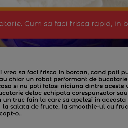
atarie. Cum sa faci frisca rapid, in 
i vrea sa faci frisca in borcan, cand poti pu
sau chiar un robot performant de bucatarie.
casa si nu poti folosi niciuna dintre aceste 
ucatarie deloc echipata corespunzator sau
 un truc fain la care sa apelezi in aceasta 
la salata de fructe, la smoothie-ul cu fruc
copt-o..