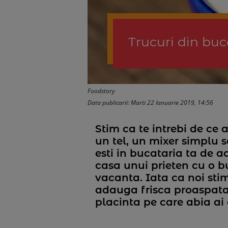
Trucuri din buc
Foodstory
Data publicarii: Marti 22 Ianuarie 2019, 14:56
Stim ca te intrebi de ce a
un tel, un mixer simplu 
esti in bucataria ta de a
casa unui prieten cu o b
vacanta. Iata ca noi stim
adauga frisca proaspata 
placinta pe care abia ai 