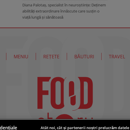
Diana Palotaș, specialist în neuroștiințe: Deținem
abilități extraordinare înnăscute care susțin o
viață lungă și sănătoasă
MENIU
REȚETE
BĂUTURI
TRAVEL
dențiale
Atât noi, cât și partenerii noștri prelucrăm datele