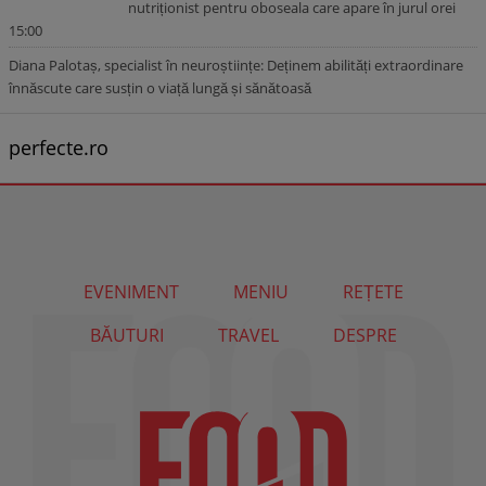
nutriționist pentru oboseala care apare în jurul orei
15:00
Diana Palotaș, specialist în neuroștiințe: Deținem abilități extraordinare
înnăscute care susțin o viață lungă și sănătoasă
perfecte.ro
EVENIMENT
MENIU
REȚETE
BĂUTURI
TRAVEL
DESPRE