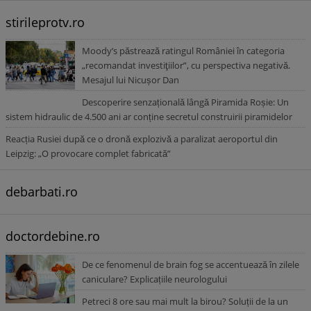
stirileprotv.ro
Moody’s păstrează ratingul României în categoria
recomandat investiţiilor”, cu perspectiva negativă.
Mesajul lui Nicușor Dan
Descoperire senzațională lângă Piramida Roșie: Un
sistem hidraulic de 4.500 ani ar conține secretul construirii piramidelor
Reacția Rusiei după ce o dronă explozivă a paralizat aeroportul din
Leipzig: „O provocare complet fabricată”
debarbati.ro
doctordebine.ro
De ce fenomenul de brain fog se accentuează în zilele
caniculare? Explicațiile neurologului
Petreci 8 ore sau mai mult la birou? Soluții de la un