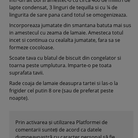
intr-un alt bol si amestec-o cu circa 400 de mililtri de
lapte condensat, 3 linguri de tequilla si cu ¼ de
lingurita de sare pana cand totul se omogenizeaza.
Incorporeaza jumatate din smantana batuta mai sus
in amestecul cu zeama de lamaie. Amesteca totul
incet si continua cu cealalta jumatate, fara sa se
formeze cocoloase.
Scoate tava cu blatul de biscuit din congelator si
toarna peste umplutura. Imparte-o pe toata
suprafata tavii.
Rade coaja de lamaie deasupra tartei si las-o la
frigider cel putin 8 ore (sau de preferat peste
noapte).
Prin activarea și utilizarea Platformei de
comentarii sunteți de acord ca datele
dumneavoastră cu caracter personal să fie