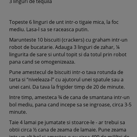
3 linguri de tequila
Topeste 6 linguri de unt intr-o tigaie mica, la foc
mediu. Lasa-l sa se raceasca putin.
Marunteste 10 biscuiti (crackers) cu graham intr-un
robot de bucatarie. Adauga 3 linguri de zahar, ¼
lingurita de sare si untul topit si da totul prin robot
pana cand se omogenizeaza.
Pune amestecul de biscuiti intr-o tava rotunda de
tarta si “niveleaza-l” cu ajutorul unei spatule sau a
unei cani. Da tava la frigider timp de 20 de minute.
Intre timp, amesteca ¾ de cana de smantana intr-un
bol mediu, pana cand incepe sa se ingroase, circa 3-5
minute.
Taie 4 lamai pe jumatate si stoarce-le - ar trebui sa
obtii circa ½ cana de zeama de lamaie. Pune zeama