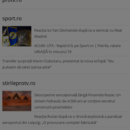
sport.ro
Reacția lui Yan Diomande după ce a semnat cu Real
Madrid
ACUM: UTA - Rapid 0-0, pe Sport.ro | Petrila, ratare
URIAȘĂ în minutul 79
Transfer surpriză! Kevin Ciubotaru, prezentat la noua echipă: ”Nu
puteam să ratez șansa asta!”
stirileprotv.ro
Descoperire senzațională lângă Piramida Roșie: Un
sistem hidraulic de 4.500 ani ar conține secretul
construirii piramidelor
Reacția Rusiei după ce o dronă explozivă a paralizat
aeroportul din Leipzig: „O provocare complet fabricată”