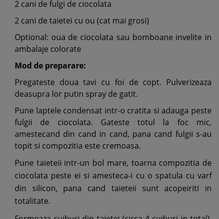
2 cani de fulgi de ciocolata
2 cani de taietei cu ou (cat mai grosi)
Optional: oua de ciocolata sau bomboane invelite in
ambalaje colorate
Mod de preparare:
Pregateste doua tavi cu foi de copt. Pulverizeaza
deasupra lor putin spray de gatit.
Pune laptele condensat intr-o cratita si adauga peste
fulgii de ciocolata. Gateste totul la foc mic,
amestecand din cand in cand, pana cand fulgii s-au
topit si compozitia este cremoasa.
Pune taieteii intr-un bol mare, toarna compozitia de
ciocolata peste ei si amesteca-i cu o spatula cu varf
din silicon, pana cand taieteii sunt acopeiriti in
totalitate.
Formeaza cuiburi din taietei (circa 4 cuiburi in total),