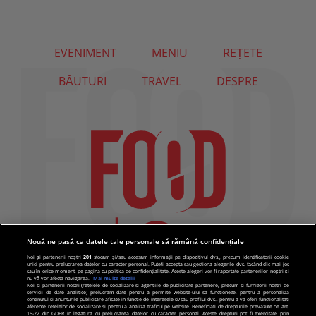
EVENIMENT
MENIU
REȚETE
BĂUTURI
TRAVEL
DESPRE
Nouă ne pasă ca datele tale personale să rămână confidențiale
Noi și partenerii noștri
201
stocăm și/sau accesăm informații pe dispozitivul dvs., precum identificatorii cookie
unici pentru prelucrarea datelor cu caracter personal. Puteți accepta sau gestiona alegerile dvs. făcând clic mai jos
sau în orice moment, pe pagina cu politica de confidențialitate. Aceste alegeri vor fi raportate partenerilor noștri și
nu vă vor afecta navigarea.
Mai multe detalii
Noi si partenerii nostri (retelele de socializare si agentiile de publicitate partenere, precum si furnizorii nostri de
servicii de date analitice) prelucram date pentru a permite website-ului sa functioneze, pentru a personaliza
continutul si anunturile publicitare afisate in functie de interesele si/sau profilul dvs., pentru a va oferi functionalitati
aferente retelelor de socializare si pentru a analiza traficul pe website. Beneficiati de drepturile prevazute de art.
15-22 din GDPR in legatura cu prelucrarea datelor cu caracter personal. Aceste drepturi pot fi exercitate prin