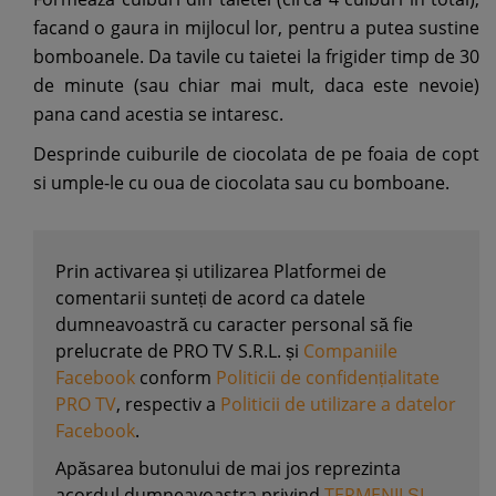
facand o gaura in mijlocul lor, pentru a putea sustine
bomboanele. Da tavile cu taietei la frigider timp de 30
de minute (sau chiar mai mult, daca este nevoie)
pana cand acestia se intaresc.
Desprinde cuiburile de ciocolata de pe foaia de copt
si umple-le cu oua de ciocolata sau cu bomboane.
Prin activarea și utilizarea Platformei de
comentarii sunteți de acord ca datele
dumneavoastră cu caracter personal să fie
prelucrate de PRO TV S.R.L. și
Companiile
Facebook
conform
Politicii de confidențialitate
PRO TV
, respectiv a
Politicii de utilizare a datelor
Facebook
.
Apăsarea butonului de mai jos reprezinta
acordul dumneavoastra privind
TERMENII ȘI