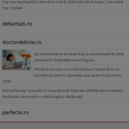
Cea mai bună țară în care să te muți în 2026 este din Europa. Cum arată
top 10 state
debarbati.ro
doctordebine.ro
De ce fenomenul de brain fog se accentuează în zilele
caniculare? Explicațiile neurologului
Petreci 8 ore sau mai mult la birou? Soluții de la un
nutriționist pentru oboseala care apare în jurul orei
15:00
Diana Palotaș, specialist în neuroștiințe: Deținem abilități extraordinare
înnăscute care susțin o viață lungă și sănătoasă
perfecte.ro