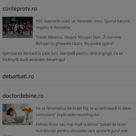
stirileprotv.ro
INS: Nașterile scad, iar decesele cresc. Sporul natural,
negativ în România
Traian Băsescu, despre Nicușor Dan: „Îi convine
Bolojan cu ghearele tăiate. Nu poate zgâria”
Igienizarea dentară la șase luni, esențială pentru dinți și gingii. Ce se
întâmplă dacă amânăm detartrajul
debarbati.ro
doctordebine.ro
De ce fenomenul de brain fog se accentuează în zilele
caniculare? Explicațiile neurologului
Petreci 8 ore sau mai mult la birou? Soluții de la un
nutriționist pentru oboseala care apare în jurul orei