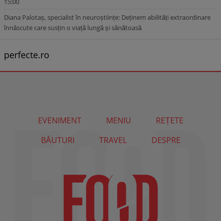
15:00
Diana Palotaș, specialist în neuroștiințe: Deținem abilități extraordinare
înnăscute care susțin o viață lungă și sănătoasă
perfecte.ro
EVENIMENT
MENIU
REȚETE
BĂUTURI
TRAVEL
DESPRE