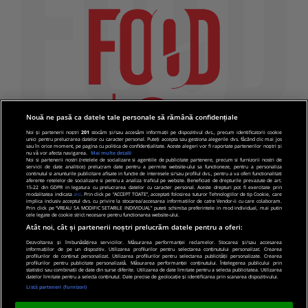
Nouă ne pasă ca datele tale personale să rămână confidențiale
Noi și partenerii noștri
201
stocăm și/sau accesăm informații pe dispozitivul dvs., precum identificatorii cookie
unici pentru prelucrarea datelor cu caracter personal. Puteți accepta sau gestiona alegerile dvs. făcând clic mai jos
sau în orice moment, pe pagina cu politica de confidențialitate. Aceste alegeri vor fi raportate partenerilor noștri și
nu vă vor afecta navigarea.
Mai multe detalii
Noi si partenerii nostri (retelele de socializare si agentiile de publicitate partenere, precum si furnizorii nostri de
servicii de date analitice) prelucram date pentru a permite website-ului sa functioneze, pentru a personaliza
continutul si anunturile publicitare afisate in functie de interesele si/sau profilul dvs., pentru a va oferi functionalitati
aferente retelelor de socializare si pentru a analiza traficul pe website. Beneficiati de drepturile prevazute de art.
15-22 din GDPR in legatura cu prelucrarea datelor cu caracter personal. Aceste drepturi pot fi exercitate prin
modalitatea indicata
aici
. Prin click pe “ACCEPT TOATE”, acceptati folosirea tuturor Tehnologiilor de tip Cookie, care
implica inclusiv acceptul dvs. cu privire la stocarea/accesarea informatiilor de catre Vendor-ii cu care colaboram.
Prin click pe “VREAU SA MODIFIC SETARILE INDIVIDUAL” puteti schimba preferintele in mod individual, mai putin
cele legate de cookie strict necesare pentru functionarea website-ului.
Atât noi, cât și partenerii noștri prelucrăm datele pentru a oferi:
Dezvoltarea și îmbunătățirea serviciilor. Măsurarea performanței reclamelor. Stocarea și/sau accesarea
informațiilor de pe un dispozitiv. Utilizarea profilurilor pentru selectarea conținutului personalizat. Crearea
© 2019 PRO TV S.R.L |
Politica de Cookie
|
Politica
profilurilor de conținut personalizat. Utilizarea profilurilor pentru selectarea publicității personalizate. Crearea
profilurilor pentru publicitate personalizată. Măsurarea performanței conținutului. Înțelegerea publicului prin
de confidentialitate
statistici sau combinații de date din surse diferite. Utilizarea de date limitate pentru a selecta publicitatea. Utilizarea
datelor limitate pentru a selecta conținutul. Date precise de geolocație și identificarea prin scanarea dispozitivului.
Listă parteneri (furnizori)