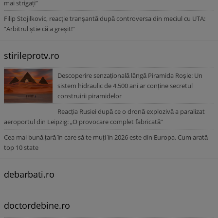
mai strigați”
Filip Stojilkovic, reacție tranșantă după controversa din meciul cu UTA:
”Arbitrul știe că a greșit!”
stirileprotv.ro
Descoperire senzațională lângă Piramida Roșie: Un
sistem hidraulic de 4.500 ani ar conține secretul
construirii piramidelor
Reacția Rusiei după ce o dronă explozivă a paralizat
aeroportul din Leipzig: „O provocare complet fabricată”
Cea mai bună țară în care să te muți în 2026 este din Europa. Cum arată
top 10 state
debarbati.ro
doctordebine.ro