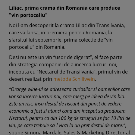
Liliac, prima crama din Romania care produce
"vin portocaliu"
Noi l-am descoperit la crama Liliac din Transilvania,
care va lansa, in premiera pentru Romania, la
sfarsitul lui septembrie, prima colectie de “vin
portocaliu” din Romania.
Desi nu este un vin “usor de digerat”, el face parte
din strategia companiei de a incerca lucruri noi,
inceputa cu “Nectarul de Transilvania”, primul vin de
desert realizat prin
metoda Schilfwein
.
“Orange wine-ul se adreseaza curiosilor si oamenilor care
vor sa incerce lucruri noi, care merg pe ideea de vin bio.
Este un risc,
insa destul de riscant din punct de vedere
economic a fost si atunci cand am inceput sa producem
Nectarul, pentru ca din 100 kg de struguri se fac 10 litri de
vin, pe care trebuie sa-l vinzi la un pret destul de mare.
”
,
spune Simona Mardale, Sales & Marketing Director al