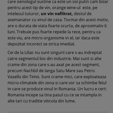
care oenologul sustine ca este un soi putin cam bizar
pentru acest tip de vin, orange wine-ul este, pe
intelesul tuturor,
un vin nefiltrat,
destul de
asemanator cu vinul de casa. Tocmai din acest motiv,
are o durata de viata foarte scurta, de aproximativ 6
luni. Trebuie pus foarte repede la rece, pentru ca
este viu, are micro-organisme in el, iar daca este
depozitat incorect se strica imediat.
Cei de la Liliac nu sunt singurii care s-au indreptat
catre segmentul bio din industrie. Mai sunt si alte
crame din zona care s-au axat pe acest segment,
precum Nachbil de langa Satu Mare sau Petro
Vasello din Timis. Sunt crame mici, care exploateaza
micro-climatele din zona si care vor sa schimbe felul
in care se produce vinul in Romania. Un lucru e cert:
Romania incepe sa tina pasul cu ce se intampla in
alte tari cu traditie viticola din lume.