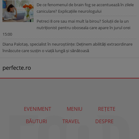
De ce fenomenul de brain fog se accentuează în zilele
caniculare? Explicațiile neurologului
Petreci 8 ore sau mai mult la birou? Soluții de la un
nutriționist pentru oboseala care apare în jurul orei
15:00
Diana Palotaș, specialist în neuroștiințe: Deținem abilități extraordinare
înnăscute care susțin o viață lungă și sănătoasă
perfecte.ro
EVENIMENT
MENIU
REȚETE
BĂUTURI
TRAVEL
DESPRE