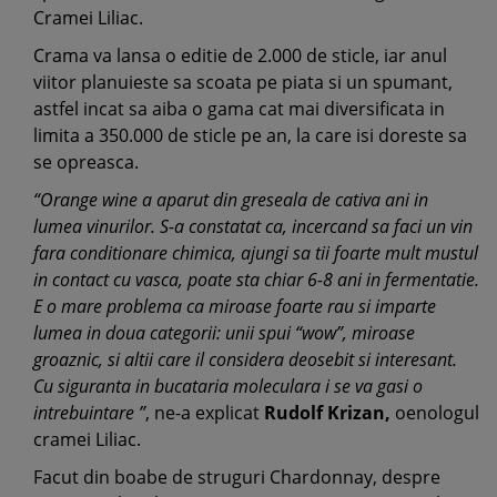
Cramei Liliac.
Crama va lansa o editie de 2.000 de sticle, iar anul
viitor planuieste sa scoata pe piata si un spumant,
astfel incat sa aiba o gama cat mai diversificata in
limita a 350.000 de sticle pe an, la care isi doreste sa
se opreasca.
“Orange wine a aparut din greseala de cativa ani in
lumea vinurilor. S-a constatat ca, incercand sa faci un vin
fara conditionare chimica, ajungi sa tii foarte mult mustul
in contact cu vasca, poate sta chiar 6-8 ani in fermentatie.
E o mare problema ca miroase foarte rau si imparte
lumea in doua categorii: unii spui “wow”, miroase
groaznic, si altii care il considera deosebit si interesant.
Cu siguranta in bucataria moleculara i se va gasi o
intrebuintare ”
, ne-a explicat
Rudolf Krizan,
oenologul
cramei Liliac.
Facut din boabe de struguri Chardonnay, despre