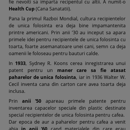
fie nevoiti sa imparta recipentul cu altii. A numit-o
Health Cup
(Cana Sanatatii).
Pana la primul Razboi Mondial, cultura recipientelor
de unica folosinta era deja bine impamantenita
printre americani. Prin anii ’30 au inceput sa apara
primele idei pentru recipientele de unica folosinta cu
toarta, foarte asemanatoare unei cani, semn ca deja
oamenii le foloseau pentru bauturi calde.
In
1933
, Sydney R. Koons cerea inregistrarea unui
patent pentru un
maner care sa fie atasat
paharelor de unica folosinta
, iar in 1936 Walter W.
Cecil inventa cana din carton care avea toarta deja
inclusa.
Prin
anii ’50
apareau primele patente pentru
inventarea capacelor speciale din plastic destinate
special recipientelor de unica folosinta pentru cafea.
Dar epoca de aur a paharelor pentru cafea a venit
abia
in anii ’60
cand materialele din care erau