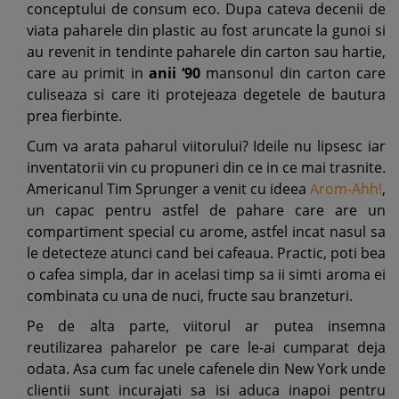
conceptului de consum eco. Dupa cateva decenii de
viata paharele din plastic au fost aruncate la gunoi si
au revenit in tendinte paharele din carton sau hartie,
care au primit in
anii ‘90
mansonul din carton care
culiseaza si care iti protejeaza degetele de bautura
prea fierbinte.
Cum va arata paharul viitorului? Ideile nu lipsesc iar
inventatorii vin cu propuneri din ce in ce mai trasnite.
Americanul Tim Sprunger a venit cu ideea
Arom-Ahh!
,
un capac pentru astfel de pahare care are un
compartiment special cu arome, astfel incat nasul sa
le detecteze atunci cand bei cafeaua. Practic, poti bea
o cafea simpla, dar in acelasi timp sa ii simti aroma ei
combinata cu una de nuci, fructe sau branzeturi.
Pe de alta parte, viitorul ar putea insemna
reutilizarea paharelor pe care le-ai cumparat deja
odata. Asa cum fac unele cafenele din New York unde
clientii sunt incurajati sa isi aduca inapoi pentru