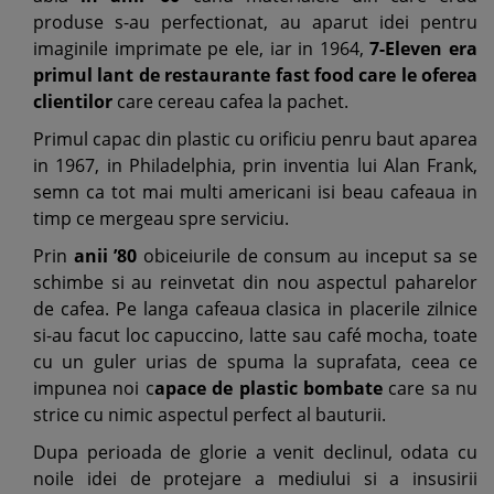
produse s-au perfectionat, au aparut idei pentru
imaginile imprimate pe ele, iar in 1964,
7-Eleven era
primul lant de restaurante fast food care le oferea
clientilor
care cereau cafea la pachet.
Primul capac din plastic cu orificiu penru baut aparea
in 1967, in Philadelphia, prin inventia lui Alan Frank,
semn ca tot mai multi americani isi beau cafeaua in
timp ce mergeau spre serviciu.
Prin
anii ’80
obiceiurile de consum au inceput sa se
schimbe si au reinvetat din nou aspectul paharelor
de cafea. Pe langa cafeaua clasica in placerile zilnice
si-au facut loc capuccino, latte sau café mocha, toate
cu un guler urias de spuma la suprafata, ceea ce
impunea noi c
apace de plastic bombate
care sa nu
strice cu nimic aspectul perfect al bauturii.
Dupa perioada de glorie a venit declinul, odata cu
noile idei de protejare a mediului si a insusirii