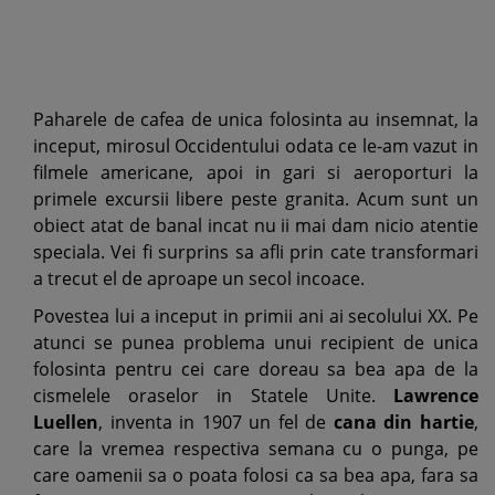
Paharele de cafea de unica folosinta au insemnat, la
inceput, mirosul Occidentului odata ce le-am vazut in
filmele americane, apoi in gari si aeroporturi la
primele excursii libere peste granita. Acum sunt un
obiect atat de banal incat nu ii mai dam nicio atentie
speciala. Vei fi surprins sa afli prin cate transformari
a trecut el de aproape un secol incoace.
Povestea lui a inceput in primii ani ai secolului XX. Pe
atunci se punea problema unui recipient de unica
folosinta pentru cei care doreau sa bea apa de la
cismelele oraselor in Statele Unite.
Lawrence
Luellen
, inventa in 1907 un fel de
cana din hartie
,
care la vremea respectiva semana cu o punga, pe
care oamenii sa o poata folosi ca sa bea apa, fara sa