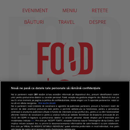
EVENIMENT
MENIU
REȚETE
BĂUTURI
TRAVEL
DESPRE
Nouă ne pasă ca datele tale personale să rămână confidențiale
Noi și partenerii noștri
201
stocăm și/sau accesăm informații pe dispozitivul dvs., precum identificatorii cookie
unici pentru prelucrarea datelor cu caracter personal. Puteți accepta sau gestiona alegerile dvs. făcând clic mai jos
sau în orice moment, pe pagina cu politica de confidențialitate. Aceste alegeri vor fi raportate partenerilor noștri și
nu vă vor afecta navigarea.
Mai multe detalii
Noi si partenerii nostri (retelele de socializare si agentiile de publicitate partenere, precum si furnizorii nostri de
servicii de date analitice) prelucram date pentru a permite website-ului sa functioneze, pentru a personaliza
continutul si anunturile publicitare afisate in functie de interesele si/sau profilul dvs., pentru a va oferi functionalitati
aferente retelelor de socializare si pentru a analiza traficul pe website. Beneficiati de drepturile prevazute de art.
15-22 din GDPR in legatura cu prelucrarea datelor cu caracter personal. Aceste drepturi pot fi exercitate prin
modalitatea indicata
aici
. Prin click pe “ACCEPT TOATE”, acceptati folosirea tuturor Tehnologiilor de tip Cookie, care
implica inclusiv acceptul dvs. cu privire la stocarea/accesarea informatiilor de catre Vendor-ii cu care colaboram.
Prin click pe “VREAU SA MODIFIC SETARILE INDIVIDUAL” puteti schimba preferintele in mod individual, mai putin
cele legate de cookie strict necesare pentru functionarea website-ului.