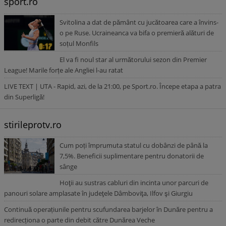
sport.ro
Svitolina a dat de pământ cu jucătoarea care a învins-
o pe Ruse. Ucraineanca va bifa o premieră alături de
soțul Monfils
El va fi noul star al următorului sezon din Premier
League! Marile forțe ale Angliei l-au ratat
LIVE TEXT | UTA - Rapid, azi, de la 21:00, pe Sport.ro. Începe etapa a patra
din Superligă!
stirileprotv.ro
Cum poți împrumuta statul cu dobânzi de până la
7,5%. Beneficii suplimentare pentru donatorii de
sânge
Hoţii au sustras cabluri din incinta unor parcuri de
panouri solare amplasate în judeţele Dâmboviţa, Ilfov şi Giurgiu
Continuă operațiunile pentru scufundarea barjelor în Dunăre pentru a
redirecționa o parte din debit către Dunărea Veche