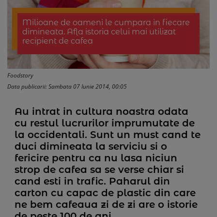
Milioane de oameni le cumpara in fiecare
dimineata. Afla istoria celui mai utilizat
recipient de cafea
Foodstory
Data publicarii: Sambata 07 Iunie 2014, 00:05
Au intrat in cultura noastra odata
cu restul lucrurilor imprumutate de
la occidentali. Sunt un must cand te
duci dimineata la serviciu si o
fericire pentru ca nu lasa niciun
strop de cafea sa se verse chiar si
cand esti in trafic. Paharul din
carton cu capac de plastic din care
ne bem cafeaua zi de zi are o istorie
de peste 100 de ani.