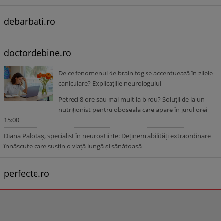
debarbati.ro
doctordebine.ro
De ce fenomenul de brain fog se accentuează în zilele
caniculare? Explicațiile neurologului
Petreci 8 ore sau mai mult la birou? Soluții de la un
nutriționist pentru oboseala care apare în jurul orei
15:00
Diana Palotaș, specialist în neuroștiințe: Deținem abilități extraordinare
înnăscute care susțin o viață lungă și sănătoasă
perfecte.ro