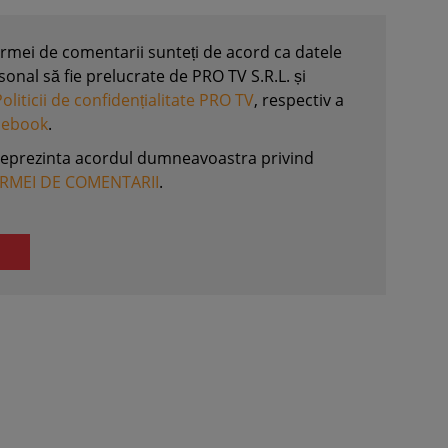
formei de comentarii sunteți de acord ca datele
nal să fie prelucrate de PRO TV S.R.L. și
Politicii de confidențialitate PRO TV
, respectiv a
acebook
.
reprezinta acordul dumneavoastra privind
ORMEI DE COMENTARII
.