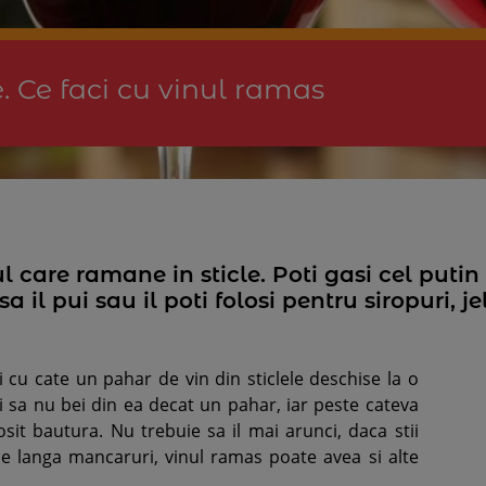
 Ce faci cu vinul ramas
l care ramane in sticle. Poti gasi cel puti
sa il pui sau il poti folosi pentru siropuri, je
 cu cate un pahar de vin din sticlele deschise la o
si sa nu bei din ea decat un pahar, iar peste cateva
osit bautura. Nu trebuie sa il mai arunci, daca stii
 Pe langa mancaruri, vinul ramas poate avea si alte