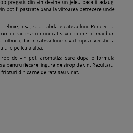
rop pregatit din vin devine un jeleu daca ii adaugi
 vin pot fi pastrate pana la viitoarea petrecere unde
 trebuie, insa, sa ai rabdare cateva luni. Pune vinul
r-un loc racors si intunecat si vei obtine cel mai bun
 tulbura, dar in cateva luni se va limpezi. Vei stii ca
lui o pelicula alba.
irop de vin poti aromatiza sare dupa o formula
a pentru fiecare lingura de sirop de vin. Rezultatul
fripturi din carne de rata sau vinat.