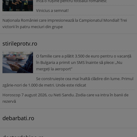
încă o rușine pentru fotbalul românesc
Vinicius a semnat!
Naționala României care impresionează la Campionatul Mondial! Trei
victorii în patru meciuri din grupe
stirileprotv.ro
O familie care a plătit 3.500 de euro pentru o vacanță
în Bulgaria a primit un SMS înainte să plece: „Nu
mergeți la aeroport”
Se construiește cea mai înaltă clădire din lume. Primul
zgârie-nori de 1.000 de metri. Unde este ridicat
Horoscop 7 august 2026, cu Neti Sandu. Zodia care va intra în banii de
rezervă
debarbati.ro