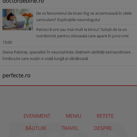
doctordebine.ro
De ce fenomenul de brain fog se accentuează în zilele
caniculare? Explicațiile neurologului
Petreci 8 ore sau mai mult la birou? Soluții de la un
nutriționist pentru oboseala care apare în jurul orei
15:00
Diana Palotaș, specialist în neuroștiințe: Deținem abilități extraordinare
înnăscute care susțin o viață lungă și sănătoasă
perfecte.ro
EVENIMENT
MENIU
REȚETE
BĂUTURI
TRAVEL
DESPRE