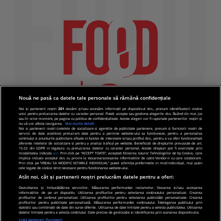
Nouă ne pasă ca datele tale personale să rămână confidențiale
Noi și partenerii noștri
201
stocăm și/sau accesăm informații pe dispozitivul dvs., precum identificatorii cookie
unici pentru prelucrarea datelor cu caracter personal. Puteți accepta sau gestiona alegerile dvs. făcând clic mai jos
sau în orice moment, pe pagina cu politica de confidențialitate. Aceste alegeri vor fi raportate partenerilor noștri și
nu vă vor afecta navigarea.
Mai multe detalii
Noi si partenerii nostri (retelele de socializare si agentiile de publicitate partenere, precum si furnizorii nostri de
servicii de date analitice) prelucram date pentru a permite website-ului sa functioneze, pentru a personaliza
continutul si anunturile publicitare afisate in functie de interesele si/sau profilul dvs., pentru a va oferi functionalitati
aferente retelelor de socializare si pentru a analiza traficul pe website. Beneficiati de drepturile prevazute de art.
15-22 din GDPR in legatura cu prelucrarea datelor cu caracter personal. Aceste drepturi pot fi exercitate prin
modalitatea indicata
aici
. Prin click pe “ACCEPT TOATE”, acceptati folosirea tuturor Tehnologiilor de tip Cookie, care
implica inclusiv acceptul dvs. cu privire la stocarea/accesarea informatiilor de catre Vendor-ii cu care colaboram.
Prin click pe “VREAU SA MODIFIC SETARILE INDIVIDUAL” puteti schimba preferintele in mod individual, mai putin
cele legate de cookie strict necesare pentru functionarea website-ului.
Atât noi, cât și partenerii noștri prelucrăm datele pentru a oferi:
Dezvoltarea și îmbunătățirea serviciilor. Măsurarea performanței reclamelor. Stocarea și/sau accesarea
informațiilor de pe un dispozitiv. Utilizarea profilurilor pentru selectarea conținutului personalizat. Crearea
© 2019 PRO TV S.R.L |
Politica de Cookie
|
Politica
profilurilor de conținut personalizat. Utilizarea profilurilor pentru selectarea publicității personalizate. Crearea
profilurilor pentru publicitate personalizată. Măsurarea performanței conținutului. Înțelegerea publicului prin
de confidentialitate
statistici sau combinații de date din surse diferite. Utilizarea de date limitate pentru a selecta publicitatea. Utilizarea
datelor limitate pentru a selecta conținutul. Date precise de geolocație și identificarea prin scanarea dispozitivului.
Listă parteneri (furnizori)