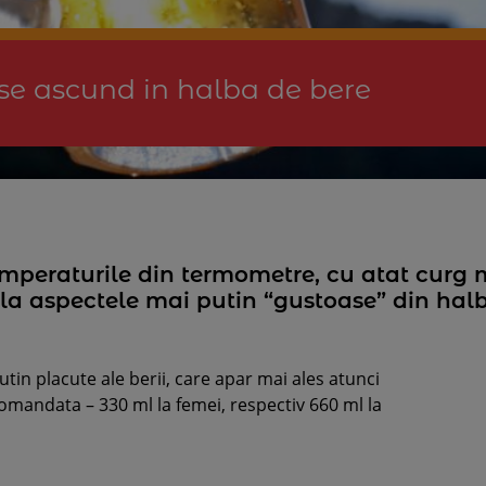
 se ascund in halba de bere
mperaturile din termometre, cu atat curg ma
 la aspectele mai putin “gustoase” din hal
utin placute ale berii, care apar mai ales atunci
omandata – 330 ml la femei, respectiv 660 ml la