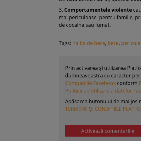
3.
Comportamentele violente
cau
mai periculoase pentru familie, pr
de cocaina sau fumat.
Tags:
halba de bere
,
bere
,
pericole
Prin activarea și utilizarea Plat
dumneavoastră cu caracter perso
Companiile Facebook
conform
Politicii de utilizare a datelor F
Apăsarea butonului de mai jos 
TERMENII ȘI CONDIȚIILE PLATF
Activează comentariile