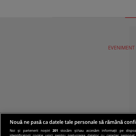
EVENIMENT
Nouă ne pasă ca datele tale personale să rămână confi
Noi și partenerii noștri
201
stocăm și/sau accesăm informații pe dispozi
identificatorii cookie unici pentru prelucrarea datelor cu caracter personal