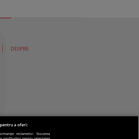
DESPRE
 pentru a oferi:
formanței reclamelor. Stocarea
a profilurilor pentru selectarea