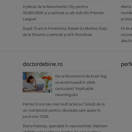
A plecat de la Manchester City pentru
Alerta
50.000.000€ și a semnat cu alt club din Premier
număru
League!
protec
După 15 ani la Fiorentina, fratele lui Matteo Duțu
Ce le-
de la Dinamo a semnat și el în România!
succes
ales î
doctordebine.ro
perf
De ce fenomenul de brain fog
se accentuează în zilele
caniculare? Explicațiile
neurologului
Petreci 8 ore sau mai mult la birou? Soluții de la
un nutriționist pentru oboseala care apare în
jurul orei 15:00
Diana Palotaș, specialist în neuroștiințe: Deținem
abilități extraordinare înnăscute care susțin o