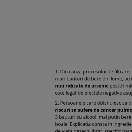
1. Din cauza procesului de filtrare, 
mari bautori de bere din lume, au
mai ridicate de arsenic
peste limi
este legat de efectele negative asupr
2. Persoanele care obisnuiesc sa be
riscuri sa sufere de cancer pulm
3 bauturi cu alcool, mai putin bere
boala. Explicatia consta in ingredien
de viata dezechilibrat, specific bau