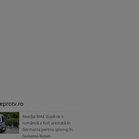
leprotv.ro
Reacția MAE după ce o
româncă a fost arestată în
Germania pentru spionaj în
favoarea Rusiei