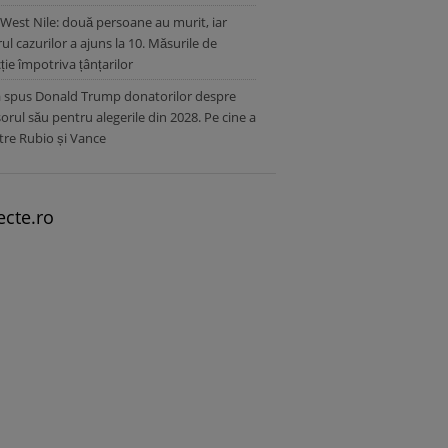
 West Nile: două persoane au murit, iar
l cazurilor a ajuns la 10. Măsurile de
ție împotriva țânțarilor
a spus Donald Trump donatorilor despre
orul său pentru alegerile din 2028. Pe cine a
ntre Rubio și Vance
ecte.ro