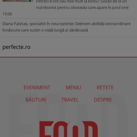
Petreci 8 ore sau mai mult la birou? Soluții de la un
nutriționist pentru oboseala care apare în jurul orei
15:00
Diana Palotaș, specialist în neuroștiințe: Deținem abilități extraordinare
înnăscute care susțin o viață lungă și sănătoasă
perfecte.ro
EVENIMENT
MENIU
REȚETE
BĂUTURI
TRAVEL
DESPRE