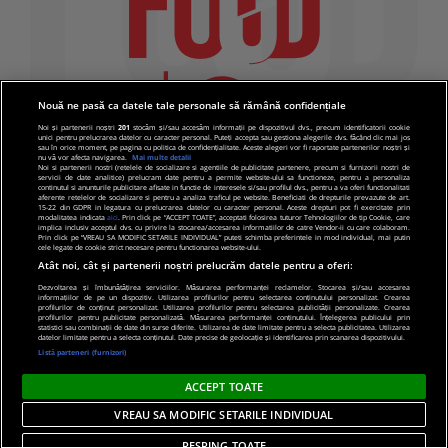
Nouă ne pasă ca datele tale personale să rămână confidențiale
Noi și partenerii noștri
201
stocăm și/sau accesăm informații pe dispozitivul dvs., precum identificatorii cookie
unici pentru prelucrarea datelor cu caracter personal. Puteți accepta sau gestiona alegerile dvs. făcând clic mai jos
sau în orice moment, pe pagina cu politica de confidențialitate. Aceste alegeri vor fi raportate partenerilor noștri și
nu vă vor afecta navigarea.
Mai multe detalii
Noi si partenerii nostri (retelele de socializare si agentiile de publicitate partenere, precum si furnizorii nostri de
servicii de date analitice) prelucram date pentru a permite website-ului sa functioneze, pentru a personaliza
continutul si anunturile publicitare afisate in functie de interesele si/sau profilul dvs., pentru a va oferi functionalitati
aferente retelelor de socializare si pentru a analiza traficul pe website. Beneficiati de drepturile prevazute de art.
15-22 din GDPR in legatura cu prelucrarea datelor cu caracter personal. Aceste drepturi pot fi exercitate prin
modalitatea indicata
aici
. Prin click pe “ACCEPT TOATE”, acceptati folosirea tuturor Tehnologiilor de tip Cookie, care
implica inclusiv acceptul dvs. cu privire la stocarea/accesarea informatiilor de catre Vendor-ii cu care colaboram.
Prin click pe “VREAU SA MODIFIC SETARILE INDIVIDUAL” puteti schimba preferintele in mod individual, mai putin
cele legate de cookie strict necesare pentru functionarea website-ului.
Atât noi, cât și partenerii noștri prelucrăm datele pentru a oferi:
Dezvoltarea și îmbunătățirea serviciilor. Măsurarea performanței reclamelor. Stocarea și/sau accesarea
informațiilor de pe un dispozitiv. Utilizarea profilurilor pentru selectarea conținutului personalizat. Crearea
© 2019 PRO TV S.R.L |
Politica de Cookie
|
Politica
profilurilor de conținut personalizat. Utilizarea profilurilor pentru selectarea publicității personalizate. Crearea
profilurilor pentru publicitate personalizată. Măsurarea performanței conținutului. Înțelegerea publicului prin
de confidentialitate
statistici sau combinații de date din surse diferite. Utilizarea de date limitate pentru a selecta publicitatea. Utilizarea
datelor limitate pentru a selecta conținutul. Date precise de geolocație și identificarea prin scanarea dispozitivului.
Listă parteneri (furnizori)
ACCEPT TOATE
VREAU SA MODIFIC SETARILE INDIVIDUAL
RESPING TOATE