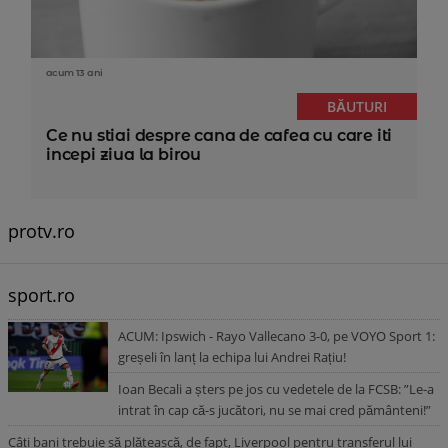
acum 13 ani
BĂUTURI
Ce nu stiai despre cana de cafea cu care iti
incepi ziua la birou
protv.ro
sport.ro
ACUM: Ipswich - Rayo Vallecano 3-0, pe VOYO Sport 1:
greșeli în lanț la echipa lui Andrei Rațiu!
Ioan Becali a șters pe jos cu vedetele de la FCSB: ”Le-a
intrat în cap că-s jucători, nu se mai cred pământeni!”
Câți bani trebuie să plătească, de fapt, Liverpool pentru transferul lui