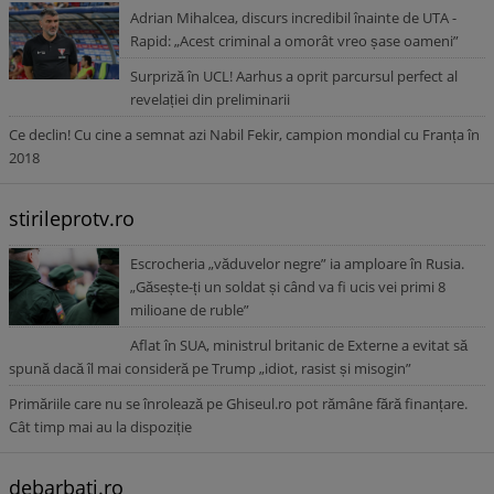
Adrian Mihalcea, discurs incredibil înainte de UTA -
Rapid: „Acest criminal a omorât vreo șase oameni”
Surpriză în UCL! Aarhus a oprit parcursul perfect al
revelației din preliminarii
Ce declin! Cu cine a semnat azi Nabil Fekir, campion mondial cu Franța în
2018
stirileprotv.ro
Escrocheria „văduvelor negre” ia amploare în Rusia.
Găsește-ți un soldat și când va fi ucis vei primi 8
milioane de ruble”
Aflat în SUA, ministrul britanic de Externe a evitat să
spună dacă îl mai consideră pe Trump „idiot, rasist și misogin”
Primăriile care nu se înrolează pe Ghiseul.ro pot rămâne fără finanțare.
Cât timp mai au la dispoziție
debarbati.ro