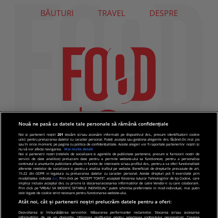
BĂUTURI
TRAVEL
DESPRE
Nouă ne pasă ca datele tale personale să rămână confidențiale
Noi și partenerii noștri
201
stocăm și/sau accesăm informații pe dispozitivul dvs., precum identificatorii cookie
unici pentru prelucrarea datelor cu caracter personal. Puteți accepta sau gestiona alegerile dvs. făcând clic mai jos
sau în orice moment, pe pagina cu politica de confidențialitate. Aceste alegeri vor fi raportate partenerilor noștri și
nu vă vor afecta navigarea.
Mai multe detalii
Noi si partenerii nostri (retelele de socializare si agentiile de publicitate partenere, precum si furnizorii nostri de
servicii de date analitice) prelucram date pentru a permite website-ului sa functioneze, pentru a personaliza
continutul si anunturile publicitare afisate in functie de interesele si/sau profilul dvs., pentru a va oferi functionalitati
aferente retelelor de socializare si pentru a analiza traficul pe website. Beneficiati de drepturile prevazute de art.
15-22 din GDPR in legatura cu prelucrarea datelor cu caracter personal. Aceste drepturi pot fi exercitate prin
modalitatea indicata
aici
. Prin click pe “ACCEPT TOATE”, acceptati folosirea tuturor Tehnologiilor de tip Cookie, care
implica inclusiv acceptul dvs. cu privire la stocarea/accesarea informatiilor de catre Vendor-ii cu care colaboram.
Prin click pe “VREAU SA MODIFIC SETARILE INDIVIDUAL” puteti schimba preferintele in mod individual, mai putin
cele legate de cookie strict necesare pentru functionarea website-ului.
Atât noi, cât și partenerii noștri prelucrăm datele pentru a oferi:
Dezvoltarea și îmbunătățirea serviciilor. Măsurarea performanței reclamelor. Stocarea și/sau accesarea
informațiilor de pe un dispozitiv. Utilizarea profilurilor pentru selectarea conținutului personalizat. Crearea