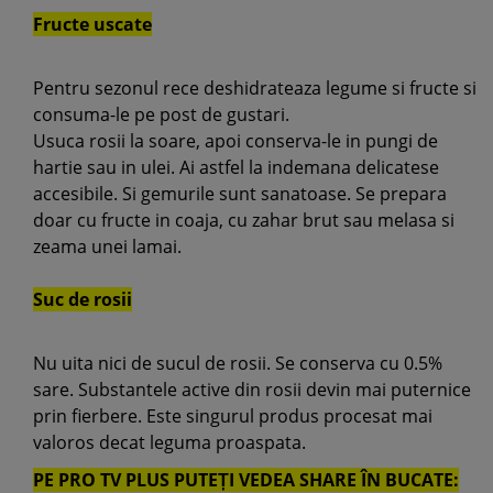
Fructe uscate
Pentru sezonul rece deshidrateaza legume si fructe si
consuma-le pe post de gustari.
Usuca rosii la soare, apoi conserva-le in pungi de
hartie sau in ulei. Ai astfel la indemana delicatese
accesibile. Si gemurile sunt sanatoase. Se prepara
doar cu fructe in coaja, cu zahar brut sau melasa si
zeama unei lamai.
Suc de rosii
Nu uita nici de sucul de rosii. Se conserva cu 0.5%
sare. Substantele active din rosii devin mai puternice
prin fierbere. Este singurul produs procesat mai
valoros decat leguma proaspata.
PE PRO TV PLUS PUTEȚI VEDEA SHARE ÎN BUCATE: