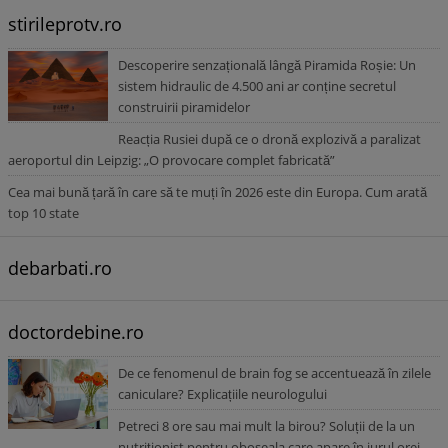
stirileprotv.ro
Descoperire senzațională lângă Piramida Roșie: Un
sistem hidraulic de 4.500 ani ar conține secretul
construirii piramidelor
Reacția Rusiei după ce o dronă explozivă a paralizat
aeroportul din Leipzig: „O provocare complet fabricată”
Cea mai bună țară în care să te muți în 2026 este din Europa. Cum arată
top 10 state
debarbati.ro
doctordebine.ro
De ce fenomenul de brain fog se accentuează în zilele
caniculare? Explicațiile neurologului
Petreci 8 ore sau mai mult la birou? Soluții de la un
nutriționist pentru oboseala care apare în jurul orei