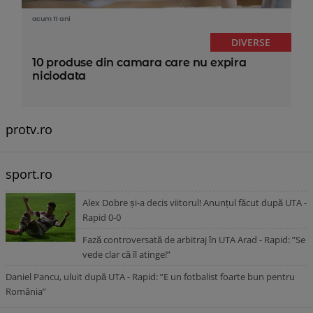
acum 11 ani
DIVERSE
10 produse din camara care nu expira
niciodata
protv.ro
sport.ro
Alex Dobre și-a decis viitorul! Anunțul făcut după UTA -
Rapid 0-0
Fază controversată de arbitraj în UTA Arad - Rapid: ”Se
vede clar că îl atinge!”
Daniel Pancu, uluit după UTA - Rapid: ”E un fotbalist foarte bun pentru
România”